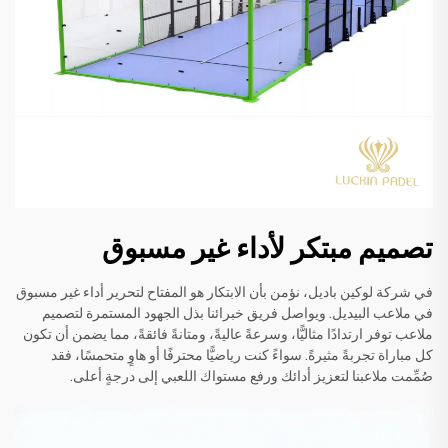
تصميم مبتكر لأداء غير مسبوق
في شركة لوكين باديل، نؤمن بأن الابتكار هو المفتاح لتحرير أداء غير مسبوق
في ملاعب البيديل. ويواصل فريق خبرائنا بذل الجهود المستمرة لتصميم
ملاعب توفر ارتدادًا مثاليًّا، وسرعةً عاليةً، ومتانةً فائقةً، مما يضمن أن تكون
كل مباراة تجربةً مثيرةً. سواءً كنت رياضيًّا محترفًا أو هاوٍ متحمسًا، فقد
صُمِّمت ملاعبنا لتعزيز أدائك ورفع مستواك اللعبي إلى درجةٍ أعلى.