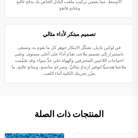
الأوسط، مما يضمن تركيب ملعب البادل الخاص بك بدقةٍ عاليةٍ
وعنايةٍ فائقةٍ.
تصميم مبتكر لأداء مثالي
في لوكين باديل، تشكّل الابتكار جوهر كل ما نقوم به. ونسعى
باستمرار إلى تصميم ملاعب تقدّم أداءً على أعلى مستوى، وتلبي
احتياجات اللاعبين المحترفين والهواة على حدٍّ سواء. وقد صُمِّمت
ملاعبنا هندسيًّا لتوفير ارتدادٍ مثاليٍّ، وسرعةٍ مناسبةٍ، ومتانةٍ عاليةٍ، ما
يعزّز تجربتك الكلية أثناء اللعب.
المنتجات ذات الصلة