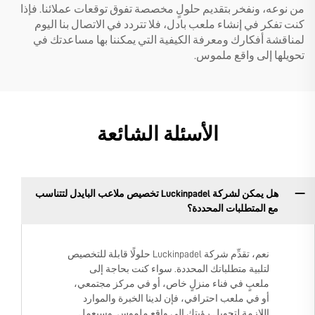
من نوعه، ونفخر بتقديم حلولٍ مخصصة تفوق توقعات عملائنا. فإذا
كنت تفكر في إنشاء ملعب بادل، فلا تتردد في الاتصال بنا اليوم
لمناقشة أفكارك ومعرفة الكيفية التي يمكننا بها مساعدتك في
تحويلها إلى واقع ملموس.
الأسئلة الشائعة
هل يمكن لشركة Luckinpadel تخصيص ملاعب البايدل لتتناسب
مع المتطلبات المحددة؟
نعم، تقدِّم شركة Luckinpadel حلولًا قابلة للتخصيص
لتلبية متطلباتك المحددة. سواء كنت بحاجة إلى
ملعبٍ في فناء منزلٍ خاص، أو في مركز مجتمعي،
أو في ملعب احترافي، فإن لدينا الخبرة والموارد
اللازمة لتحويل رؤيتك إلى واقعٍ ملموس. وسيعمل