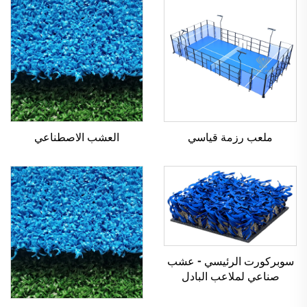
ملعب رزمة قياسي
العشب الاصطناعي
سوبركورت الرئيسي - عشب
صناعي لملاعب البادل