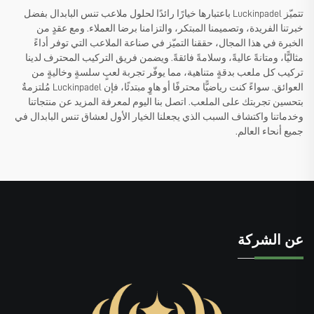
تتميّز Luckinpadel باعتبارها خيارًا رائدًا لحلول ملاعب تنس البابدال بفضل
خبرتنا الفريدة، وتصميمنا المبتكر، والتزامنا برضا العملاء. ومع عقدٍ من
الخبرة في هذا المجال، حققنا التميّز في صناعة الملاعب التي توفر أداءً
مثاليًّا، ومتانةً عاليةً، وسلامةً فائقةً. ويضمن فريق التركيب المحترف لدينا
تركيب كل ملعب بدقةٍ متناهية، مما يوفّر تجربة لعبٍ سلسةٍ وخاليةٍ من
العوائق. سواءً كنت رياضيًّا محترفًا أو هاوٍ مبتدئًا، فإن Luckinpadel مُلتزمةٌ
بتحسين تجربتك على الملعب. اتصل بنا اليوم لمعرفة المزيد عن منتجاتنا
وخدماتنا واكتشاف السبب الذي يجعلنا الخيار الأول لعشاق تنس البابدال في
جميع أنحاء العالم.
عن الشركة