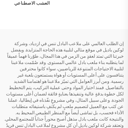
العشب الاصطناعي
إن الطلب العالمي على ملاعب البادل تنس في ازدياد، وشركة
لوكين باديل في موقع مثالي لتلبية هذه الحاجة المتزايدة. وبفضل
خبرتنا التي تمتد لعقدٍ من الزمن في هذا المجال، طوّرنا فهماً عميقاً
لما يتطلبه بناء ملعب بادل عالمي المستوى. وقد صُمّمت ملاعبنا
لتلبية الاحتياجات المتنوعة للرياضيين، سواء كانوا محترفين
يتنافسون على أعلى المستويات أو هواة يستمتعون بلعبة غير
رسمية. ومن أبرز العوامل التي تميّز ملاعبنا هو اهتمامنا الشديد
بالتفاصيل. فمنذ اختيار المواد وحتى عملية التركيب، يتم التخطيط
لكل خطوة بدقةٍ عالية وتنفيذها بعنايةٍ فائقة لضمان أعلى مستويات
الجودة. وعلى سبيل المثال، وفي مشروعٍ نفّذناه في إيطاليا، عملنا
عن كثب مع العميل لتصميم ملعبٍ لم يكتفِ باستيفائه متطلبات
الأداء فحسب، بل تماشى أيضاً مع المنظر الطبيعي المحيط به.
والنتيجة كانت ملعب بادل مذهل أصبح محوراً جذاباً للمجتمع المحلي.
وتعتقد شركة لوكين باديل أن كل مشروع لملاعب البادل تنس فريدٌ