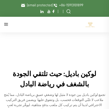
[email protected]
+86-15913101899
لوكين باديل: حيث تلتقي الجودة
بالشغف في رياضة البادل
تجمع لوكين باديل بين جودة لا مثيل لها وشغفٍ عميقٍ برياضة البادل، مما يُنتج
ملاعب لا تلبّي التوقعات فحسب، بل وتتفوق عليها. ويضمن فريق التركيب
الاحترافي لدينا أن يتم تركيب كل ملعب بدقةٍ متناهية، ليوفّر تجربة لعبٍ