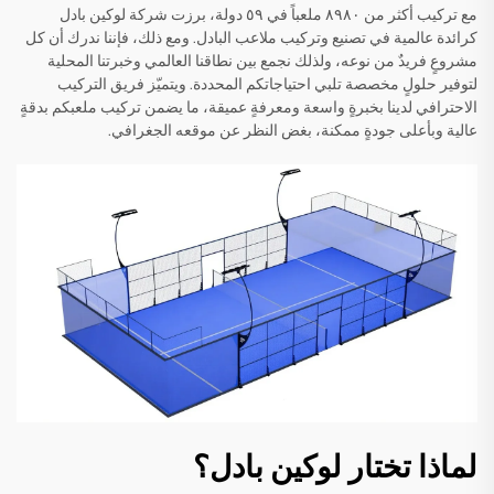
مع تركيب أكثر من ٨٩٨٠ ملعباً في ٥٩ دولة، برزت شركة لوكين بادل
كرائدة عالمية في تصنيع وتركيب ملاعب البادل. ومع ذلك، فإننا ندرك أن كل
مشروعٍ فريدٌ من نوعه، ولذلك نجمع بين نطاقنا العالمي وخبرتنا المحلية
لتوفير حلولٍ مخصصة تلبي احتياجاتكم المحددة. ويتميّز فريق التركيب
الاحترافي لدينا بخبرةٍ واسعة ومعرفةٍ عميقة، ما يضمن تركيب ملعبكم بدقةٍ
عالية وبأعلى جودةٍ ممكنة، بغض النظر عن موقعه الجغرافي.
لماذا تختار لوكين بادل؟