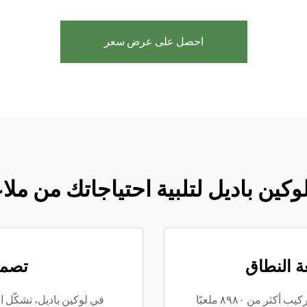
احصل على عرض سعر
لوكين باديل لتلبية احتياجاتك من مل
ة النطاق
تصمي
وقد نجحت فرق التركيب الاحترافية التابعة لنا في تركيب أكثر من ٨٩٨٠ ملعبًا
في لوكين باديل، تشكّل ا