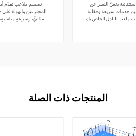
ئج استثنائية بغضّ النظر عن
تصميم ملاعب تقدّم أدا
قديم خدمات سريعة وفعّالة
المحترفين والهواة على حدٍّ
يب ملعب البادل الخاص بك
مثاليٍّ، وسرعةٍ مناسبةٍ، 
المنتجات ذات الصلة