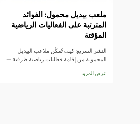
ملعب بيديل محمول: الفوائد
المترتبة على الفعاليات الرياضية
المؤقتة
النشر السريع: كيف تُمكِّن ملاعب البيديل
المحمولة من إقامة فعاليات رياضية ظرفية —
من أرضيات المهرجانات إلى أسطح المباني:
عرض المزيد
تركيبات فعلية لفعاليات ظرفية. تحول ملاعب
البيديل المحمولة الأماكن المهمَلة إلى أماكن
رياضية جاهزة بسرعة، في أي مكانٍ بدءًا من
الشواطئ المزدحمة أثناء مواسم السياحة...