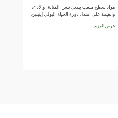
من ال
مواد سطح ملعب بيديل تنس: المتانة، والأداء،
تحقيق 
والقيمة على امتداد دورة الحياة. البولي إيثيلين
عرض ا
مقابل البولي بروبيلين مقابل خلطات النايلون:
(P
عرض المزيد
مقاومة التآكل والاستقرار أمام الأشعة فوق
متطلب
البنفسجية. وبخصوص الاستقرار أمام الأشعة
للتوسع
فوق البنفسجية، فإن البولي إيثيلين يتميّز فعلاً.
للبادل.
وتظل المادة كما هي...