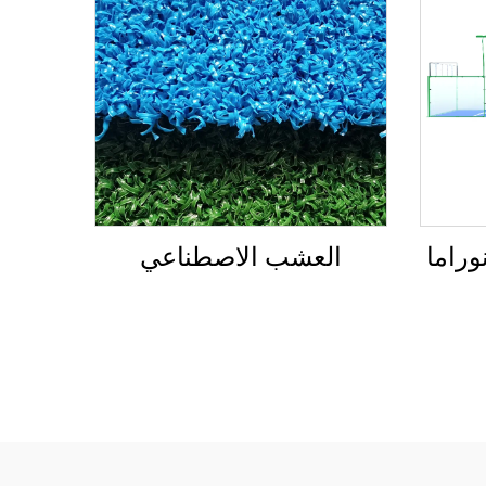
وراما
العشب الاصطناعي