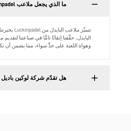
ما الذي يجعل ملاعب Luckinpadel للبادل متميزة عن المنافسين؟
البايدل، حقَّقنا إتقانًا تامًّا في صناعتنا لتق
وهواة اللعبة على حدٍّ سواء، مما يضمن أن تكو
هل تقدّم شركة لوكين باديل دع