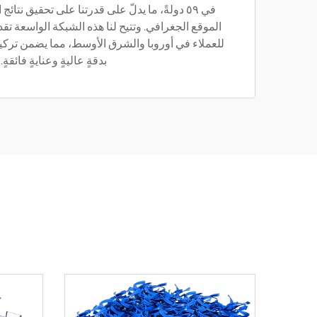
في ٥٩ دولةً، ما يدلّ على قدرتنا على تحقيق نتا
الموقع الجغرافي. وتتيح لنا هذه الشبكة الواسعة ت
للعملاء في أوروبا والشرق الأوسط، مما يضمن ترك
بدقةٍ عاليةٍ وعنايةٍ فائقةٍ.