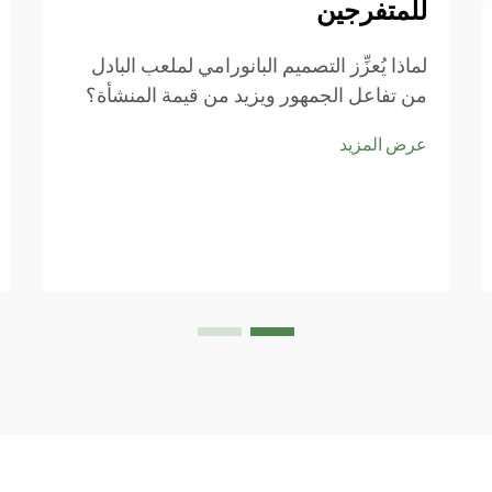
للمتفرجين
لماذا يُعزِّز التصميم البانورامي لملعب البادل
من تفاعل الجمهور ويزيد من قيمة المنشأة؟
خطوط الرؤية غير المعقَّدة: كيف تحقِّق الأجنحة
عرض المزيد
الزجاجية الكاملة أقصى درجات الانغماس
للمشاهد؟ حيث توفر الجدران الزجاجية، بدلًا
من الأعمدة الداعمة التقليدية، إطلالاتٍ مفتوحةً
تمامًا من جميع الاتجاهات...