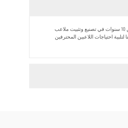
تتميَّز ملاعب البايدل من Luckinpadel بخبرتنا الفريدة، وتصميمها المبتكر، والتزامنا بالجودة. ومع خبرة تزيد عن 10 سنوات في تصنيع وتثبيت ملاعب
نا لتلبية احتياجات اللاعبين المحترفين