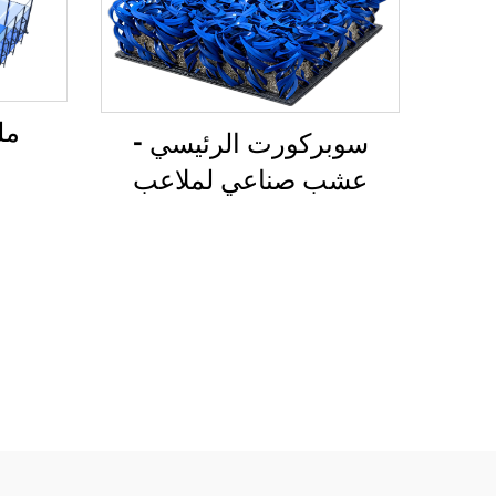
مل
سوبركورت الرئيسي -
عشب صناعي لملاعب
البادل