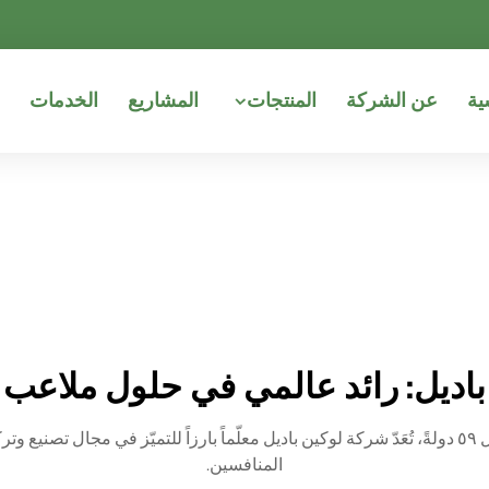
ية
عن الشركة
المنتجات
المشاريع
الخدمات
باديل: رائد عالمي في حلول ملاعب ا
وبفضل خبرة تمتد لعقدٍ من الزمن وحضور عالمي يشمل ٥٩ دولةً، تُعَدّ شركة لوكين باديل معلّماً بارزاً ل
المنافسين.