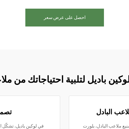
احصل على عرض سعر
لوكين باديل لتلبية احتياجاتك من مل
لاعب البادل
تصمي
ع ملاعب البادل، بلورت
في لوكين باديل، تشكّل ا