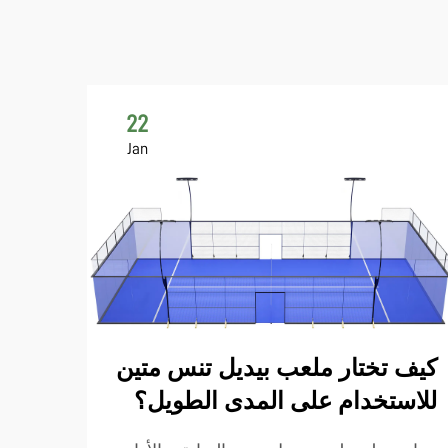
22
Jan
ما ا
ملعب
كيف تختار ملعب بيديل تنس متين
للاستخدام على المدى الطويل؟
أبعاد
من ال