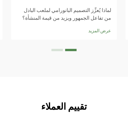
لماذا يُعزِّز التصميم البانورامي لملعب البادل
من تفاعل الجمهور ويزيد من قيمة المنشأة؟
خطوط الرؤية غير المعقَّدة: كيف تحقِّق الأجنحة
عرض المزيد
الزجاجية الكاملة أقصى درجات الانغماس
للمشاهد؟ حيث توفر الجدران الزجاجية، بدلًا
من الأعمدة الداعمة التقليدية، إطلالاتٍ مفتوحةً
تمامًا من جميع الاتجاهات...
تقييم العملاء