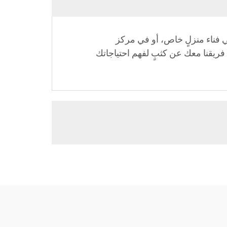
ى ملعبٍ في فناء منزلٍ خاص، أو في مركز
فريقنا معك عن كثبٍ لفهم احتياجاتك