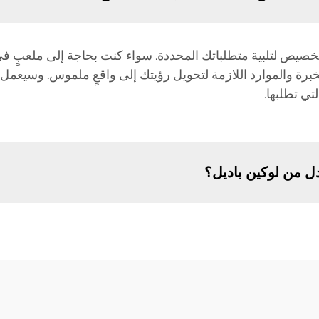
Luckinpadel حلولًا قابلة للتخصيص لتلبية متطلباتك المحددة. سواء كنت بحاجة إل
برة والموارد اللازمة لتحويل رؤيتك إلى واقعٍ ملموس. وسيعمل 
تي تطلبها.
ل من لوكين باديل؟