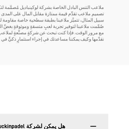
ملاعب التنس البادل الخاصة بشركة لوكينباديل مُصمَّمة لتكون
تصميم ملاعب تقدِّم قيمة ممتازة مقابل المال على المدى الطوي
سبيل المثال، تتميَّز ملاعبنا بطبقة سطحية خاصة مقاومة للخ
صُمِّمت ملاعبنا لتوفير تجربة لعبٍ متسقةٍ وموثوقةٍ بغضِّ 
مع مرور الوقت. فإذا كنت تبحث عن شركةٍ مصنِّعةٍ لملاعب الت
نقدِّمها وكيف يمكننا مساعدتك في إجراء استثمارٍ ذكيٍّ في 
هل يمكن لشركة Luckinpadel تخصيص ملاعب البايدل لتتناسب مع المتطلبات المحددة؟