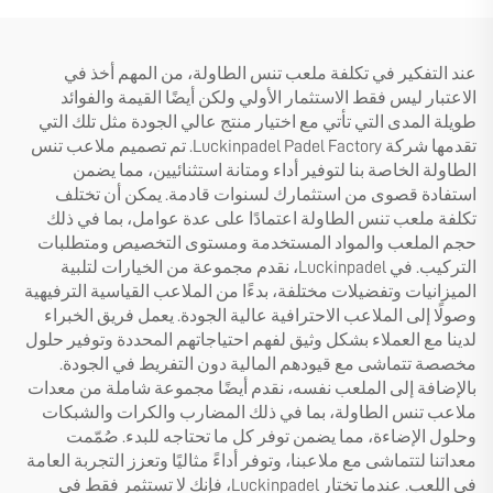
عند التفكير في تكلفة ملعب تنس الطاولة، من المهم أخذ في
الاعتبار ليس فقط الاستثمار الأولي ولكن أيضًا القيمة والفوائد
طويلة المدى التي تأتي مع اختيار منتج عالي الجودة مثل تلك التي
تقدمها شركة Luckinpadel Padel Factory. تم تصميم ملاعب تنس
الطاولة الخاصة بنا لتوفير أداء ومتانة استثنائيين، مما يضمن
استفادة قصوى من استثمارك لسنوات قادمة. يمكن أن تختلف
تكلفة ملعب تنس الطاولة اعتمادًا على عدة عوامل، بما في ذلك
حجم الملعب والمواد المستخدمة ومستوى التخصيص ومتطلبات
التركيب. في Luckinpadel، نقدم مجموعة من الخيارات لتلبية
الميزانيات وتفضيلات مختلفة، بدءًا من الملاعب القياسية الترفيهية
وصولًا إلى الملاعب الاحترافية عالية الجودة. يعمل فريق الخبراء
لدينا مع العملاء بشكل وثيق لفهم احتياجاتهم المحددة وتوفير حلول
مخصصة تتماشى مع قيودهم المالية دون التفريط في الجودة.
بالإضافة إلى الملعب نفسه، نقدم أيضًا مجموعة شاملة من معدات
ملاعب تنس الطاولة، بما في ذلك المضارب والكرات والشبكات
وحلول الإضاءة، مما يضمن توفر كل ما تحتاجه للبدء. صُمّمت
معداتنا لتتماشى مع ملاعبنا، وتوفر أداءً مثاليًا وتعزز التجربة العامة
في اللعب. عندما تختار Luckinpadel، فإنك لا تستثمر فقط في