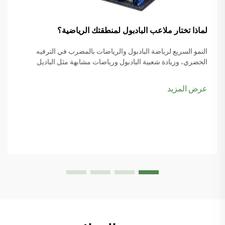
لماذا تختار ملاعب البادبول لمنطقتك الرياضية؟
النمو السريع لرياضة البادبول والرياضات بالمضرب في الترفيه
الحضري، وزيادة شعبية البادبول ورياضات مشابهة مثل الباديل
والبيكل بول، يبدأ المزيد من مخططي المدن بوضع ملاعب البادبول
ضمن أولوياتهم، خاصةً مع تصاعد اهتمام الناس بها...
عرض المزيد