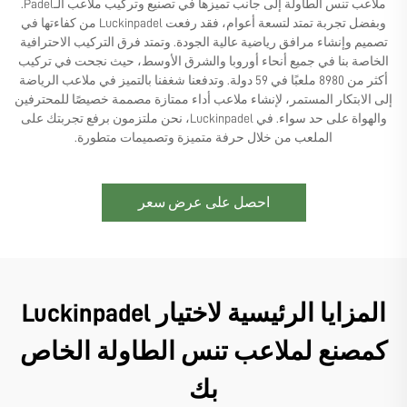
ملاعب تنس الطاولة إلى جانب تميزها في تصنيع وتركيب ملاعب الـPadel.
وبفضل تجربة تمتد لتسعة أعوام، فقد رفعت Luckinpadel من كفاءتها في
تصميم وإنشاء مرافق رياضية عالية الجودة. وتمتد فرق التركيب الاحترافية
الخاصة بنا في جميع أنحاء أوروبا والشرق الأوسط، حيث نجحت في تركيب
أكثر من 8980 ملعبًا في 59 دولة. وتدفعنا شغفنا بالتميز في ملاعب الرياضة
إلى الابتكار المستمر، لإنشاء ملاعب أداء ممتازة مصممة خصيصًا للمحترفين
والهواة على حد سواء. في Luckinpadel، نحن ملتزمون برفع تجربتك على
الملعب من خلال حرفة متميزة وتصميمات متطورة.
احصل على عرض سعر
المزايا الرئيسية لاختيار Luckinpadel
كمصنع لملاعب تنس الطاولة الخاص
بك