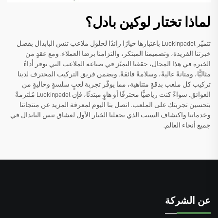
لماذا تختار لوكين بادل؟
تتميّز Luckinpadel باعتبارها خيارًا رائدًا لحلول ملاعب تنس البابدال بفضل
خبرتنا الفريدة، وتصميمنا المبتكر، والتزامنا برضا العملاء. ومع عقدٍ من
الخبرة في هذا المجال، حققنا التميّز في صناعة الملاعب التي توفر أداءً
مثاليًّا، ومتانةً عاليةً، وسلامةً فائقةً. ويضمن فريق التركيب المحترف لدينا
تركيب كل ملعب بدقةٍ متناهية، مما يوفّر تجربة لعبٍ سلسةٍ وخاليةٍ من
العوائق. سواءً كنت رياضيًّا محترفًا أو هاوٍ مبتدئًا، فإن Luckinpadel مُلتزمةٌ
بتحسين تجربتك على الملعب. اتصل بنا اليوم لمعرفة المزيد عن منتجاتنا
وخدماتنا واكتشاف السبب الذي يجعلنا الخيار الأول لعشاق تنس البابدال في
جميع أنحاء العالم.
عن الشركة