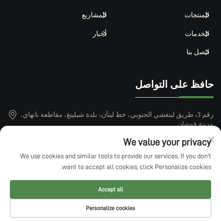
المنتجات
المشاريع
الخدمات
أخبار
اتصل بنا
حافظ على التواصل
رقم 3، طريق لينغشي الجنوبي، خط لينآن، بلدة شيلينغ، مقاطعة نانهاي،
مدينة فوشان
We value your privacy
+86-15913101899
We use cookies and similar tools to provide our services. If you don't
[email protected]
want to accept all cookies, click Personalize cookies.
Accept all
حقوق النشر © 2025 بواسطة QINGDAO LUCKIN SPORTS FACTILITIES
Personalize cookies
CO.,LTD —
سياسة الخصوصية