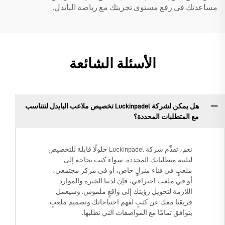
مساعدتك في رفع مستوى تجربتك مع رياضة البايدل.
الأسئلة الشائعة
هل يمكن لشركة Luckinpadel تخصيص ملاعب البايدل لتتناسب
مع المتطلبات المحددة؟
نعم، تقدِّم شركة Luckinpadel حلولًا قابلة للتخصيص
لتلبية متطلباتك المحددة. سواء كنت بحاجة إلى
ملعبٍ في فناء منزلٍ خاص، أو في مركز مجتمعي،
أو في ملعب احترافي، فإن لدينا الخبرة والموارد
اللازمة لتحويل رؤيتك إلى واقعٍ ملموس. وسيعمل
فريقنا معك عن كثبٍ لفهم احتياجاتك وتصميم ملعبٍ
يتوافق تمامًا مع المواصفات التي تطلبها.