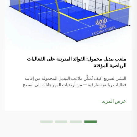
ملعب بيديل محمول: الفوائد المترتبة على الفعاليات
الرياضية المؤقتة
النشر السريع: كيف تُمكِّن ملاعب البيديل المحمولة من إقامة
فعاليات رياضية ظرفية — من أرضيات المهرجانات إلى أسطح
المباني: تركيبات فعلية لفعاليات ظرفية. تحول ملاعب البيديل
المحمولة الأماكن المهمَلة إلى أماكن رياضية جاهزة بسرعة، في أي
عرض المزيد
مكانٍ بدءًا من الشواطئ المزدحمة أثناء مواسم السياحة...