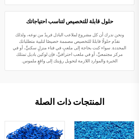
حلول قابلة للتخصيص لتناسب احتياجاتك
ونحن ندرك أن كل مشروع لملاعب البادل فريدٌ من نوعه، ولذلك
نقدّم حلولًا قابلةً للتخصيص مصممة خصيصًا لتلبية متطلباتك
المحددة. سواء كنت بحاجة إلى ملعبٍ في فناء منزلٍ سكنيٍّ، أو في
مركز مجتمعيٍّ، أو في ملعب احترافيٍّ، فإن لوكين باديل تمتلك
الخبرة والموارد اللازمة لتحويل رؤيتك إلى واقعٍ ملموس.
المنتجات ذات الصلة