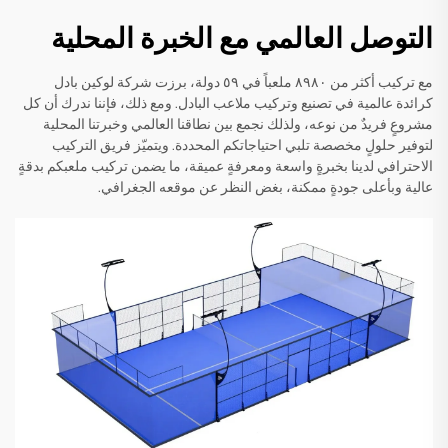
التوصل العالمي مع الخبرة المحلية
مع تركيب أكثر من ٨٩٨٠ ملعباً في ٥٩ دولة، برزت شركة لوكين بادل
كرائدة عالمية في تصنيع وتركيب ملاعب البادل. ومع ذلك، فإننا ندرك أن كل
مشروعٍ فريدٌ من نوعه، ولذلك نجمع بين نطاقنا العالمي وخبرتنا المحلية
لتوفير حلولٍ مخصصة تلبي احتياجاتكم المحددة. ويتميّز فريق التركيب
الاحترافي لدينا بخبرةٍ واسعة ومعرفةٍ عميقة، ما يضمن تركيب ملعبكم بدقةٍ
عالية وبأعلى جودةٍ ممكنة، بغض النظر عن موقعه الجغرافي.