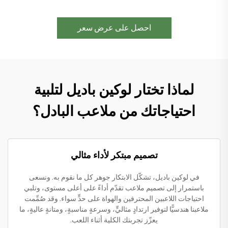
احصل على عرض سعر
لماذا تختار لوكين باديل لتلبية
احتياجاتك من ملاعب البادل؟
تصميم مبتكر لأداء مثالي
في لوكين باديل، تشكّل الابتكار جوهر كل ما نقوم به. ونسعى
باستمرار إلى تصميم ملاعب تقدّم أداءً على أعلى مستوى، وتلبي
احتياجات اللاعبين المحترفين والهواة على حدٍّ سواء. وقد صُمِّمت
ملاعبنا هندسيًّا لتوفير ارتدادٍ مثاليٍّ، وسرعةٍ مناسبةٍ، ومتانةٍ عاليةٍ، ما
يعزّز تجربتك الكلية أثناء اللعب.