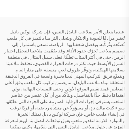
عندما يتعلق الأمر بملاعب البايدل التنس، فإن شركة لوكين باديل
تُعتبر مرادفًا للجودة والابتكار. ويتجلى التزامنا بالتميز في كل ملعب
نُصنّعه ونُركّبه. وبفضل شغفنا بهذا الرياضة، نسعى باستمرار إلى
تصميم ملاعب تُحرّك حدود الأداء. وقد صُمّمت ملاعبنا لتتحمّل اختبار
الزمن، حتى في أكثر البيئات تطلّبًا. فعلى سبيل المثال، في منطقة
الشرق الأوسط حيث تكثر درجات الحرارة القصوى، تحتفظ ملاعبنا
بسلامتها الهيكلية، وتوفّر ظروف لعبٍ متسقة على مدار العام.
ويتمتّع فريق التركيب المهني لدينا بخبرة واسعة في الفروق الدقيقة
المتعلقة ببناء ملاعب البايدل، ما يضمن تركيب كل ملعب وفق أعلى
المعايير. فمنذ تقييم الموقع الأولي وحتى اللمسات النهائية، نولي
اهتمامًا دقيقًا جدًّا بالتفاصيل، ونتأكّد من أن كل عنصر من عناصر
الملعب يستوفي إجراءات الرقابة الصارمة على الجودة التي نطبّقها.
سواء كنتَ مالك نادٍ، أو مسؤولًا عن منشأة رياضية، أو فردًا ترغب
في إنشاء ملعب خاص، فإن شركة لوكين باديل تمتلك الخبرة
والموارد اللازمة لتقديم ملعبٍ يفوق توقعاتك. اتصل بنا اليوم لمعرفة
المزيد عن حلول ملاعب البايدل التنس التي نقدّمها، وكيف يمكننا