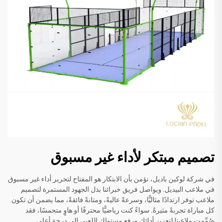
تصميم مبتكر لأداء غير مسبوق
في شركة لوكين باديل، نؤمن بأن الابتكار هو المفتاح لتحرير أداء غير مسبوق
في ملاعب البيديل. ويواصل فريق خبرائنا بذل الجهود المستمرة لتصميم
ملاعب توفر ارتدادًا مثاليًّا، وسرعةً عاليةً، ومتانةً فائقةً، مما يضمن أن تكون
كل مباراة تجربةً مثيرةً. سواءً كنت رياضيًّا محترفًا أو هاوٍ متحمسًا، فقد
صُمِّمت ملاعبنا لتعزيز أدائك ورفع مستواك اللعبي إلى درجةٍ أعلى.