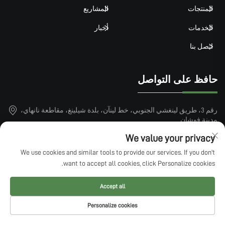
المنتجات
المشاريع
الخدمات
أخبار
اتصل بنا
حافظ على التواصل
رقم 3، طريق لينغشي الجنوبي، خط لينآن، بلدة شيلينغ، مقاطعة نانهاي،
مدينة فوشان
We value your privacy
+86-15913101899
We use cookies and similar tools to provide our services. If you don't
[email protected]
want to accept all cookies, click Personalize cookies.
Accept all
حقوق النشر © 2025 بواسطة QINGDAO LUCKIN SPORTS FACTILITIES
Personalize cookies
CO.,LTD —
سياسة الخصوصية