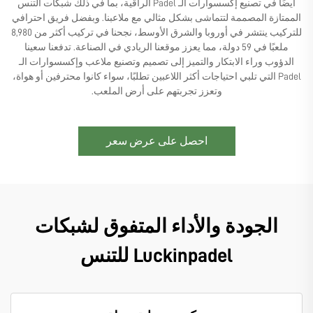
أيضًا في تصنيع إكسسوارات الـ Padel الراقية، بما في ذلك شبكات التنس
الممتازة المصممة لتتماشى بشكل مثالي مع ملاعبنا. وبفضل فريق احترافي
للتركيب ينتشر في أوروبا والشرق الأوسط، نجحنا في تركيب أكثر من 8,980
ملعبًا في 59 دولة، مما يعزز موقعنا الريادي في الصناعة. تدفعنا سعينا
الدؤوب وراء الابتكار والتميز إلى تصميم وتصنيع ملاعب وإكسسوارات الـ
Padel التي تلبي احتياجات أكثر اللاعبين تطلبًا، سواء كانوا محترفين أو هواة،
وتعزز تجربتهم على أرض الملعب.
احصل على عرض سعر
الجودة والأداء المتفوق لشبكات
Luckinpadel للتنس