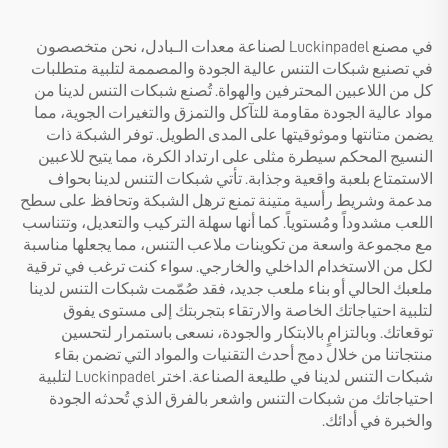
في مصنع Luckinpadel لصناعة معدات الـبادل، نحن متخصصون
في تصنيع شبكات التنس عالية الجودة والمصممة لتلبية متطلبات
كل من اللاعبين المحترفين والهواة. تُصنع شبكات التنس لدينا من
مواد عالية الجودة مقاومة للتآكل والتمزق والتغيرات الجوية، مما
يضمن متانتها وموثوقيتها على المدى الطويل. توفر الشبكة ذات
النسيج المحكم سيطرة مثلى على ارتداد الكرة، مما يتيح للاعبين
الاستمتاع بلعبة واقعية وجذابة. تأتي شبكات التنس لدينا بحواف
مدعمة وشريط رأسية متينة تمنع ترهل الشبكة وتحافظ على سطح
اللعب مشدوداً ومُستوياً. كما أنها سهلة التركيب والتعديل، وتتناسب
مع مجموعة واسعة من تكوينات ملاعب التنس، مما يجعلها مناسبة
لكل من الاستخدام الداخلي والخارجي. سواء كنت ترغب في ترقية
ملعبك الحالي أو بناء ملعب جديد، فقد صُمّمت شبكات التنس لدينا
لتلبية احتياجاتك الخاصة والارتقاء بتجربتك إلى مستوى يفوق
توقعاتك. وبالتزامٍ بالابتكار والجودة، نسعى باستمرار لتحسين
منتجاتنا من خلال دمج أحدث التقنيات والمواد التي تضمن بقاء
شبكات التنس لدينا في طليعة الصناعة. اختر Luckinpadel لتلبية
احتياجاتك من شبكات التنس واشعر بالفرق الذي تُحدثه الجودة
والخبرة في أدائك.