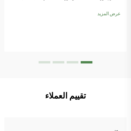
والبيكل بول، يبدأ المزيد من مخططي المدن بوضع ملاعب البادبول
ضمن أولوياتهم، خاصةً مع تصاعد اهتمام الناس بها...
عرض المزيد
تقييم العملاء