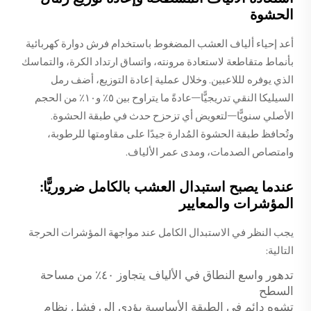
الحشوة
أعد إحياء ألياف العشب المضغوط باستخدام فرش دوارة كهربائية
بأنماط متقاطعة لاستعادة مرونته، واتساق ارتداد الكرة، والتماسك
الذي يوفره لللاعبين. وخلال عملية إعادة التوزيع، أضف رمل
السيليكا النقي تدريجيًّا—عادةً ما يتراوح بين ٥٪ و١٠٪ من الحجم
الأصلي سنويًّا—لتعويض أي تزحزح حدث في طبقة الحشوة.
وتُحافظ طبقة الحشوة المُدارة جيدًا على مقاومتها للرطوبة،
وامتصاص الصدمات، ومدى عمر الألياف.
عندما يصبح استبدال العشب بالكامل ضروريًّا:
المؤشرات والمعايير
يجب النظر في الاستبدال الكامل عند مواجهة المؤشرات الحرجة
التالية:
تدهور واسع النطاق في الألياف يتجاوز ٤٠٪ من مساحة
السطح
تشوه دائم في الطبقة الأساسية يؤدي إلى فشل نظام