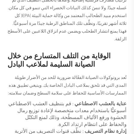
تركيب مصارف فرنسية إضافية. واملأها بالحصى النظيف الذي تم
غسله جيدًا. ولا تنسَ كذلك النباتات الخضراء التي تنمو في كل مكان.
استخدم مبيد الطحالب المعتمد من وكالة حماية البيئة (EPA) كل
ثلاثة أشهر تقريبًا، ونظِّف تلك المناطق الرطبة جيدًا مرة أسبوعيًّا.
فهذا يمنع انتشار الطحلب ويضمن عدم انزلاق اللاعبين على الأسطح
الزلقة.
الوقاية من التلف المتسارع من خلال
الصيانة السليمة لملاعب البادل
تُعد بروتوكولات الصيانة الفعّالة ضرورية للحد من الأضرار طويلة
المدى التي قد تلحق بملاعب البادل الخاصة بك. وينبغي تطبيق هذه
الممارسات الأساسية للحفاظ على سلامة السطح وضمان سلامته:
عناية بالعشب الاصطناعي
: قم بتنظيف العشب الاصطناعي
أسبوعيًّا باستخدام معدات متخصصة لإعادة توزيع رمال
الحشوة ورفع الألياف المسطّحة، وذلك لمنع التكتّل
والحفاظ على انتظام ارتداد الكرة.
إدارة نظام التصريف
: نظّف قنوات التصريف من الأتربة