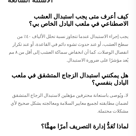
الأسئلة الشائعة
كيف أعرف متى يجب استبدال العشب
الاصطناعي في ملعب البادل الخاص بي؟
يجب إجراء الاستبدال عندما تتجاوز نسبة تحلل الألياف ٤٠٪ من
سطح العشب، أو عند حدوث تشوه دائم في القاعدة، أو عند تكرار
انفصال الوصلات. كما أن انخفاض سماكة العشب إلى أقل من ٨ مم
يُعد مؤشرًا على ضرورة الاستبدال.
هل يمكنني استبدال الزجاج المتشقق في ملعب
البادل بنفسي؟
لا، ويُوصى باستعانة محترفين مؤهلين لاستبدال الزجاج المتشقق
لضمان مطابقته لجميع معايير السلامة ومعالجته بشكل صحيح لأي
مشكلات محتملة.
لماذا تُعَدُّ إدارة التصريف أمرًا مهمًّا؟