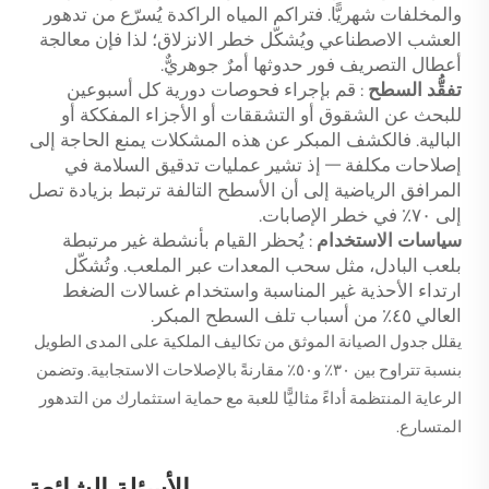
والمخلفات شهريًّا. فتراكم المياه الراكدة يُسرّع من تدهور
العشب الاصطناعي ويُشكّل خطر الانزلاق؛ لذا فإن معالجة
أعطال التصريف فور حدوثها أمرٌ جوهريٌّ.
تفقُّد السطح
: قم بإجراء فحوصات دورية كل أسبوعين
للبحث عن الشقوق أو التشققات أو الأجزاء المفككة أو
البالية. فالكشف المبكر عن هذه المشكلات يمنع الحاجة إلى
إصلاحات مكلفة — إذ تشير عمليات تدقيق السلامة في
المرافق الرياضية إلى أن الأسطح التالفة ترتبط بزيادة تصل
إلى ٧٠٪ في خطر الإصابات.
سياسات الاستخدام
: يُحظر القيام بأنشطة غير مرتبطة
بلعب البادل، مثل سحب المعدات عبر الملعب. وتُشكّل
ارتداء الأحذية غير المناسبة واستخدام غسالات الضغط
العالي ٤٥٪ من أسباب تلف السطح المبكر.
يقلل جدول الصيانة الموثق من تكاليف الملكية على المدى الطويل
بنسبة تتراوح بين ٣٠٪ و٥٠٪ مقارنةً بالإصلاحات الاستجابية. وتضمن
الرعاية المنتظمة أداءً مثاليًّا للعبة مع حماية استثمارك من التدهور
المتسارع.