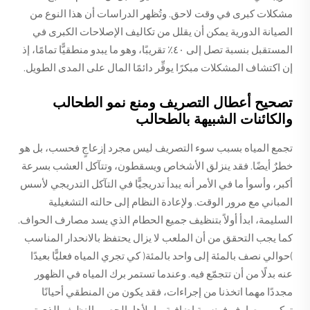
مشكلات كبرى في وقت لاحق. وتُظهر الدراسات أن هذا النوع من
الصيانة الدورية يمكن أن يقلل من تكاليف الإصلاحات الكبرى في
المستقبل بنسبة تصل إلى ٤٠٪ تقريبًا، وهو ما يبدو منطقيًّا تمامًا، إذ
إن اكتشاف المشكلات مبكرًا يوفِّر دائمًا المال على المدى الطويل.
تصحيح أعطال التصريف ومنع نمو الطحالب
والكائنات الشبيهة بالطحالب
تجمع المياه بسبب سوء التصريف ليس مجرد إزعاجٍ فحسب، بل هو
خطرٌ أيضًا. فقد ينزلق الأشخاص ويسقطون، وتتآكل العشب بسرعة
أكبر، وأسوأ ما في الأمر أنه يبدأ تدريجيًّا في التآكل التدريجي لأسس
المباني مع مرور الوقت. ولإعادة النظام إلى حالته التشغيلية
السليمة، ابدأ أولاً بتنظيف جميع الحطام الذي يسد مصارف الحواف.
كما يجب التحقق من أن الملعب لا يزال يحتفظ بالانحدار المناسب
(حوالي نصف بالمئة إلى واحد بالمئة) كي تجري المياه فعليًّا بعيدًا
عنه بدلًا من أن تتجمّع فيه. وعندما تستمر برك المياه في الظهور
مجددًا مهما اتخذنا من إجراءات، فقد يكون من المنطقي أحيانًا