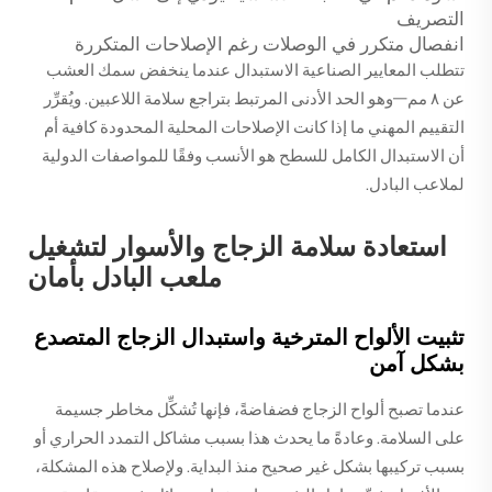
التصريف
انفصال متكرر في الوصلات رغم الإصلاحات المتكررة
تتطلب المعايير الصناعية الاستبدال عندما ينخفض سمك العشب
عن ٨ مم—وهو الحد الأدنى المرتبط بتراجع سلامة اللاعبين. ويُقرِّر
التقييم المهني ما إذا كانت الإصلاحات المحلية المحدودة كافية أم
أن الاستبدال الكامل للسطح هو الأنسب وفقًا للمواصفات الدولية
لملاعب البادل.
استعادة سلامة الزجاج والأسوار لتشغيل
ملعب البادل بأمان
تثبيت الألواح المترخية واستبدال الزجاج المتصدع
بشكل آمن
عندما تصبح ألواح الزجاج فضفاضةً، فإنها تُشكِّل مخاطر جسيمة
على السلامة. وعادةً ما يحدث هذا بسبب مشاكل التمدد الحراري أو
بسبب تركيبها بشكل غير صحيح منذ البداية. ولإصلاح هذه المشكلة،