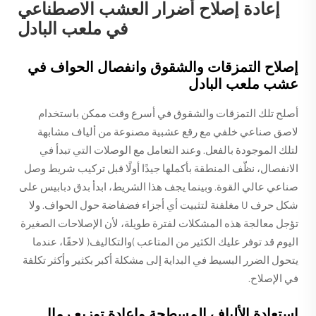
إعادة إصلاح أضرار العشب الاصطناعي
في ملعب البادل
إصلاح التمزقات والشقوق وانفصال الحواف في
عشب ملعب البادل
أصلح تلك التمزقات والشقوق في أسرع وقت ممكن باستخدام
لاصق صناعي خلفي مع رقع عشبية مصنوعة من ألياف مشابهة
لتلك الموجودة بالفعل. وعند التعامل مع الوصلات التي تبدأ في
الانفصال، نظّف المنطقة بأكملها جيدًا أولًا قبل تركيب شريط وصل
صناعي عالي القوة. وبينما يجف هذا الشريط، ابدأ بدق دبابيس على
شكل حرف U مغلفنة لتثبيت أي أجزاء فضفاضة حول الحواف. ولا
تؤجل معالجة هذه المشكلات لفترة طويلة، لأن الإصلاحات الصغيرة
اليوم قد توفر عليك الكثير من المتاعب (والتكاليف) لاحقًا، عندما
يتحول الضرر البسيط في البداية إلى مشكلة أكبر بكثير وأكثر تكلفة
في الإصلاح.
استعادة الألياف المسطحة وإعادة توزيع رمال