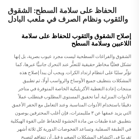
الحفاظ على سلامة السطح: الشقوق
والثقوب ونظام الصرف في ملعب البادل
إصلاح الشقوق والثقوب للحفاظ على سلامة
اللاعبين وسلامة السطح
الشقوق والفراغات السطحية ليست مجرد عيوب بصرية، بل إنها
تشكل فعليًّا مخاطر حقيقية للتعثُّر عند التحرك جانبيًّا عبرها، كما
تؤثِّر سلبًا على انتظام ارتداد الكرات. ويجب أن يبدأ إصلاح هذه
المشكلات بتنظيف جميع الأوساخ والرواسب أولًا، ثم تطبيق
منتجات إعادة التغطية الأكريليكية الخاصة المتوفرة في متاجر
الأدوات المنزلية. أما تحقيق المستوى المطلوب فيتطلب عملاً
دقيقًا باستخدام الأدوات المناسبة. وعند التعامل مع الحفر الأعمق
التي يزيد عمقها عن ٣ ملليمترات، فإن أغلب المحترفين يوصون
بتطبيق عدة طبقات من مادة الحشوة للحفاظ على القوة الهيكلية
في الطبقة السفلية. وتساعد الفحوصات الدورية كل ثلاثة أشهر
تقريبًا في اكتشاف المشكلات الصغيرة قبل أن تتفاقم لتصبح