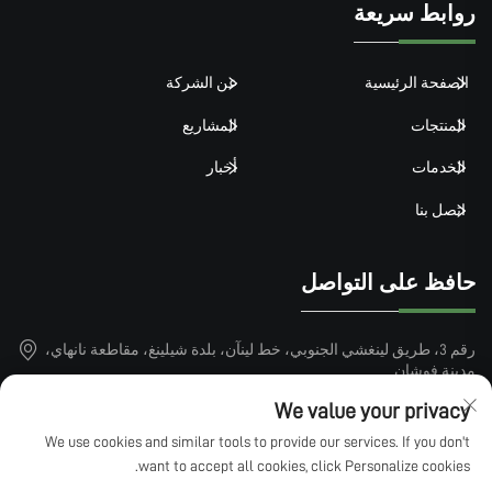
روابط سريعة
الصفحة الرئيسية
عن الشركة
المنتجات
المشاريع
الخدمات
أخبار
اتصل بنا
حافظ على التواصل
رقم 3، طريق لينغشي الجنوبي، خط لينآن، بلدة شيلينغ، مقاطعة نانهاي،
مدينة فوشان
+86-15913101899
We value your privacy
We use cookies and similar tools to provide our services. If you don't
[email protected]
want to accept all cookies, click Personalize cookies.