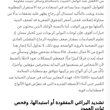
من الأفضل شدّ حوامل التثبيت باستخدام وسائل تثبيت مقاومة
للعوامل الجوية، مما يساعد في استعادة درجة الاستقرار المطلوبة
بشدة. ويجب بالتأكيد استبدال أي زجاجٍ يظهر عليه تشققات بدلًا من
محاولة إصلاحه. فحتى أصغر الشقوق الشعرية قد تُضعف البنية
بأكملها مع مرور الوقت. أما بالنسبة لأولئك الذين يبحثون عن
خيارات أقوى، فإن لوحات البولي كربونات تبرز كخيار ممتاز، إذ
تقاوم التصادمات بمقدار ضعف مقاومة الزجاج المقسّى العادي
دون التضحية بالرؤية الواضحة. ومع ذلك، لا تحاول أبدًا إنجاز هذا
النوع من الأعمال بنفسك. فالاستعانة بشخصٍ مؤهلٍ ومتمكِّنٍ من
عمله يُحدث فرقًا كبيرًا جدًّا. فمعظم المشكلات تعود لاحقًا بالضبط
لأن الأشخاص لم يستعينوا في البداية بمحترفين مؤهلين. وأخيرًا،
تأكَّد من أن أي ألواح يتم تركيبها تتوافق مع متطلبات السلامة
القياسية «EN 12600». فهذه المعايير تساعد في ضمان الحماية ضد
الكسر حتى أثناء الأنشطة الشديدة التي قد تتعرَّض فيها الألواح
لاصطدامات قوية.
تشديد البراغي المفقودة أو استبدالها، وفحص
ثبات العمود