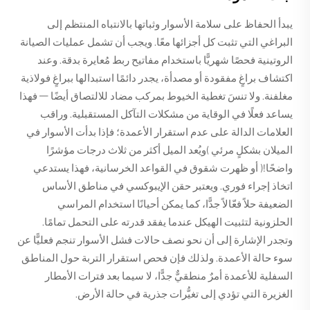
يبدأ الحفاظ على سلامة الأسوار وثباتها بالانتباه المنتظم إلى
البراغي التي تثبت كل أجزائها معًا. ويجب أن تشمل عمليات الصيانة
الروتينية فحصًا شهريًّا باستخدام مفاتيح ربط مُعايرة بدقة. وعند
اكتشاف براغٍ مفقودة أو مصدأة، يجدر دائمًا استبدالها ببراغٍ فولاذية
مغلفنة. ولا تنسَ تغطية الخيوط بمركب مضاد للالتصاق أيضًا — فهذا
يساعد فعلًا في الوقاية من مشكلات التآكل المستقبلية. وراقب
العلامات الدالة على عدم استقرار الأعمدة؛ فإذا بدأت الأسوار في
الميلان بشكلٍ مرئي (ويُعد الميل أكثر من ثلاث درجات مؤشرًا
واضحًا!) أو ظهرت شقوق في القواعد الخرسانية، فهذا يستدعي
اتخاذ إجراء فوري. ويعتبر حقن الإيبوكسي في مناطق الأساس
الضعيفة حلاً فعّالاً جدًّا، كما يمكن أحيانًا استخدام المراسي
الحلزونية لتثبيت الهيكل عندما يفقد قدرته على التحمل تمامًا.
وتجدر الإشارة إلى أن نحو نصف حالات فشل الأسوار تنجم فعليًّا عن
سوء حالة الأعمدة. ولذلك فإن فحص استقرار التربة حول المناطق
السفلية للأعمدة أمرٌ منطقيٌّ جدًّا، لا سيما بعد فترات الأمطار
الغزيرة التي تؤدي إلى تغيُّرات جذرية في حالة الأرض.