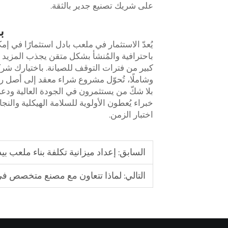
على شريك تصنيع جدير بالثقة.
ب
يُعدّ الاستثمار في ملعب بادل استثمارًا في
باحترافية والمُنشأ بشكل متقن يجذب المزيد
كبير من فترات التوقف للصيانة. باختيارك شركة 
وشاملًا، تُحوّل مشروع شراء معقد إلى أصل ر
بلا شكّ من يستثمرون في الجودة العالية ودعم ا
خبراء يُعطون الأولوية للسلامة الهيكلية والن
اختبار الزمن.
السابق:
إعداد ميزانية تكلفة بناء ملعب بي
التالي:
لماذا تتعاون مع مصنع متخصص في