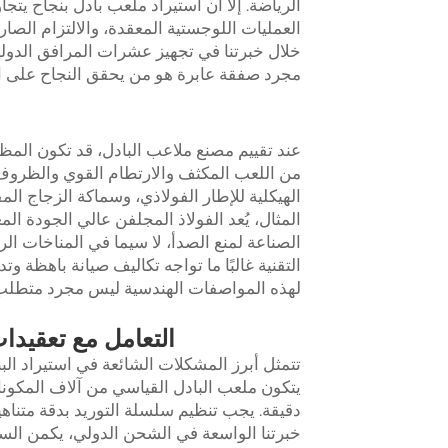
الرياضة. إلا أن استيراد ملعب بادل بنجاح يتج
العمليات اللوجستية المعقدة، والالتزام الصا
خلال خبرتنا في تجهيز عشرات المرافق الدولية
مجرد صفقة عابرة هو من يحقق النجاح على ا
عند تقييم مصنع ملاعب البادل، قد تكون المظ
من اللعب المكثف والارتطام القوي والظروف
الهيكلية للإطار الفولاذي، وسماكة الزجاج ا
المثال، يُعد الفولاذ المجلفن عالي الجودة 
الصناعة لمنع الصدأ، لا سيما في المناخات الر
التقنية غالبًا ما تواجه تكاليف صيانة باهظة وتد
لهذه المواصفات الهندسية ليس مجرد متطلب تق
التعامل مع تعقيدا
تتمثل أبرز المشكلات الشائعة في استيراد البن
يتكون ملعب البادل القياسي من آلاف المكونا
دقيقة. يجب تنظيم سلسلة التوريد بدقة متناه
خبرتنا الواسعة في الشحن الدولي، يكمن السر