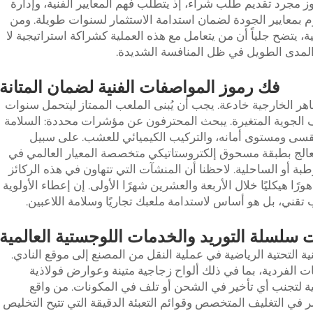
اوز مجرد تقديم طلب شراء، إذ يتطلب فهم المعايير الفنية، وإدارة
رم بمعايير الجودة لضمان استدامة الاستثمار لسنوات طويلة. ومن
، يتضح جلياً أن من يتعامل مع هذه العملية كشراكة استراتيجية لا
لمدى الطويل في ظل المنافسة الشديدة.
فك رموز المواصفات الفنية لضمان المتانة
اهر الخارجية خادعة. يجب أن يُبنى الملعب الممتاز ليتحمل سنوات
 الجوية المتغيرة. يبحث المحترفون عن مؤشرات محددة: السلامة
لمقسى ومستوى أمانه، والتركيب الكيميائي للعشب. على سبيل
المعالج بطبقة مسحوق إلكتروستاتيكي متخصصة المعيار العالمي في
طبة أو الساحلية. لاحظنا أن المنشآت التي تتهاون في هذه الركائز
هورًا هيكليًا خلال الأربعة والعشرين شهرًا الأولى. إن إعطاء الأولوية
ني، بل هو أساس لاستدامة ملعبك تجاريًا وسلامة اللاعبين.
ت سلسلة التوريد والخدمات اللوجستية العالمية
ية التحتية الرياضية في عملية النقل من المصنع إلى موقع النادي.
ت الفردية، بما في ذلك ألواح زجاجية متينة وعوارض فولاذية
ية لتجنب أي تأخير في الشحن أو تلف في المكونات. من واقع
 في التغليف المتخصص وقوائم التعبئة الدقيقة التي تتيح التخليص