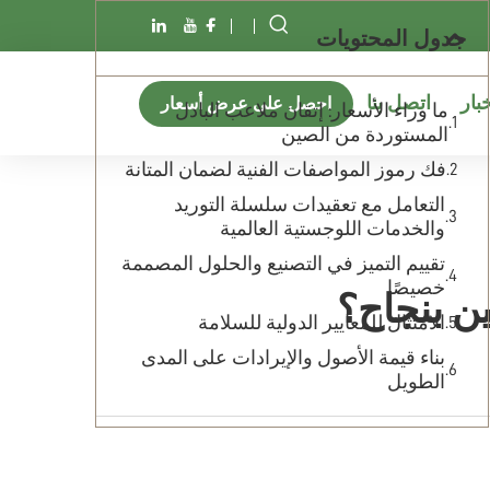
جدول المحتويات
خبار
اتصل بنا
احصل على عرض أسعار
ما وراء الأسعار: إتقان ملاعب البادل
المستوردة من الصين
فك رموز المواصفات الفنية لضمان المتانة
التعامل مع تعقيدات سلسلة التوريد
والخدمات اللوجستية العالمية
تقييم التميز في التصنيع والحلول المصممة
خصيصًا
ن بنجاح؟
الامتثال للمعايير الدولية للسلامة
بناء قيمة الأصول والإيرادات على المدى
الطويل