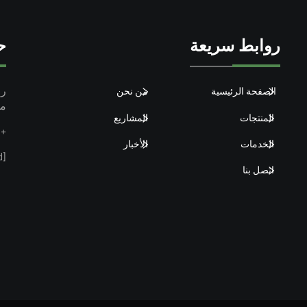
روابط سريعة
ح
الصفحة الرئيسية
من نحن
مق
المنتجات
المشاريع
+86-15913101899
الخدمات
الأخبار
[email protected]
اتصل بنا