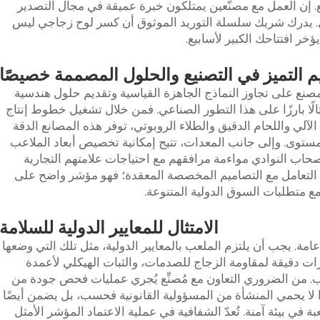
 إن العمل مع مصنّعين يمتلكون خبرة عميقة في مجال التصدير
ل. يدرك شريك سلسلة التوريد الموثوق أن كسر لوح زجاجي ليس
ر افتتاحك الكبير لأسابيع.
يم التميز في التصنيع والحلول المصممة خصيصًا
مصنع على تجاوز النماذج الجاهزة القياسية وتقديم حلول هندسية
ة خصيصًا. وتُعدّ شركة Luckin Padel مثالًا بارزًا على هذا التطور الصناعي. فمن خلال تشغيل خطوط إنتاج
آلي واللحام الدقيق والطلاء الروبوتي، توفر هذه المصانع الدقة
المستوى. وإلى جانب المعدات، تتيح إمكانية تخصيص أبعاد الملاعب
صحاب النوادي مواءمة مرافقهم مع احتياجات علامتهم التجارية
في التعامل مع التصاميم المخصصة المعقدة؛ فهو مؤشر واضح على
مع متطلبات السوق الدولية المتنوعة.
الامتثال للمعايير الدولية للسلامة
عامة. يجب أن يلتزم الملعب بالمعايير الدولية، مثل تلك التي وضعها
FI). يتضمن ذلك اختبارات دقيقة لمقاومة الزجاج للصدمات، والثبات الهيكلي لأعمدة
ب. من الضروري التعاون مع مُصنِّع يُجري عمليات فحص جودة من
ا لا يحمي المنشأة من المسؤولية القانونية فحسب، بل يضمن أيضًا
ة في بيئة آمنة. تُعدّ الشفافية في عملية الاعتماد المؤشر الأمثل