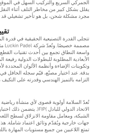
الجمركي السريع والتركيب السهل في الموقع.
يقلل بشكل كبير من مخاطر التلف أثناء النق
مجرد مشكلة شحن، بل هو تأخير تشغيلي قد يؤخ
تقي
تتجلى القدرة التصنيعية الحقيقية في قدرة ال
مصمم
واسعة النطاق تجمع بين أحدث تقنيات القطع ال
الأبعادية المطلوبة للبطولات الدولية رفيعة 
وتكوينات الإضاءة وأنظمة الألوان المحددة لأ
بدقة. عند اختيار مصنّع، قيّم سجله الحافل 
التزامه بالتميز الهندسي وقدرته على التكيف 
تُعدّ السلامة أولوية قصوى لأي منشأة رياضية 
الاتحاد الدولي للبادل (P
الشبكة، ومعامل مقاومة الانزلاق لسطح اللع
جهات خارجية ويُقدّم وثائق اعتماد شاملة. هذ
تمتع اللاعبين من جميع مستويات المهارة باللعب