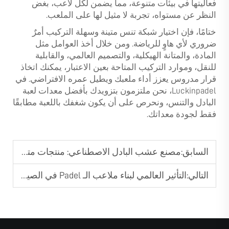
فعاليتها في بيئات متنوعة، مما يضمن لكل لاعب، بغض
النظر عن مستواه، تجربة لا مثيل لها على الملعب.
ختامًا، فإن اختيار شبكة تنس متينة وسهلة التركيب أمرٌ
ضروري لأي هاوٍ للرياضة. ومن خلال أخذ العوامل مثل
المادة، والمتانة الهيكلية، والتصميم العالمي، والقابلية
للنقل، وموارد التركيب المتاحة بعين الاعتبار، يمكنك اتخاذ
قرار مدروس يعزز أداء ملعبك ويطيل عمره الافتراضي. في
Luckinpadel، نحن ملتزمون بتزويدك بأفضل معدات لعبة
البادل والتنس، ونحرص على أن يكون شغفك باللعبة مطابقًا
فقط لجودة معداتك.
السابق:
مصنع عشب البادل الاصطناعي: منتجات متينة؟
التالي:
التأثير العالمي لبناء ملاعب الـ Padel في الصين