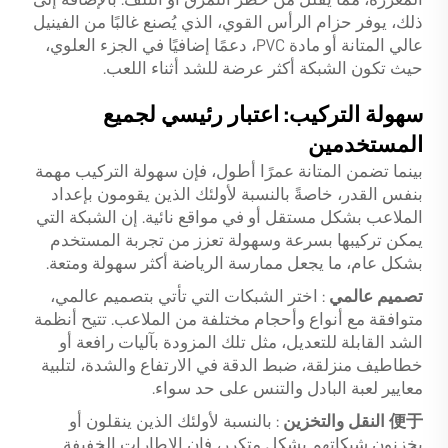
ذلك، يوفر حزام الرأس القوي، الذي يُصنع غالبًا من الفينيل
عالي المتانة أو مادة PVC، دعمًا إضافيًا في الجزء العلوي،
حيث تكون الشبكة أكثر عرضة للشد أثناء اللعب.
سهولة التركيب: اعتبار رئيسي لجميع
المستخدمين
بينما تضمن المتانة عمرًا أطول، فإن سهولة التركيب مهمة
بنفس القدر، خاصةً بالنسبة لأولئك الذين يقومون بإعداد
الملاعب بشكل مستقل أو في مواقع نائية. إن الشبكة التي
يمكن تركيبها بسرعة وسهولة تعزز من تجربة المستخدم
بشكل عام، ما يجعل ممارسة الرياضة أكثر سهولة ومتعة.
تصميم عالمي
: اختر الشبكات التي تأتي بتصميم عالمي،
متوافقة مع أنواع وأحجام مختلفة من الملاعب. تتيح أنظمة
الشد القابلة للتعديل، مثل تلك المزودة بآليات رافعة أو
خطاطيف منزلقة، ضبط الدقة في الارتفاع والشدة، لتلبية
معايير لعبة البادل والتنس على حد سواء.
便于 النقل والتخزين
: بالنسبة لأولئك الذين ينقلون أو
يخزنون شبكاتهم بشكل متكرر، فإن الإطارات الخفيفة