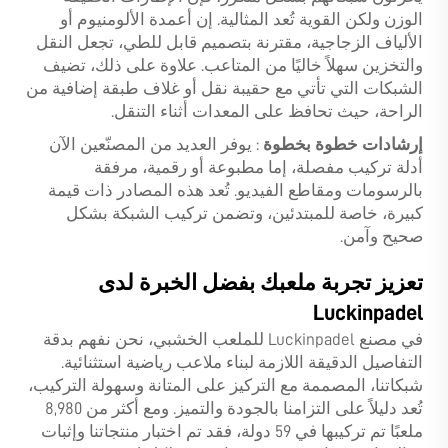
الوزن ولكن القوية تُعد المثالية. إن أعمدة الألومنيوم أو
الألياف الزجاجية، مقترنة بتصميم قابل للطي، تجعل النقل
والتخزين سهلاً خاليًا من المتاعب. علاوة على ذلك، تضيف
الشبكات التي تأتي مع حقيبة نقل أو غلاف طبقة إضافية من
الراحة، حيث تحافظ على المعدات أثناء التنقل.
إرشادات خطوة بخطوة
: يوفر العديد من المصنّعين الآن
أدلة تركيب مفصلة، إما مطبوعة أو رقمية، مرفقة
بالرسومات ومقاطع الفيديو. تُعد هذه المصادر ذات قيمة
كبيرة، خاصة للمبتدئين، وتضمن تركيب الشبكة بشكل
صحيح وآمن.
تعزيز تجربة ملعبك بفضل الخبرة لدى
Luckinpadel
في مصنع Luckinpadel للملعب الخشبي، نحن نفهم بدقة
التفاصيل الدقيقة اللازمة لبناء ملاعب رياضية استثنائية.
شبكاتنا، المصممة مع التركيز على المتانة وسهولة التركيب،
تُعد دليلاً على التزامنا بالجودة والتميز. ومع أكثر من 8,980
ملعبًا تم تركيبها في 59 دولة، فقد تم اختبار منتجاتنا وإثبات