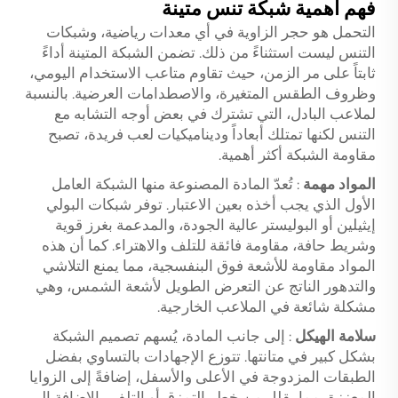
فهم أهمية شبكة تنس متينة
التحمل هو حجر الزاوية في أي معدات رياضية، وشبكات
التنس ليست استثناءً من ذلك. تضمن الشبكة المتينة أداءً
ثابتاً على مر الزمن، حيث تقاوم متاعب الاستخدام اليومي،
وظروف الطقس المتغيرة، والاصطدامات العرضية. بالنسبة
لملاعب البادل، التي تشترك في بعض أوجه التشابه مع
التنس لكنها تمتلك أبعاداً وديناميكيات لعب فريدة، تصبح
مقاومة الشبكة أكثر أهمية.
المواد مهمة
: تُعدّ المادة المصنوعة منها الشبكة العامل
الأول الذي يجب أخذه بعين الاعتبار. توفر شبكات البولي
إيثيلين أو البوليستر عالية الجودة، والمدعمة بغرز قوية
وشريط حافة، مقاومة فائقة للتلف والاهتراء. كما أن هذه
المواد مقاومة للأشعة فوق البنفسجية، مما يمنع التلاشي
والتدهور الناتج عن التعرض الطويل لأشعة الشمس، وهي
مشكلة شائعة في الملاعب الخارجية.
سلامة الهيكل
: إلى جانب المادة، يُسهم تصميم الشبكة
بشكل كبير في متانتها. تتوزع الإجهادات بالتساوي بفضل
الطبقات المزدوجة في الأعلى والأسفل، إضافةً إلى الزوايا
المعززة، مما يقلل من خطر التمزق أو التلف. بالإضافة إلى