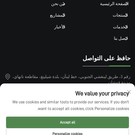
الصفحة الرئيسية
من نحن
المنتجات
المشاريع
الخدمات
الأخبار
اتصل بنا
حافظ على التواصل
رقم 3، طريق لينغشي الجنوبي، خط لينآن، بلدة شيلينغ، مقاطعة نانهاي،
مدينة فوشان
We value your privacy
+86-15913101899
We use cookies and similar tools to provide our services. If you don't
[email protected]
want to accept all cookies, click Personalize cookies.
Accept all
حقوق النشر © 2025 بواسطة QINGDAO LUCKIN SPORTS FACTILITIES
Personalize cookies