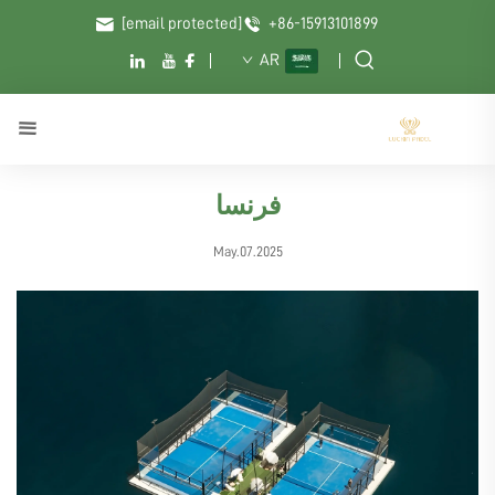
[email protected]
+86-15913101899
AR
فرنسا
May.07.2025