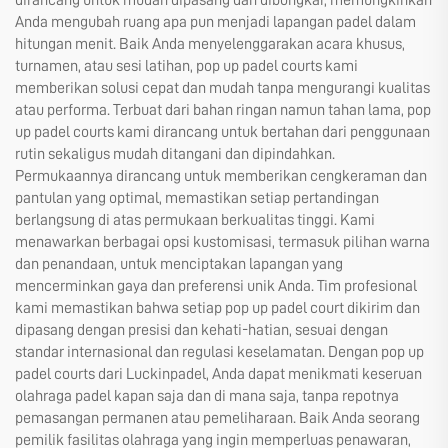
dirancang untuk mudah dipasang dan dibongkar, memungkinkan
Anda mengubah ruang apa pun menjadi lapangan padel dalam
hitungan menit. Baik Anda menyelenggarakan acara khusus,
turnamen, atau sesi latihan, pop up padel courts kami
memberikan solusi cepat dan mudah tanpa mengurangi kualitas
atau performa. Terbuat dari bahan ringan namun tahan lama, pop
up padel courts kami dirancang untuk bertahan dari penggunaan
rutin sekaligus mudah ditangani dan dipindahkan.
Permukaannya dirancang untuk memberikan cengkeraman dan
pantulan yang optimal, memastikan setiap pertandingan
berlangsung di atas permukaan berkualitas tinggi. Kami
menawarkan berbagai opsi kustomisasi, termasuk pilihan warna
dan penandaan, untuk menciptakan lapangan yang
mencerminkan gaya dan preferensi unik Anda. Tim profesional
kami memastikan bahwa setiap pop up padel court dikirim dan
dipasang dengan presisi dan kehati-hatian, sesuai dengan
standar internasional dan regulasi keselamatan. Dengan pop up
padel courts dari Luckinpadel, Anda dapat menikmati keseruan
olahraga padel kapan saja dan di mana saja, tanpa repotnya
pemasangan permanen atau pemeliharaan. Baik Anda seorang
pemilik fasilitas olahraga yang ingin memperluas penawaran,