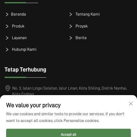
Beranda
Tentang Kami
Produk
Proyek
Layanan
Berita
Hubungi Kami
Tetap Terhubung
No. 3, Jalan Lingxi Selatan, Jalur Linan, Kota Shiling, Distrik Nanhai,
Kota Foshan
We value your privacy
+86-15913101899
We use cookies and similar tools to provide our services. If you don't
[email protected]
want to accept all cookies, click Personalize cookies.
Accept all