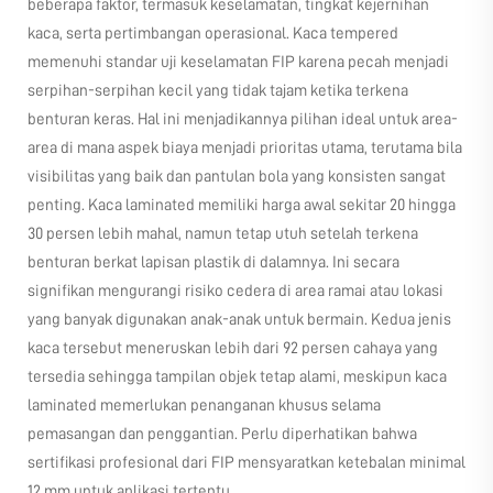
beberapa faktor, termasuk keselamatan, tingkat kejernihan
kaca, serta pertimbangan operasional. Kaca tempered
memenuhi standar uji keselamatan FIP karena pecah menjadi
serpihan-serpihan kecil yang tidak tajam ketika terkena
benturan keras. Hal ini menjadikannya pilihan ideal untuk area-
area di mana aspek biaya menjadi prioritas utama, terutama bila
visibilitas yang baik dan pantulan bola yang konsisten sangat
penting. Kaca laminated memiliki harga awal sekitar 20 hingga
30 persen lebih mahal, namun tetap utuh setelah terkena
benturan berkat lapisan plastik di dalamnya. Ini secara
signifikan mengurangi risiko cedera di area ramai atau lokasi
yang banyak digunakan anak-anak untuk bermain. Kedua jenis
kaca tersebut meneruskan lebih dari 92 persen cahaya yang
tersedia sehingga tampilan objek tetap alami, meskipun kaca
laminated memerlukan penanganan khusus selama
pemasangan dan penggantian. Perlu diperhatikan bahwa
sertifikasi profesional dari FIP mensyaratkan ketebalan minimal
12 mm untuk aplikasi tertentu.