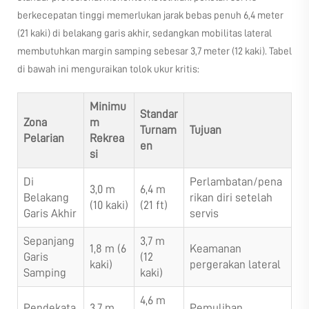
berkecepatan tinggi memerlukan jarak bebas penuh 6,4 meter
(21 kaki) di belakang garis akhir, sedangkan mobilitas lateral
membutuhkan margin samping sebesar 3,7 meter (12 kaki). Tabel
di bawah ini menguraikan tolok ukur kritis:
Minimu
Standar
Zona
m
Turnam
Tujuan
Pelarian
Rekrea
en
si
Di
Perlambatan/pena
3,0 m
6,4 m
Belakang
rikan diri setelah
(10 kaki)
(21 ft)
Garis Akhir
servis
Sepanjang
3,7 m
1,8 m (6
Keamanan
Garis
(12
kaki)
pergerakan lateral
Samping
kaki)
4,6 m
Pendekata
3,7 m
Pemulihan