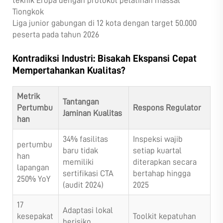
teknik Eropa dengan protokol pelatihan massal
Tiongkok
Liga junior gabungan di 12 kota dengan target 50.000
peserta pada tahun 2026
Kontradiksi Industri: Bisakah Ekspansi Cepat
Mempertahankan Kualitas?
Metrik
Tantangan
Pertumbu
Respons Regulator
Jaminan Kualitas
han
34% fasilitas
Inspeksi wajib
pertumbu
baru tidak
setiap kuartal
han
memiliki
diterapkan secara
lapangan
sertifikasi CTA
bertahap hingga
250% YoY
(audit 2024)
2025
17
Adaptasi lokal
kesepakat
Toolkit kepatuhan
berisiko