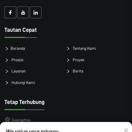
Tautan Cepat
Beranda
Tentang Kami
Produk
Proyek
Layanan
Berita
Hubungi Kami
Tetap Terhubung
Guangzhou
+86-15913101899
We value your privacy