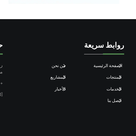
روابط سريعة
ح
الصفحة الرئيسية
من نحن
مق
المنتجات
المشاريع
+86-15913101899
الخدمات
الأخبار
[email protected]
اتصل بنا