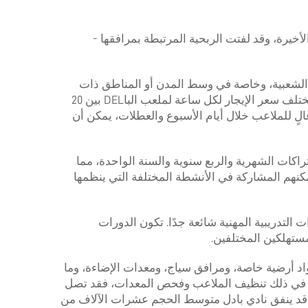
أخيرة، وقد لفتت الربحية المرتبطة بمرافقها -
قع هو المصدر الأساسي والأهم للربح لملاعب الباDEL. في بعض المناطق الشعبية، وخاصة في وسط المدن أو المناطق ذات
الأجواء الرياضية القوية، يكون حجز ملاعب الباDEL غالبًا مرتفع الطلب. على سبيل المثال، في بعض المدن الأوروبية، يختلف سعر الإيجار لكل ساعة لملعب الباDEL بين 20
 6 إلى 8 ملاعب الحفاظ على معدل استخدام عالٍ للملاعب خلال أيام الأسبوع والعطلات، يمكن أن
تراكات الشهرية والربع سنوية والسنة الواحدة، مما
كنهم المشاركة في الأنشطة المختلفة التي ينظمها
التدريبية المهنية شائعة جدًا. تكون الدورات
لمستهلكين المختلفين.
مواد أرضية خاصة، ومرافق سياج، ومعدات الإضاءة، وما
ان صيني. أما التكاليف اللاحقة للصيانة، بما في ذلك تنظيف الملاعب وفحص المعدات، فقد تصل
يين، قد ينفق نادي بادل متوسط الحجم عشرات الآلاف من