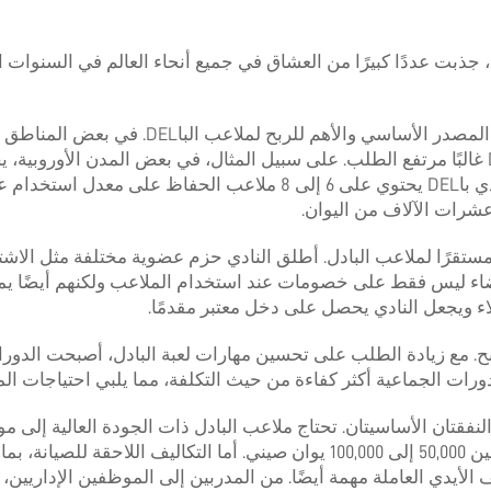
ذبت عددًا كبيرًا من العشاق في جميع أنحاء العالم في السنوات ال
فيما يتعلق بتكوين الإيرادات، فإن إيجار المو
إلى 50 يورو بناءً على توقيت الحجز. إذا استطاع نادي باDEL يحتوي على
عشرات الآلاف من اليوان.
ًا مستقرًا لملاعب البادل. أطلق النادي حزم عضوية مختلفة مثل الاش
لأعضاء ليس فقط على خصومات عند استخدام الملاعب ولكنهم أيضًا يم
لاء ويجعل النادي يحصل على دخل معتبر مقدمًا.
بح. مع زيادة الطلب على تحسين مهارات لعبة البادل، أصبحت الدورات 
 الدورات الجماعية أكثر كفاءة من حيث التكلفة، مما يلبي احتياجات ا
النفقتان الأساسيتان. تحتاج ملاعب البادل ذات الجودة العالية إلى 
إلى ذلك. قد يتراوح تكلفة البناء الأولية لكل ملعب بين 50,000 إلى 100,000 يو
ليف الأيدي العاملة مهمة أيضًا. من المدربين إلى الموظفين الإدار