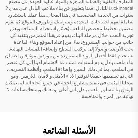
المعارف التقنية والعمالة الماهرة والمواد عالية الجودة. في مصنع
Luckinpadel للبادل، قمنا بتطوير فن بناء ملاعب البادل على مدى 9
سنوات من الخدمة المخصصة في هذا المجال. يبدأ عملنا باستشارة
شاملة لفهم احتياجاتك المحددة وميزانيتك وظروف الموقع. ثم نقوم
بتصميم تخطيط مخصص للملعب يُحسّن استخدام المساحة ويعزز
تجربة اللعب. خلال مرحلة البناء، يقوم فريقنا المتمرس بتنفيذ كل
جانب من جوانب المشروع، بدءًا من إعداد الموقع وبناء القاعدة
تحت الأرضية وصولًا إلى تركيب السطح وإضافة اللمسات النهائية.
نستخدم فقط أفضل المواد المستوردة من موردين موثوقين لضمان
بناء ملعب بادل يدوم لسنوات. تمتد دقة الاهتمام لدينا إلى كل عنصر
في الملعب، بما في ذلك السياج وإضاءة الملعب وأنظمة التصريف،
التي تم تصميمها جميعًا لتوفير الأداء الأمثل والأمان اللازمين. ومع
سجلنا المثبت في تنفيذ مشاريع ناجحة في جميع أنحاء العالم، يمكنك
الوثوق بنا لتسليم ملعب بادل يلبي أعلى توقعاتك ويمنحك ساعات لا
نهائية من المرح والمنافسة.
الأسئلة الشائعة