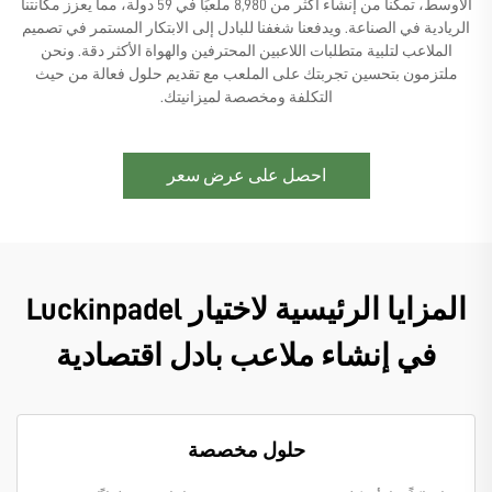
الأوسط، تمكنا من إنشاء أكثر من 8,980 ملعبًا في 59 دولة، مما يعزز مكانتنا
الريادية في الصناعة. ويدفعنا شغفنا للبادل إلى الابتكار المستمر في تصميم
الملاعب لتلبية متطلبات اللاعبين المحترفين والهواة الأكثر دقة. ونحن
ملتزمون بتحسين تجربتك على الملعب مع تقديم حلول فعالة من حيث
التكلفة ومخصصة لميزانيتك.
احصل على عرض سعر
المزايا الرئيسية لاختيار Luckinpadel
في إنشاء ملاعب بادل اقتصادية
حلول مخصصة