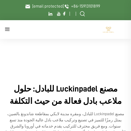
[email protected]
+86-15913101899
مصنع Luckinpadel للبادل: حلول
ملاعب بادل فعالة من حيث التكلفة
مصنع Luckinpadel للبادل، ومقره مدينة لايكي بمقاطعة شاندونغ بالصين،
يمثل رمزًا للتميز في تصنيع وتركيب ملاعب بادل عالية الجودة منذ تسع
سنوات. ومع فريق محترف للتركيب يقدم خدماته في أوروبا والشرق