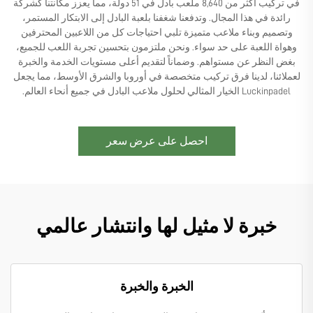
في تركيب أكثر من 8,640 ملعب بادل في 51 دولة، مما يعزز مكانتنا كشركة
رائدة في هذا المجال. وتدفعنا شغفنا بلعبة البادل إلى الابتكار المستمر،
وتصميم وبناء ملاعب متميزة تلبي احتياجات كل من اللاعبين المحترفين
وهواة اللعبة على حد سواء. ونحن ملتزمون بتحسين تجربة اللعب للجميع،
بغض النظر عن مستواهم. وضماناً لتقديم أعلى مستويات الخدمة والخبرة
لعملائنا، لدينا فرق تركيب متخصصة في أوروبا والشرق الأوسط، مما يجعل
Luckinpadel الخيار المثالي لحلول ملاعب البادل في جميع أنحاء العالم.
احصل على عرض سعر
خبرة لا مثيل لها وانتشار عالمي
الخبرة والخبرة