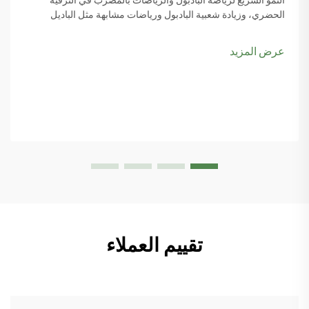
الحضري، وزيادة شعبية البادبول ورياضات مشابهة مثل الباديل
والبيكل بول، يبدأ المزيد من مخططي المدن بوضع ملاعب البادبول
ضمن أولوياتهم، خاصةً مع تصاعد اهتمام الناس بها...
عرض المزيد
تقييم العملاء