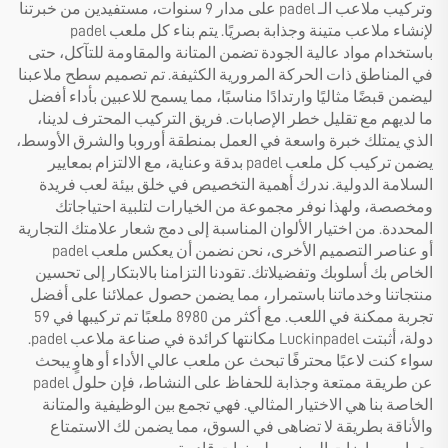
وتركيب ملاعب الـ padel على مدار 9 سنوات، مستفيدين من خبرتنا
لإنشاء ملاعب متينة وجذابة بصريًا. يتم بناء كل ملعب padel
باستخدام مواد عالية الجودة تضمن المتانة والمقاومة للتآكل، حتى
في المناطق ذات الحركة المرورية الكثيفة. تم تصميم سطح ملاعبنا
ليضمن قبضًا مثاليًا وارتدادًا مناسبًا، مما يسمح للاعبين بأداء أفضل
ما لديهم مع تقليل خطر الإصابات. فريق التركيب المحترف لدينا،
الذي يمتلك خبرة واسعة في العمل بمنطقة أوروبا والشرق الأوسط،
يضمن تركيب كل ملعب padel بدقة وعناية، مع الالتزام بمعايير
السلامة الدولية. ندرك أهمية التخصيص في خلق بيئة لعب فريدة
ومخصصة، ولهذا نوفر مجموعة من الخيارات لتلبية احتياجاتك
المحددة. من اختيار الألوان المناسبة إلى دمج شعار علامتك التجارية
أو عناصر التصميم الأخرى، نحن نضمن أن يعكس ملعب padel
الخاص بك أسلوبك وتفضيلاتك. تقودنا التزامنا بالابتكار إلى تحسين
منتجاتنا وخدماتنا باستمرار، مما يضمن حصول عملائنا على أفضل
تجربة ممكنة في اللعب. مع أكثر من 8980 ملعبًا تم تركيبها في 59
دولة، أثبتت Luckinpadel مكانتها كرائدة في صناعة ملاعب padel.
سواء كنت لاعبًا محترفًا تبحث عن ملعب عالي الأداء أو هاوٍ يبحث
عن طريقة ممتعة وجذابة للحفاظ على النشاط، فإن حلول padel
الخاصة بنا هي الاختيار المثالي. فهي تجمع بين الوظيفية والمتانة
والأناقة بطريقة لا تضاهى في السوق، مما يضمن لك الاستمتاع