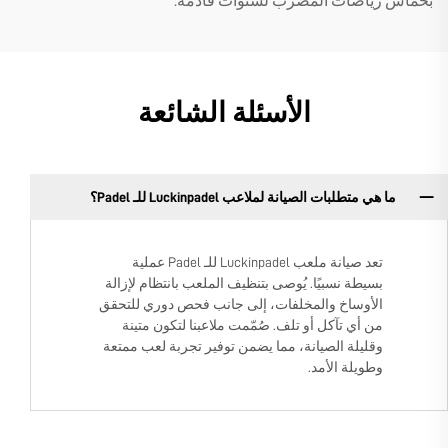
بحماس رياضات المضرب لسنوات قادمة.
الأسئلة الشائعة
ما هي متطلبات الصيانة لملاعب Luckinpadel للـ Padel؟
تعد صيانة ملعب Luckinpadel للـ Padel عملية
بسيطة نسبيًا. يُوصى بتنظيف الملعب بانتظام لإزالة
الأوساخ والمخلفات، إلى جانب فحص دوري للتحقق
من أي تآكل أو تلف. صُمّمت ملاعبنا لتكون متينة
وقليلة الصيانة، مما يضمن توفير تجربة لعب ممتعة
وطويلة الأمد.