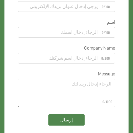
0/100
اسم
0/100
Company Name
0/200
Message
0/1000
إرسال