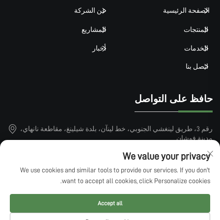
الصفحة الرئيسية
عن الشركة
المنتجات
المشاريع
الخدمات
أخبار
اتصل بنا
حافظ على التواصل
رقم 3، طريق لينغشي الجنوبي، خط لينآن، بلدة شيلينغ، مقاطعة نانهاي،
مدينة فوشان
+86-15913101899
We value your privacy
We use cookies and similar tools to provide our services. If you don't
[email protected]
want to accept all cookies, click Personalize cookies.
Accept all
حقوق النشر © 2025 بواسطة QINGDAO LUCKIN SPORTS FACTILITIES