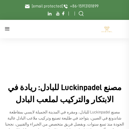
[email protected]
+86-15913101899
مصنع Luckinpadel للبادل: ريادة في
الابتكار والتركيب لملعب البادل
مصنع Luckinpadel للبادل، ومقره في المدينة الجميلة لايسي بمقاطعة
شاندونغ في الصين، يتواجد في طليعة تصنيع وتركيب ملاعب البادل عالية
الجودة منذ تسع سنوات. وبفضل فريق متخصص من الخبراء والفنيين، نجحنا