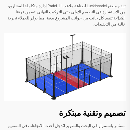
تقدم مصنع Luckinpadel لصناعة ملاعب الـ Padel إدارة متكاملة للمشاريع،
من الاستشارة في التصميم الأولي حتى التركيب النهائي. تضمن فرقنا
المُدرَّبة تنفيذ كل جانب من جوانب المشروع بدقة، مما يوفّر للعملاء تجربة
خالية من التعقيدات.
تصميم وتقنية مبتكرة
نستثمر باستمرار في البحث والتطوير لنُدخِل أحدث الاتجاهات في التصميم