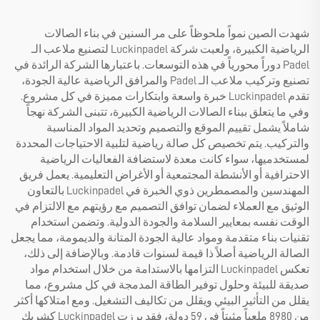
شهدت الصين نمواً ملحوظاً على مر السنين في بناء الصالات
الرياضية الكبيرة، ولعبت شركة Luckinpadel لتصنيع ملاعب الـ
Padel دوراً محورياً في هذه التوسعات. باعتبارها الشركة الرائدة في
تصنيع وتركيب ملاعب الـ Padel والمرافق الرياضية عالية الجودة،
تقدم Luckinpadel خبرة واسعة وابتكارات مميزة في كل مشروع.
وفي ما يتعلق ببناء الصالات الرياضية الكبيرة، تتبنى الشركة نهجاً
شاملاً يشمل تقييم الموقع والتصميم وتحديد المواد المناسبة
والتركيب. يتم تخصيص كل صالة رياضية لتلبية الاحتياجات المحددة
لمستخدميها، سواء كانت معدة لاستضافة الفعاليات الرياضية
الاحترافية أو الأنشطة المجتمعية أو الأغراض التعليمية. يعمل فريق
المهندسين والمصمطرين ذوي الخبرة في Luckinpadel بالتعاون
الوثيق مع العملاء لضمان توافق التصميم مع رؤيتهم مع الالتزام في
الوقت نفسه بمعايير السلامة والجودة الدولية. وتضمن استخدام
تقنيات بناء متقدمة ومواد عالية الجودة المتانة والديمومة، مما يجعل
الصالة الرياضية أصلاً ذا قيمة لسنوات قادمة. وبالإضافة إلى ذلك،
تعكس Luckinpadel التزامها بالاستدامة من خلال استخدام مواد
صديقة للبيئة وحلول توفير الطاقة المدمجة في كل مشروع، مما
يقلل من التأثير البيئي ويقلل من تكاليف التشغيل. ومع امتلاكها أكثر
من 8980 ملعباً مثبتاً في 59 دولة، فقد برزت Luckinpadel كشريك