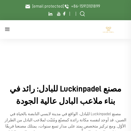
[email protected]
+86-15913101899
مصنع Luckinpadel للبادل: رائد في
بناء ملاعب البادل عالية الجودة
مصنع Luckinpadel للبادل، الواقع في مدينة لايسي النابضة بالحياة في
الصين، قد أوجد لنفسه مكانة رائدة كمصنّع ومُثبّت لملاعب البادل من الطراز
الأوّل. ومع تركيز متخصص يمتد على مدار تسع سنوات، يمتلك مصنعنا فريقًا