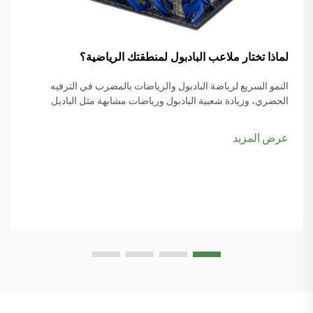
لماذا تختار ملاعب البادبول لمنطقتك الرياضية؟
النمو السريع لرياضة البادبول والرياضات بالمضرب في الترفيه
الحضري، وزيادة شعبية البادبول ورياضات مشابهة مثل الباديل
والبيكل بول، يبدأ المزيد من مخططي المدن بوضع ملاعب البادبول
ضمن أولوياتهم، خاصةً مع تصاعد اهتمام الناس بها...
عرض المزيد