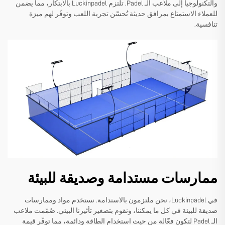
والتكنولوجيا إلى ملاعب الـ Padel. تلتزم Luckinpadel بالابتكار، مما يضمن
للعملاء الاستمتاع بمرافق حديثة تُحسّن تجربة اللعب وتوفّر لهم ميزة
تنافسية.
ممارسات مستدامة وصديقة للبيئة
في Luckinpadel، نحن ملتزمون بالاستدامة. نستخدم مواد وممارسات
صديقة للبيئة في كل ما يمكننا، ونقوم بتصغير تأثيرنا البيئي. صُمّمت ملاعب
الـ Padel لتكون فعّالة من حيث استخدام الطاقة ودائمة، مما توفّر قيمة