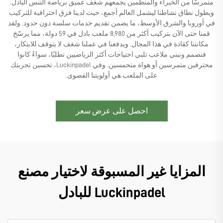
متمرسًا من الخبراء والمنظِّمين يجمعهم شغف عميق برياضة التنس البادل.
ويطول نطاق نشاطنا ليشمل العالم أجمع، حيث لدينا فرق احترافية للتركيب
في أوروبا والشرق الأوسط، ما يضمن تقديم خدمات سلسة دون حدود. ولقد
قمنا حتى الآن بتركيب أكثر من 8,980 ملعب بادل في 59 دولة، مما يرسّخ
مكانتنا كقادة في هذا المجال. ويدفعنا في عملنا شغف لا يتوقف للابتكار،
فنصمم ونبني ملاعب تلبي احتياجات أكثر الرياضيين تطلبًا، سواءً كانوا
محترفين متمرسين أو هواة متحمسين. وفي Luckinpadel، تحسين تجربتك
على الملعب هي أولويتنا القصوى.
احصل على عرض سعر
المزايا غير المسبوقة لاختيار مصنع
Luckinpadel للبادل