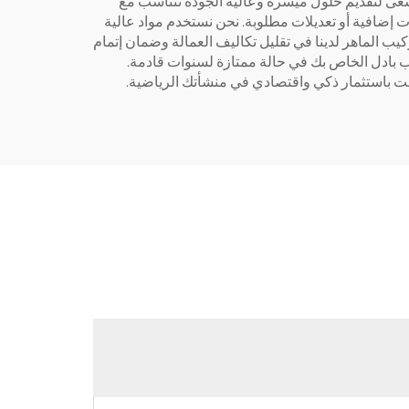
اعتمادًا على عوامل متعددة، ولكن في مصنع Luckinpadel لملعب بادل، نحن نسعى لتقديم حلول ميسرة وعالية الجودة تتناسب مع
ت إضافية أو تعديلات مطلوبة. نحن نستخدم مواد عالية
كيب الماهر لدينا في تقليل تكاليف العمالة وضمان إتمام
عب بادل الخاص بك في حالة ممتازة لسنوات قادمة.