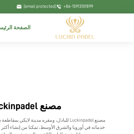
[email protected]
+86-15913101899
الصفحة الرئيس
مصنع Luckinpadel للبادل: حلول ملاعب بادل فعالة من حيث التكلفة
مصنع Luckinpadel للبادل، ومقره مدينة ل