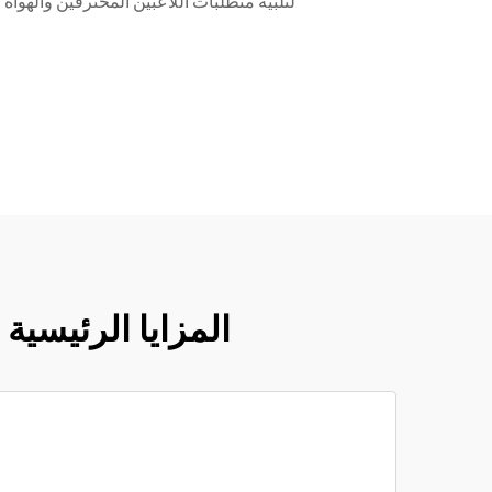
لتلبية متطلبات اللاعبين المحترفين والهوا
المزايا الرئيسية لاختيار Luckinpadel في إنشاء 