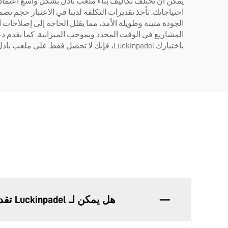
احتياجاتك. تأخذ تقديرات التكلفة لدينا في الاعتبار حجم 
الجودة متينة وطويلة الأمد، مما يقلل الحاجة إلى إصلاحات 
المشاريع في الوقت المحدد وبموجب الميزانية. كما نقدم د
باختيارك Luckinpadel، فإنك لا تحصل فقط على ملعب بادل عالي الجودة، بل تحصل أيضًا على راحة البال التي تأتي مع العلم بأنك قمت باستثمار ذكي واقتصادي في منشأتك الرياضية.
هل يمكن لـ Luckinpadel تقديم تحليل تفصيلي لتكاليف بناء ملعب Padel؟