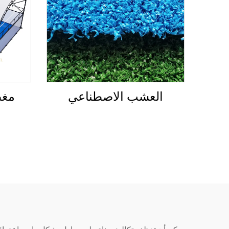
العشب الاصطناعي
مغط