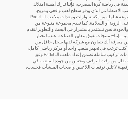
نعًا جذوره عميقة في رياضة كرة المضرب، فإننا ندرك أهمية امتلاك
ذا تشمل منتجاتنا أسطح ملاعب Padel من الطراز الرفيع، مثل العشب الاصطناعي الذي يوفر سطح لعب واقعي ومريح،
ويشبه شعور العشب الطبيعي مع تقديم متانة متفوقة وصيانة منخفضة. وبالإضافة إلى أسطح الملاعب المتميزة، فإننا نوفر أيضًا مجموعة شاملة من إكسسوارات ومعدات ملاعب الـ Padel.
 التأثير على الرؤية أو السلامة. كما نقدم مجموعة متنوعة من
ضرورية لإنشاء ملعب Padel احترافي. ما يميز Luckinpadel هو التزامنا بالابتكار والجودة. نحن نستثمر باستمرار في البحث والتطوير لنقدم
 للرياضة والملتزمين بإنتاج منتجات تفوق معايير الصناعة. عندما تختار
تأتي من معرفة أنك تتعاون مع شركة لديها سجل حافل من
لاء في خدماتنا. سواء كنت ترغب في تجهيز ملعب واحد أو مركز رياضي كامل،
فإن Luckinpadel تمتلك المنتجات والخبرة اللازمة لتلبية احتياجاتك. وتتجاوز توريداتنا في المصنع مجرد المعدات؛ فنحن نقدم أيضًا خدمات تركيب شاملة تضمن إعداد ملعب الـ Padel وفق
الة تقلل من وقت التوقف وتحسن من جودة الملعب. في
جات رياضية وترفيهية لا تلبي توقعات اللاعبين وأصحاب المنشآت فحسب،