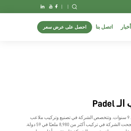
أخبار
اتصل بنا
احصل على عرض سعر
تعتبر Luckinpadel، وهي شركة تصنيع ملاعب Padel تقع في مدينة لايكسى، الصين، من الشركات الرائدة في صناعة الـ Padel منذ 9 سنوات. وتتخصص الشركة في تصنيع وتركيب ملاعب
Padel عالية الجودة، وقد برزت كشركة رائدة عالميًا. ومع فريق محترف للتركيب يعمل في دول أوروبا والشرق الأوسط المجاورة، نجحت الشركة في تركيب أكثر من 8,980 ملعبًا في 59 دولة.