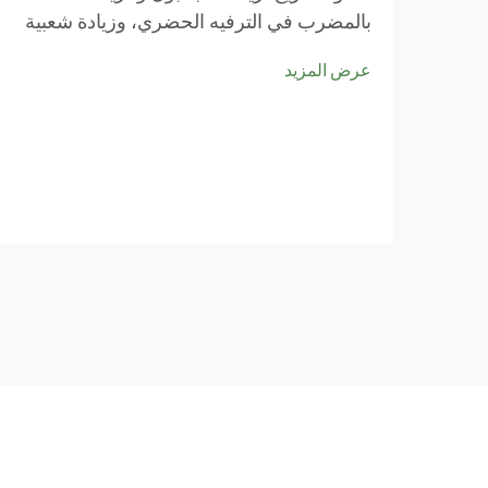
بالمضرب في الترفيه الحضري، وزيادة شعبية
البادبول ورياضات مشابهة مثل الباديل والبيكل
عرض المزيد
بول، يبدأ المزيد من مخططي المدن بوضع
ملاعب البادبول ضمن أولوياتهم، خاصةً مع
تصاعد اهتمام الناس بها...