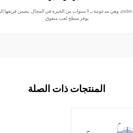
تتميز Luckinpadel بخبرة واسعة في بناء ملاعب الـ padel، وهي مدعومة بـ 9 سنوات 
يوفر سطح لعب متفوق.
المنتجات ذات الصلة