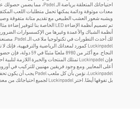
احتياجاتك المتعلقة برياضة 
تم تصميم أنظمة الإضاءة LED الخاص
لك أحدث ال
Luckinpadel كمورد لمعداتك الرياضية والترفيهي
النجاح. مع أكثر من 0
أعلى المعايير. ومع وجود فريقين مهنيين للتركيب في أو
Luckinpadel، نؤمن بأن
بل تفوقها أيضًا. اختر Luckinpadel لجميع احتياجاتك من معدات ملاعب الـ Padel واشعر بالفرق الذي يمكن أن تحدثه الجودة والابتكار.