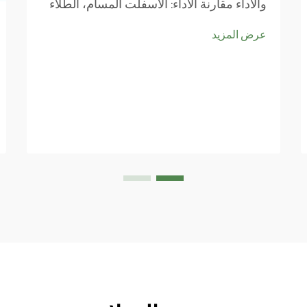
والأداء مقارنة الأداء: الأسفلت المسام، الطلاء
الأكريليك، والبلاط المكونات الطراز من مواد
عرض المزيد
السطح يجعل كل الفرق عند النظر في
مواصفات ملعب الباديل وكيفية اللعبة actua...