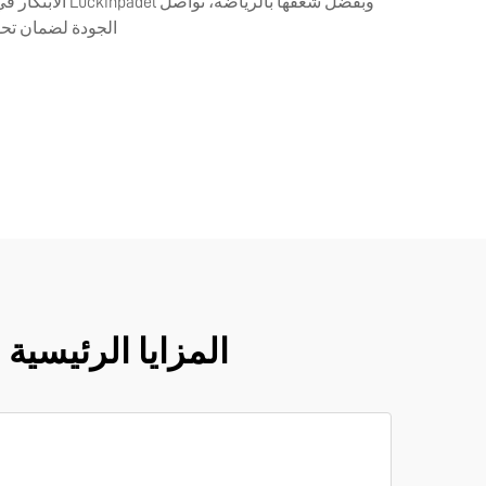
وبفضل شغفها ب
الجودة لضمان تحسين
المزايا الرئيسية لاختيار Luckinpadel كشركة تصن