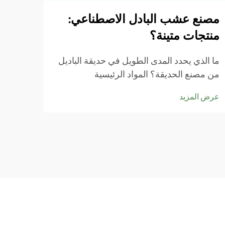
لرياضة
المعد
مصنع عشب البادل الاصطناعي:
عرض ا
اللعب
منتجات متينة؟
شبكة 
ما الذي يحدد المدى الطويل في حديقة الباديل
من مصنع الحديقة؟ المواد الرئيسية
والخصائص الهيكلية التي تضمن طول العمر ما
عرض المزيد
يجعل العشب الصلبة دائمة يبدأ بأعمال الألياف
الاصطناعية عالية الجودة مثل البولي إيثيلين
والبولي بروبيلين. هذه المواد...