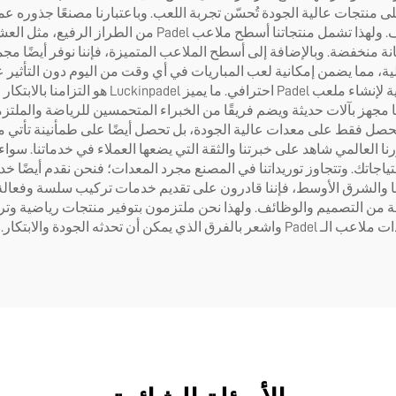
الـ Padel، مما يضمن حصولك على منتجات عالية الجودة تُحسّن تجربة اللعب. وباعتبارنا مص
معدات موثوقة ودائمة يمكنها تحمل متطلبات اللعب المكثف. وله
ة بنا لتوفير إضاءة مثالية، مما يضمن إمكانية لعب المباريات في أي وقت من اليوم دون
أنظمة الشباك والأعمدة وغيرها من الإكسسوارات ال
تطورات في تكنولوجيا ملاعب الـ Padel. مصنعنا مجهز بآلات حديثة ويضم فريقًا من الخبراء المتحمسين
ة، فإنك لا تحصل فقط على معدات عالية الجودة، بل تحصل أيضًا على طمأنينة 
898 ملعبًا مثبتًا في 59 دولة، فإن حضورنا العالمي شاهد على خبرتنا والثقة التي يضعها العم
روبا والشرق الأوسط، فإننا قادرون على تقديم خدمات تركيب سلسة وفع
 كل ملعب Padel يجب أن يكون تحفة من التصميم والوظائف. ولهذا نحن ملتزمون بتوفير منت