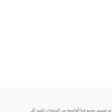
Luckinpadel، نفتخر بأننا مصنع رائد لتوريد المنتجات الرياضية والترفيهية، مع التركيز بشكل خاص على معدات ملاعب الـ Padel. تم تصميم مجموعتنا الواسعة من المنتجات لتلبية كل