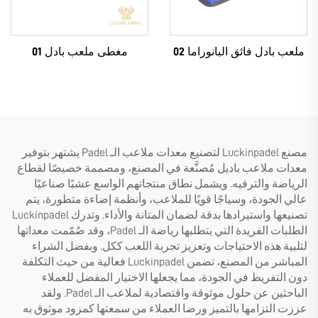
ملعب بادل فائق البانوراما 02
مغطى ملعب بادل 01
مصنع Luckinpadel لتصنيع معدات ملاعب الـ Padel يشتهر بتوفير
معدات ملاعب باديل مُصنَّعة في المصنع، ومصممة خصيصًا لقطاع
الرياضة والترفيه. ويشمل نطاق منتجاتهم الواسع عشبًا صناعيًا
عالي الجودة، وسياجًا قويًا للملاعب، وأنظمة إضاءة متطورة، يتم
تصنيعها واستيرادها بدقة لضمان المتانة والأداء. وتدرك Luckinpadel
الطلبات الفريدة التي يتطلبها رياضة الـ Padel، وقد صُمّمت معداتها
لتلبية هذه الاحتياجات وتعزيز تجربة اللعب ككل. وبفضل الشراء
المباشر من المصنع، تضمن Luckinpadel فعالية من حيث التكلفة
دون التفريط في الجودة، مما يجعلها الاختيار المفضل للعملاء
الباحثين عن حلول موثوقة واقتصادية لملاعب الـ Padel. ولقد
عززت التزامها بالتميز ورضا العملاء من سمعتها كمزود موثوق به