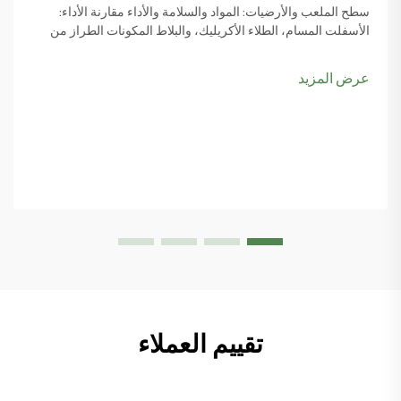
سطح الملعب والأرضيات: المواد والسلامة والأداء مقارنة الأداء:
الأسفلت المسام، الطلاء الأكريليك، والبلاط المكونات الطراز من
مواد السطح يجعل كل الفرق عند النظر في مواصفات ملعب الباديل
وكيفية اللعبة actua...
عرض المزيد
تقييم العملاء