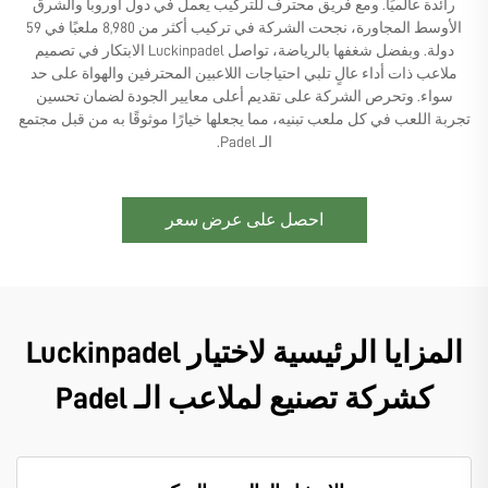
رائدة عالميًا. ومع فريق محترف للتركيب يعمل في دول أوروبا والشرق
الأوسط المجاورة، نجحت الشركة في تركيب أكثر من 8,980 ملعبًا في 59
دولة. وبفضل شغفها بالرياضة، تواصل Luckinpadel الابتكار في تصميم
ملاعب ذات أداء عالٍ تلبي احتياجات اللاعبين المحترفين والهواة على حد
سواء. وتحرص الشركة على تقديم أعلى معايير الجودة لضمان تحسين
تجربة اللعب في كل ملعب تبنيه، مما يجعلها خيارًا موثوقًا به من قبل مجتمع
الـ Padel.
احصل على عرض سعر
المزايا الرئيسية لاختيار Luckinpadel
كشركة تصنيع لملاعب الـ Padel