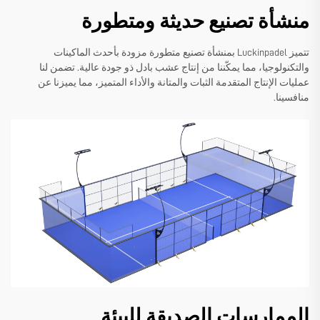
منشأة تصنيع حديثة ومتطورة
تتميز Luckinpadel بمنشأة تصنيع متطورة مزودة بأحدث الماكينات
والتكنولوجيا، مما يمكّننا من إنتاج عشب بادل ذو جودة عالية. تضمن لنا
عمليات الإنتاج المتقدمة الثبات والمتانة والأداء المتميز، مما يميزنا عن
منافسينا.
الممارسات الصديقة للبيئة