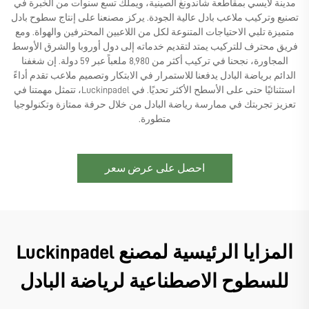
مدينة لايسي بمقاطعة شاندونغ الصينية، ويملك تسع سنوات من الخبرة في
تصنيع وتركيب ملاعب بادل عالية الجودة. يركز مصنعنا على إنتاج سطوح بادل
متميزة تلبي الاحتياجات المتنوعة لكل من اللاعبين المحترفين والهواة. ومع
فريق محترف للتركيب يمتد لتقديم خدماته إلى دول أوروبا والشرق الأوسط
المجاورة، نجحنا في تركيب أكثر من 8,980 ملعباً عبر 59 دولة. إن شغفنا
الدائم برياضة البادل يدفعنا للاستمرار في الابتكار وتصميم ملاعب تقدم أداءً
استثنائيًا حتى على الأسطح الأكثر تحديًا. في Luckinpadel، تتمثل مهمتنا في
تعزيز تجربتك في ممارسة رياضة البادل من خلال حرفة ممتازة وتكنولوجيا
متطورة.
احصل على عرض سعر
المزايا الرئيسية لمصنع Luckinpadel
للسطوح الاصطناعية لرياضة البادل