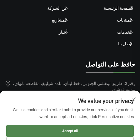
الصفحة الرئيسية
عن الشركة
المنتجات
المشاريع
الخدمات
أخبار
اتصل بنا
حافظ على التواصل
رقم 3، طريق لينغشي الجنوبي، خط لينآن، بلدة شيلينغ، مقاطعة نانهاي،
مدينة فوشان
+86-15913101899
We value your privacy
We use cookies and similar tools to provide our services. If you don't
[email protected]
want to accept all cookies, click Personalize cookies.
Accept all
حقوق النشر © 2025 بواسطة QINGDAO LUCKIN SPORTS FACTILITIES