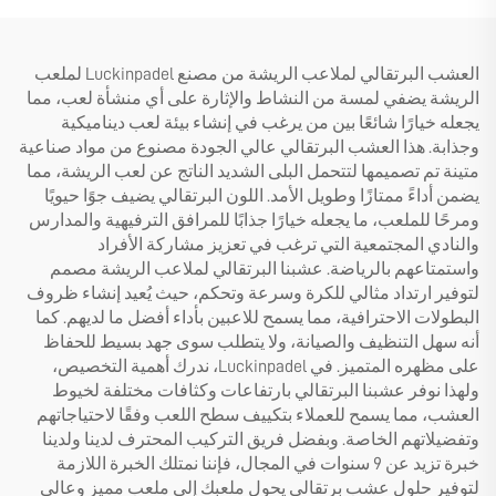
العشب البرتقالي لملاعب الريشة من مصنع Luckinpadel لملعب
الريشة يضفي لمسة من النشاط والإثارة على أي منشأة لعب، مما
يجعله خيارًا شائعًا بين من يرغب في إنشاء بيئة لعب ديناميكية
وجذابة. هذا العشب البرتقالي عالي الجودة مصنوع من مواد صناعية
متينة تم تصميمها لتتحمل البلى الشديد الناتج عن لعب الريشة، مما
يضمن أداءً ممتازًا وطويل الأمد. اللون البرتقالي يضيف جوًا حيويًا
ومرحًا للملعب، ما يجعله خيارًا جذابًا للمرافق الترفيهية والمدارس
والنادي المجتمعية التي ترغب في تعزيز مشاركة الأفراد
واستمتاعهم بالرياضة. عشبنا البرتقالي لملاعب الريشة مصمم
لتوفير ارتداد مثالي للكرة وسرعة وتحكم، حيث يُعيد إنشاء ظروف
البطولات الاحترافية، مما يسمح للاعبين بأداء أفضل ما لديهم. كما
أنه سهل التنظيف والصيانة، ولا يتطلب سوى جهد بسيط للحفاظ
على مظهره المتميز. في Luckinpadel، ندرك أهمية التخصيص،
ولهذا نوفر عشبنا البرتقالي بارتفاعات وكثافات مختلفة لخيوط
العشب، مما يسمح للعملاء بتكييف سطح اللعب وفقًا لاحتياجاتهم
وتفضيلاتهم الخاصة. وبفضل فريق التركيب المحترف لدينا ولدينا
خبرة تزيد عن 9 سنوات في المجال، فإننا نمتلك الخبرة اللازمة
لتوفير حلول عشب برتقالي يحول ملعبك إلى ملعب مميز وعالي