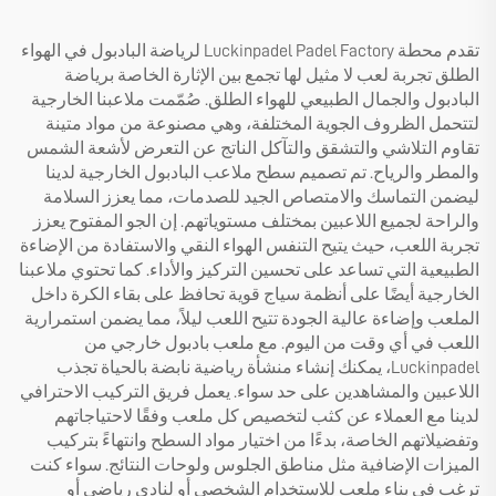
تقدم محطة Luckinpadel Padel Factory لرياضة البادبول في الهواء
الطلق تجربة لعب لا مثيل لها تجمع بين الإثارة الخاصة برياضة
البادبول والجمال الطبيعي للهواء الطلق. صُمّمت ملاعبنا الخارجية
لتتحمل الظروف الجوية المختلفة، وهي مصنوعة من مواد متينة
تقاوم التلاشي والتشقق والتآكل الناتج عن التعرض لأشعة الشمس
والمطر والرياح. تم تصميم سطح ملاعب البادبول الخارجية لدينا
ليضمن التماسك والامتصاص الجيد للصدمات، مما يعزز السلامة
والراحة لجميع اللاعبين بمختلف مستوياتهم. إن الجو المفتوح يعزز
تجربة اللعب، حيث يتيح التنفس الهواء النقي والاستفادة من الإضاءة
الطبيعية التي تساعد على تحسين التركيز والأداء. كما تحتوي ملاعبنا
الخارجية أيضًا على أنظمة سياج قوية تحافظ على بقاء الكرة داخل
الملعب وإضاءة عالية الجودة تتيح اللعب ليلاً، مما يضمن استمرارية
اللعب في أي وقت من اليوم. مع ملعب بادبول خارجي من
Luckinpadel، يمكنك إنشاء منشأة رياضية نابضة بالحياة تجذب
اللاعبين والمشاهدين على حد سواء. يعمل فريق التركيب الاحترافي
لدينا مع العملاء عن كثب لتخصيص كل ملعب وفقًا لاحتياجاتهم
وتفضيلاتهم الخاصة، بدءًا من اختيار مواد السطح وانتهاءً بتركيب
الميزات الإضافية مثل مناطق الجلوس ولوحات النتائج. سواء كنت
ترغب في بناء ملعب للاستخدام الشخصي أو لنادي رياضي أو