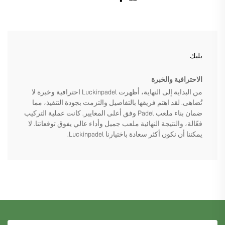
بليك
الاحترافية والخبرة
من البداية إلى النهاية، أظهرت Luckinpadel احترافية وخبرة لا
تُضاهى. لقد اهتم فريقها بالتفاصيل والتزمت بجودة التنفيذ، مما
ضمان بناء ملعب Padel وفق أعلى المعايير. كانت عملية التركيب
فعّالة، والنتيجة النهائية ملعب جميل وأداء عالي يفوق توقعاتنا. لا
يمكننا أن نكون أكثر سعادة باختيارنا Luckinpadel.