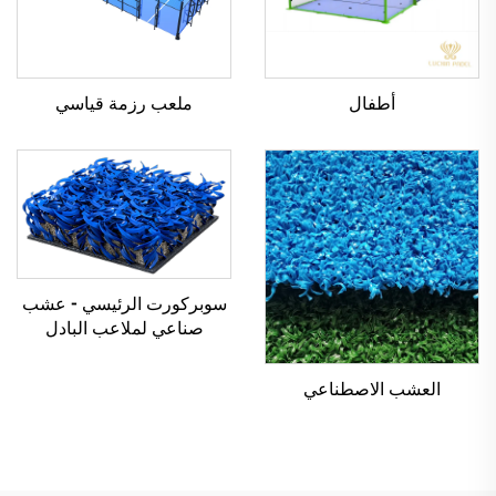
أطفال
ملعب رزمة قياسي
سوبركورت الرئيسي - عشب
صناعي لملاعب البادل
العشب الاصطناعي