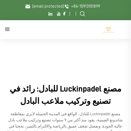
[email protected]
+86-15913101899
مصنع Luckinpadel للبادل: رائد في
تصنيع وتركيب ملاعب البادل
مصنع Luckinpadel للبادل، الواقع في المدينة الجميلة لايزي بمقاطعة
شاندونغ الصينية، يقود منذ أكثر من 9 سنوات تصنيع وتركيب ملاعب بادل
عالية الجودة. وبفضل شغف عميق بالرياضة والالتزام بالتميز، نجحنا في