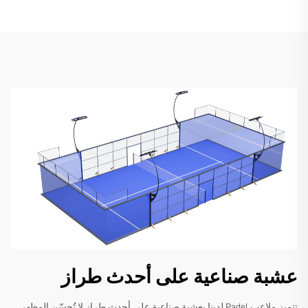
عشبة صناعية على أحدث طراز
تتميز ملاعب Padel لدينا بعشبة صناعية على أحدث طراز لا تُحسّن المظهر