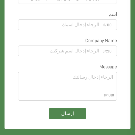
اسم
0/100
Company Name
0/200
Message
0/1000
إرسال