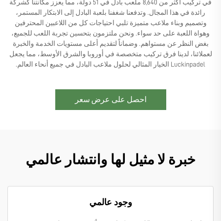
في تركيب أكثر من 8,640 ملعب بادل في 51 دولة، مما يعزز مكانتنا كشركة
رائدة في هذا المجال. وتدفعنا شغفنا بلعبة البادل إلى الابتكار المستمر،
وتصميم وبناء ملاعب متميزة تلبي احتياجات كل من اللاعبين المحترفين
وهواة اللعبة على حد سواء. ونحن ملتزمون بتحسين تجربة اللعب للجميع،
بغض النظر عن مستواهم. وضماناً لتقديم أعلى مستويات الخدمة والخبرة
لعملائنا، لدينا فرق تركيب متخصصة في أوروبا والشرق الأوسط، مما يجعل
Luckinpadel الخيار المثالي لحلول ملاعب البادل في جميع أنحاء العالم.
احصل على عرض سعر
خبرة لا مثيل لها وانتشار عالمي
وجود عالمي