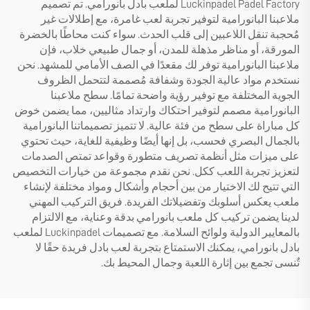
Luckinpadel Padel Factory لملعب بادل بانورامي. تم تصميم
ملاعبنا البانورامية لتوفير تجربة لعب غامرة، مع إطلالات غير
مُحجبة تنقل اللاعبين إلى قلب الحدث. سواء كنت محاطًا بالخضرة
المورقة، أو مناظر مذهلة للمدن، أو جمال طبيعي خلاب، فإن
ملاعبنا البانورامية توفر لك مقعدًا في الصف الأمامي للمشهد. نحن
نستخدم مواد عالية الجودة وشفافة مُصممة لتتحمل الظروف
الجوية المختلفة مع توفير رؤية واضحة تمامًا. سطح ملاعبنا
البانورامية مصمم لتوفير احتكاك وارتداد مثاليين، مما يضمن خوض
كل مباراة على سطح من فئة عالية. لا تتميز تصميماتنا البانورامية
بالجمال البصري فحسب، بل إنها أيضًا وظيفية للغاية، حيث تحتوي
على ميزات مثل أنظمة تصريف متطورة وقواعد تمتص الصدمات
لتعزيز تجربة اللعب ككل. نحن نقدم مجموعة من خيارات التخصيص
التي تتيح لك الاختيار من بين أحجام وأشكال ومواد مختلفة لإنشاء
ملعب يعكس أسلوبك وتفضيلاتك الفريدة. فريق التركيب المهني
لدينا يضمن تركيب كل ملعب بانورامي بدقة وعناية، مع الالتزام
بالمعايير الدولية ولوائح السلامة. مع تصميمات Luckinpadel لملعب
بادل بانورامي، يمكنك الاستمتاع بتجربة لعب بادل فريدة حقًا لا
تُنسى تجمع بين إثارة اللعبة وجمال المحيط بك.