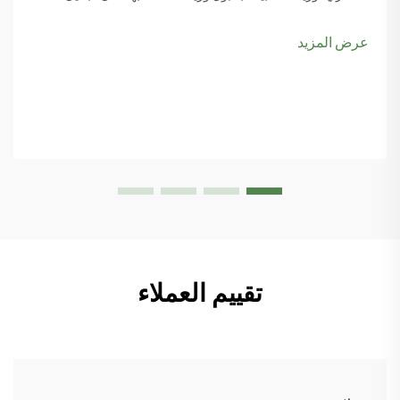
والبيكل بول، يبدأ المزيد من مخططي المدن بوضع ملاعب البادبول
ضمن أولوياتهم، خاصةً مع تصاعد اهتمام الناس بها...
عرض المزيد
تقييم العملاء