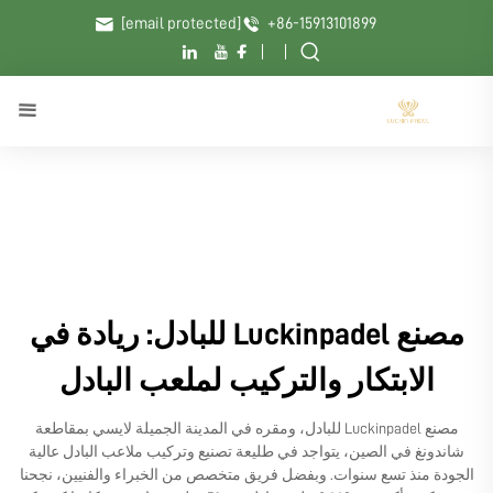
[email protected]
+86-15913101899
مصنع Luckinpadel للبادل: ريادة في
الابتكار والتركيب لملعب البادل
مصنع Luckinpadel للبادل، ومقره في المدينة الجميلة لايسي بمقاطعة
شاندونغ في الصين، يتواجد في طليعة تصنيع وتركيب ملاعب البادل عالية
الجودة منذ تسع سنوات. وبفضل فريق متخصص من الخبراء والفنيين، نجحنا