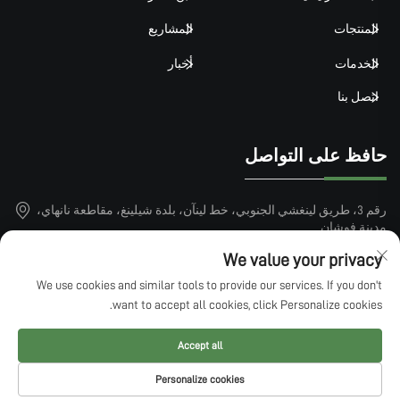
المنتجات
المشاريع
الخدمات
أخبار
اتصل بنا
حافظ على التواصل
رقم 3، طريق لينغشي الجنوبي، خط لينآن، بلدة شيلينغ، مقاطعة نانهاي،
مدينة فوشان
+86-15913101899
We value your privacy
We use cookies and similar tools to provide our services. If you don't
[email protected]
want to accept all cookies, click Personalize cookies.
Accept all
حقوق النشر © 2025 بواسطة QINGDAO LUCKIN SPORTS FACTILITIES
Personalize cookies
CO.,LTD —
سياسة الخصوصية