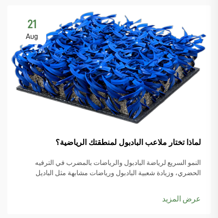
21
Aug
لماذا تختار ملاعب البادبول لمنطقتك الرياضية؟
النمو السريع لرياضة البادبول والرياضات بالمضرب في الترفيه
الحضري، وزيادة شعبية البادبول ورياضات مشابهة مثل الباديل
والبيكل بول، يبدأ المزيد من مخططي المدن بوضع ملاعب البادبول
ضمن أولوياتهم، خاصةً مع تصاعد اهتمام الناس بها...
عرض المزيد