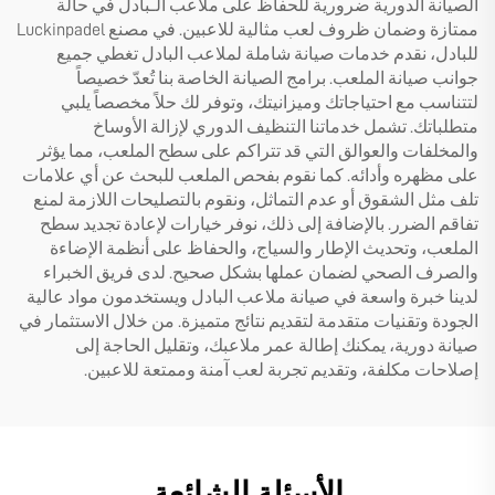
الصيانة الدورية ضرورية للحفاظ على ملاعب الـبادل في حالة
ممتازة وضمان ظروف لعب مثالية للاعبين. في مصنع Luckinpadel
للبادل، نقدم خدمات صيانة شاملة لملاعب البادل تغطي جميع
جوانب صيانة الملعب. برامج الصيانة الخاصة بنا تُعدّ خصيصاً
لتتناسب مع احتياجاتك وميزانيتك، وتوفر لك حلاً مخصصاً يلبي
متطلباتك. تشمل خدماتنا التنظيف الدوري لإزالة الأوساخ
والمخلفات والعوالق التي قد تتراكم على سطح الملعب، مما يؤثر
على مظهره وأدائه. كما نقوم بفحص الملعب للبحث عن أي علامات
تلف مثل الشقوق أو عدم التماثل، ونقوم بالتصليحات اللازمة لمنع
تفاقم الضرر. بالإضافة إلى ذلك، نوفر خيارات لإعادة تجديد سطح
الملعب، وتحديث الإطار والسياج، والحفاظ على أنظمة الإضاءة
والصرف الصحي لضمان عملها بشكل صحيح. لدى فريق الخبراء
لدينا خبرة واسعة في صيانة ملاعب البادل ويستخدمون مواد عالية
الجودة وتقنيات متقدمة لتقديم نتائج متميزة. من خلال الاستثمار في
صيانة دورية، يمكنك إطالة عمر ملاعبك، وتقليل الحاجة إلى
إصلاحات مكلفة، وتقديم تجربة لعب آمنة وممتعة للاعبين.
الأسئلة الشائعة