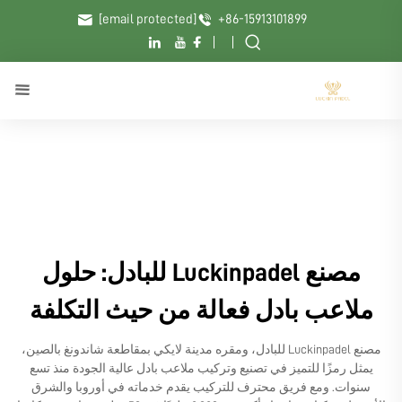
[email protected]
+86-15913101899
مصنع Luckinpadel للبادل: حلول
ملاعب بادل فعالة من حيث التكلفة
مصنع Luckinpadel للبادل، ومقره مدينة لايكي بمقاطعة شاندونغ بالصين،
يمثل رمزًا للتميز في تصنيع وتركيب ملاعب بادل عالية الجودة منذ تسع
سنوات. ومع فريق محترف للتركيب يقدم خدماته في أوروبا والشرق