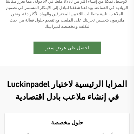
الأوسط، تمكنا من إنشاء أكثر من 8,980 ملعبًا في 59 دولة، مما يعزز مكانتنا
الريادية في الصناعة. ويدفعنا شغفنا للبادل إلى الابتكار المستمر في تصميم
الملاعب لتلبية متطلبات اللاعبين المحترفين والهواة الأكثر دقة. ونحن
ملتزمون بتحسين تجربتك على الملعب مع تقديم حلول فعالة من حيث
التكلفة ومخصصة لميزانيتك.
احصل على عرض سعر
المزايا الرئيسية لاختيار Luckinpadel
في إنشاء ملاعب بادل اقتصادية
حلول مخصصة