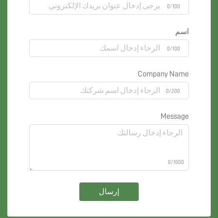
0/100
اسم
0/100
Company Name
0/200
Message
0/1000
إرسال