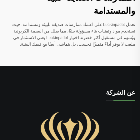
والمستدامة
تعمل Luckinpadel على اعتماد ممارسات صديقة للبيئة ومستدامة. حيث
تستخدم مواد وتقنيات بناء مسؤولة بيئيًا، مما يقلل من البصمة الكربونية
ويُسهم في مستقبل أكثر خضرة. اختيار Luckinpadel يعني الاستثمار في
ملعب لا يوفر أداءً متميزًا فحسب، بل يتماشى أيضًا مع قيمك البيئية.
عن الشركة