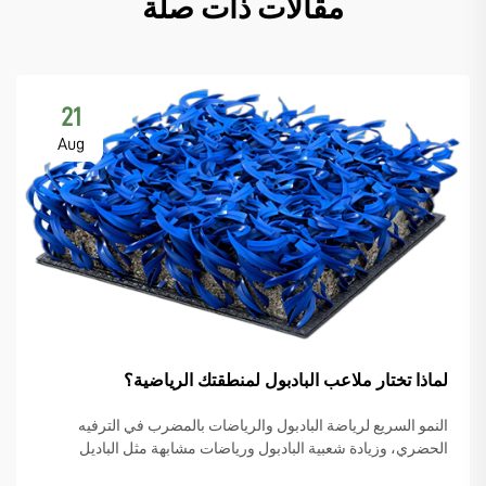
مقالات ذات صلة
21
Aug
لماذا تختار ملاعب البادبول لمنطقتك الرياضية؟
النمو السريع لرياضة البادبول والرياضات بالمضرب في الترفيه
الحضري، وزيادة شعبية البادبول ورياضات مشابهة مثل الباديل
والبيكل بول، يبدأ المزيد من مخططي المدن بوضع ملاعب البادبول