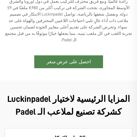
رائدة عالميًا. ومع فريق محترف للتركيب يعمل في دول أوروبا والشرق
الأوسط المجاورة، نجحت الشركة في تركيب أكثر من 8,980 ملعبًا في 59
دولة. وبفضل شغفها بالرياضة، تواصل Luckinpadel الابتكار في تصميم
ملاعب ذات أداء عالٍ تلبي احتياجات اللاعبين المحترفين والهواة على حد
سواء. وتحرص الشركة على تقديم أعلى معايير الجودة لضمان تحسين
تجربة اللعب في كل ملعب تبنيه، مما يجعلها خيارًا موثوقًا به من قبل مجتمع
الـ Padel.
احصل على عرض سعر
المزايا الرئيسية لاختيار Luckinpadel
كشركة تصنيع لملاعب الـ Padel