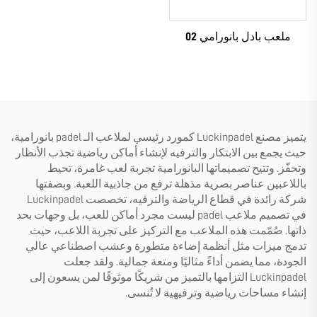
ملعب بادل بانورامي 02
يتميز مصنع Luckinpadel كمورد رئيسي لملاعب الـ padel بانورامية،
حيث يجمع بين الابتكار والترفيه لإنشاء أماكن رياضية تجذب الأنظار
وتحفّز. وتتيح تصميماتها البانورامية تجربة لعب غامرة، تحيط
باللاعبين عناصر بصرية مذهلة ترفع من جاذبية اللعبة. وبصفتها
شركة رائدة في قطاع الرياضة والترفيه، تخصصت Luckinpadel
في تصميم ملاعب padel ليست مجرد أماكن للعب، بل وجهات بحد
ذاتها. صُمّمت هذه الملاعب مع التركيز على تجربة اللاعب، حيث
تدمج ميزات مثل أنظمة إضاءة متطورة وعشب اصطناعي عالي
الجودة، مما يضمن أداءً مثاليًا ومتعة جمالية. ولقد جعلت
Luckinpadel التزامها بالتميز من شريكًا موثوقًا لمن يسعون إلى
إنشاء مساحات رياضية وترفيهية لا تُنسى.