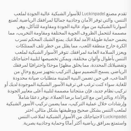
تقدم مصنع Luckinpadel للأسوار الشبكية عالية الجودة لملعب
التنس، والتي توفر الأمان وجاذبية جماليًا لمرافقك الرياضية. تُصنع
أسوارنا الشبكية من مواد عالية الجودة ومقاومة للتآكل، وهي
مصممة لتتحمل الظروف الجوية المختلفة ومقاومة التخريب، مما
يضمن حماية طويلة الأمد لملاعبك. يمنع الشبك المحكم تسرب
الكرة خارج منطقة اللعب، مما يقلل من خطر تلف الممتلكات
ويعزز السلامة العامة لمرافقك. تتوفر الأسوار الشبكية لملعب
التنس بأطوال وألوان مختلفة، ويمكن تخصيصها لتلبية احتياجاتك
وتفضيلاتك المحددة، مما يخلق مظهرًا موحدًا واحترافيًا لمرفقك
الرياضي. يسمح التصميم سهل التركيب بتجهيز سريع وخالٍ من
المتاعب، في حين تضمن البنية المتينة متطلبات صيانة محدودة
للغاية. سواء كنت ترغب في ترقية الأسور الشبكية الموجودة لديك أو
تركيب نظام جديد، فإن منتجاتنا مصممة لتلبية أعلى معايير الجودة
والأداء. وبالتزامن مع التزامنا برضا العملاء، نوفر دعمًا شاملاً
وإرشادات خلال عملية التركيب، مما يضمن تركيب الأسور الشبكية
لملعب التنس بشكل صحيح ووظيفتها بشكل مثالي. اختر
Luckinpadel لاحتياجاتك من الأسوار الشبكية لملاعب التنس
واستمتع بمرافق رياضية أكثر أمانًا وحماية وجاذبية بصرية.