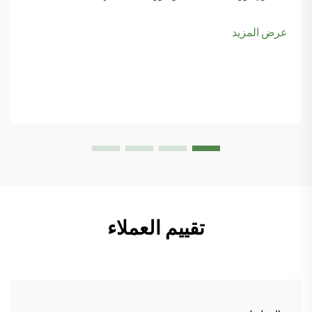
والبيكل بول، يبدأ المزيد من مخططي المدن بوضع ملاعب البادبول
ضمن أولوياتهم، خاصةً مع تصاعد اهتمام الناس بها...
عرض المزيد
تقييم العملاء