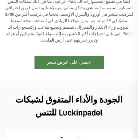
أيضًا في تصنيع إكسسوارات الـ Padel الراقية، بما في ذلك شبكات التنس
الممتازة المصممة لتتماشى بشكل مثالي مع ملاعبنا. وبفضل فريق احترافي
للتركيب ينتشر في أوروبا والشرق الأوسط، نجحنا في تركيب أكثر من 8,980
ملعبًا في 59 دولة، مما يعزز موقعنا الريادي في الصناعة. تدفعنا سعينا
الدؤوب وراء الابتكار والتميز إلى تصميم وتصنيع ملاعب وإكسسوارات الـ
Padel التي تلبي احتياجات أكثر اللاعبين تطلبًا، سواء كانوا محترفين أو هواة،
وتعزز تجربتهم على أرض الملعب.
احصل على عرض سعر
الجودة والأداء المتفوق لشبكات
Luckinpadel للتنس