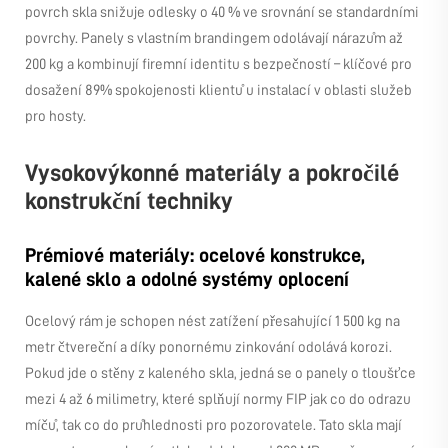
povrch skla snižuje odlesky o 40 % ve srovnání se standardními
povrchy. Panely s vlastním brandingem odolávají nárazům až
200 kg a kombinují firemní identitu s bezpečností – klíčové pro
dosažení 89% spokojenosti klientů u instalací v oblasti služeb
pro hosty.
Vysokovýkonné materiály a pokročilé
konstrukční techniky
Prémiové materiály: ocelové konstrukce,
kalené sklo a odolné systémy oplocení
Ocelový rám je schopen nést zatížení přesahující 1 500 kg na
metr čtvereční a díky ponornému zinkování odolává korozi.
Pokud jde o stěny z kaleného skla, jedná se o panely o tloušťce
mezi 4 až 6 milimetry, které splňují normy FIP jak co do odrazu
míčů, tak co do průhlednosti pro pozorovatele. Tato skla mají