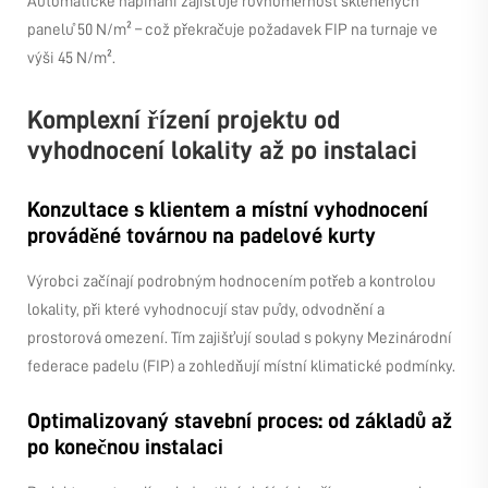
Automatické napínání zajišťuje rovnoměrnost skleněných
panelů 50 N/m² – což překračuje požadavek FIP na turnaje ve
výši 45 N/m².
Komplexní řízení projektu od
vyhodnocení lokality až po instalaci
Konzultace s klientem a místní vyhodnocení
prováděné továrnou na padelové kurty
Výrobci začínají podrobným hodnocením potřeb a kontrolou
lokality, při které vyhodnocují stav půdy, odvodnění a
prostorová omezení. Tím zajišťují soulad s pokyny Mezinárodní
federace padelu (FIP) a zohledňují místní klimatické podmínky.
Optimalizovaný stavební proces: od základů až
po konečnou instalaci