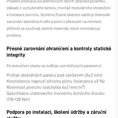
Projekty postupují po jednotlivých fázích: příprava pozemku,
základy z vyztuženého betonu, montáž modulárního ohraničení
a instalace povrchu. Systémy řízené laserem zajišťují dokonalé
zarovnání skleněných stěn a plotů s přesností na milimetr,
přičemž se používají odolné materiály, které minimalizují
prodlevy.
Přesné zarovnání ohraničení a kontroly statické
integrity
Po dokončení stavby se ověřuje osm klíčových parametrů:
Průhyb skleněných panelů pod zatížením (δ±3 mm)
Konzistence napnutí síťoviny plotu (tolerance ±5 %)
Rovinnost povrchu (odchylka δ±2 mm/m²)
Specifikace utahovacího momentu kotvícího šroubu
(110–130 Nm)
Podpora po instalaci, školení údržby a záruční