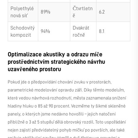
Polyethylé
Čtvrtletn
89%
6.2
nová síť
ě
Schodovitý
Dvakrát
94%
8.1
kompozit
ročně
Optimalizace akustiky a odrazu míče
prostřednictvím strategického návrhu
uzavřeného prostoru
Pokud jde o předpovídání chování zvuku v prostorách,
parametrické modelování opravdu září. Díky těmto modelům,
které vedou návrhová rozhodnutí, města zaznamenala snížení
hladiny hluku o 85 až 90 procent. Vezměme ty šikmé skleněné
panely, o kterých jsme nedávno hovořili – jejich natočení
přibližně o 3 až 5 stupňů dělá obrovský rozdíl. Toto uspořádání
nejen zajistí předvídatelný pohyb míčků po površích, ale také