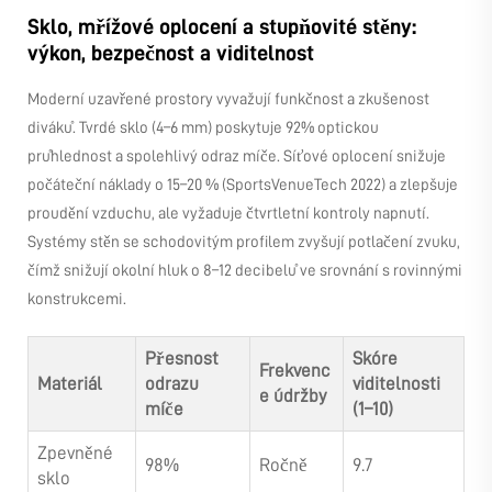
Sklo, mřížové oplocení a stupňovité stěny:
výkon, bezpečnost a viditelnost
Moderní uzavřené prostory vyvažují funkčnost a zkušenost
diváků. Tvrdé sklo (4–6 mm) poskytuje 92% optickou
průhlednost a spolehlivý odraz míče. Síťové oplocení snižuje
počáteční náklady o 15–20 % (SportsVenueTech 2022) a zlepšuje
proudění vzduchu, ale vyžaduje čtvrtletní kontroly napnutí.
Systémy stěn se schodovitým profilem zvyšují potlačení zvuku,
čímž snižují okolní hluk o 8–12 decibelů ve srovnání s rovinnými
konstrukcemi.
Přesnost
Skóre
Frekvenc
Materiál
odrazu
viditelnosti
e údržby
míče
(1–10)
Zpevněné
98%
Ročně
9.7
sklo