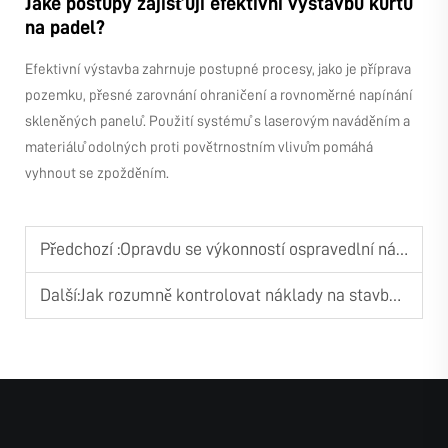
Jaké postupy zajišťují efektivní výstavbu kurtů
na padel?
Efektivní výstavba zahrnuje postupné procesy, jako je příprava
pozemku, přesné zarovnání ohraničení a rovnoměrné napínání
skleněných panelů. Použití systémů s laserovým naváděním a
materiálů odolných proti povětrnostním vlivům pomáhá
vyhnout se zpožděním.
Předchozí :
Opravdu se výkonností ospravedlní náklady na stavbu padelového hřiště?
Další:
Jak rozumně kontrolovat náklady na stavbu padelového hřiště?