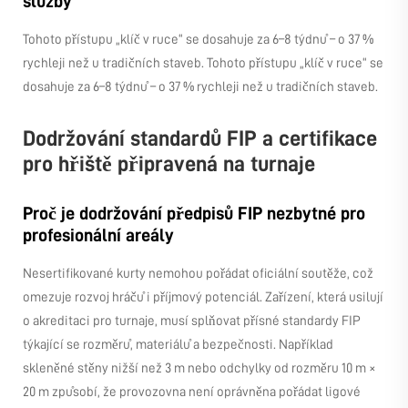
služby
Tohoto přístupu „klíč v ruce“ se dosahuje za 6–8 týdnů – o 37 %
rychleji než u tradičních staveb. Tohoto přístupu „klíč v ruce“ se
dosahuje za 6–8 týdnů – o 37 % rychleji než u tradičních staveb.
Dodržování standardů FIP a certifikace
pro hřiště připravená na turnaje
Proč je dodržování předpisů FIP nezbytné pro
profesionální areály
Nesertifikované kurty nemohou pořádat oficiální soutěže, což
omezuje rozvoj hráčů i příjmový potenciál. Zařízení, která usilují
o akreditaci pro turnaje, musí splňovat přísné standardy FIP
týkající se rozměrů, materiálů a bezpečnosti. Například
skleněné stěny nižší než 3 m nebo odchylky od rozměru 10 m ×
20 m způsobí, že provozovna není oprávněna pořádat ligové