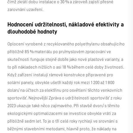
čímž zkrátí dobu instalace o 30 % a zároveň zajistí přesné
zarovnání uzavření.
Hodnocení udržitelnosti, nákladové efektivity a
dlouhodobé hodnoty
Oplocení vyrobené z recyklovaného polyethylenu obsahujícího
přibližně 85 % materiálu po průmyslovém zpracování ve
skutečnosti funguje stejně dobře jako nové plastové varianty, a
to při nákladech nižších o asi 18 % během celé doby životnosti.
Když zařízení instalují rámové konstrukce připravené pro
solární panely, obvykle ušetří každý rok mezi 1 200 až 1 800
dolarů na účtech za elektřinu pro osvětlení těchto venkovních
sportovišť. Nejnovější Zpráva o udržitelnosti sportovišť z roku
2023 ukazuje také něco zajímavého. Při stavbě dvorů s těmito
ekologickými optimalizacemi se investice obvykle vrátí za
přibližně sedm let. To je o tři celé roky rychleji ve srovnání s
běžnými stavebními metodami, hlavně proto, že náklady na