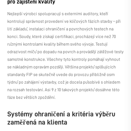
pro zajištění kvality
Nejlepší výrobci spolupracují s externími auditory, kteří
kontrolují správnost provedení ve klíčových fázích stavby – při
lití základů, instalaci ohraničení a povrchových testech na
konci. Soudy, které získají certifikaci, procházejí více než 70
různými kontrolami kvality během svého vývoje. Testují
odrazivost míčů po dopadu na povrch a provádějí zátěžové testy
samotné konstrukce. Všechny tyto kontroly pomáhají vyhnout
se nákladným opravám později. Většina projektů splňujících
standardy FIP se skutečně uvede do provozu přibližně osm
týdnů po zahájení výstavby, což je docela působivé s ohledem
na rozsah testování. Asi 9 z 10 takových projektů dosáhne této
fáze bez větších zpoždění.
Systémy ohraničení a kritéria výběru
zaměřená na klienta