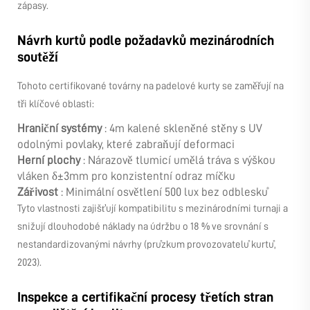
zápasy.
Návrh kurtů podle požadavků mezinárodních
soutěží
Tohoto certifikované továrny na padelové kurty se zaměřují na
tři klíčové oblasti:
Hraniční systémy
: 4m kalené skleněné stěny s UV
odolnými povlaky, které zabraňují deformaci
Herní plochy
: Nárazově tlumicí umělá tráva s výškou
vláken δ±3mm pro konzistentní odraz míčku
Zářivost
: Minimální osvětlení 500 lux bez odblesků
Tyto vlastnosti zajišťují kompatibilitu s mezinárodními turnaji a
snižují dlouhodobé náklady na údržbu o 18 % ve srovnání s
nestandardizovanými návrhy (průzkum provozovatelů kurtů,
2023).
Inspekce a certifikační procesy třetích stran