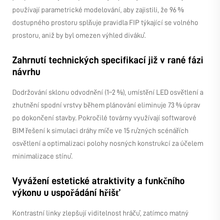
používají parametrické modelování, aby zajistili, že 96 %
dostupného prostoru splňuje pravidla FIP týkající se volného
prostoru, aniž by byl omezen výhled diváků.
Zahrnutí technických specifikací již v rané fázi
návrhu
Dodržování sklonu odvodnění (1–2 %), umístění LED osvětlení a
zhutnění spodní vrstvy během plánování eliminuje 73 % úprav
po dokončení stavby. Pokročilé továrny využívají softwarové
BIM řešení k simulaci dráhy míče ve 15 různých scénářích
osvětlení a optimalizaci polohy nosných konstrukcí za účelem
minimalizace stínů.
Vyvážení estetické atraktivity a funkčního
výkonu u uspořádání hřišť
Kontrastní linky zlepšují viditelnost hráčů, zatímco matný