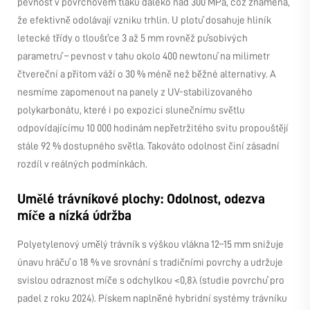
pevnost v povrchovém tlaku daleko nad 300 MPa, což znamená,
že efektivně odolávají vzniku trhlin. U plotů dosahuje hliník
letecké třídy o tloušťce 3 až 5 mm rovněž působivých
parametrů – pevnost v tahu okolo 400 newtonů na milimetr
čtvereční a přitom váží o 30 % méně než běžné alternativy. A
nesmíme zapomenout na panely z UV-stabilizovaného
polykarbonátu, které i po expozici slunečnímu světlu
odpovídajícímu 10 000 hodinám nepřetržitého svitu propouštějí
stále 92 % dostupného světla. Takováto odolnost činí zásadní
rozdíl v reálných podmínkách.
Umělé trávníkové plochy: Odolnost, odezva
míče a nízká údržba
Polyetylenový umělý trávník s výškou vlákna 12–15 mm snižuje
únavu hráčů o 18 % ve srovnání s tradičními povrchy a udržuje
svislou odraznost míče s odchylkou <0,8λ (studie povrchů pro
padel z roku 2024). Pískem naplněné hybridní systémy trávníku