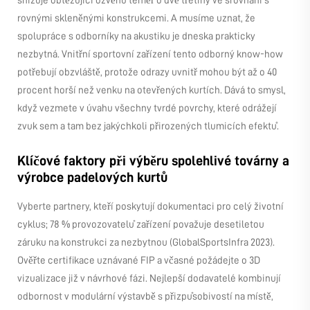
snižuje obtěžující ozvěnu téměř o dvě třetiny ve srovnání s
rovnými skleněnými konstrukcemi. A musíme uznat, že
spolupráce s odborníky na akustiku je dneska prakticky
nezbytná. Vnitřní sportovní zařízení tento odborný know-how
potřebují obzvláště, protože odrazy uvnitř mohou být až o 40
procent horší než venku na otevřených kurtích. Dává to smysl,
když vezmete v úvahu všechny tvrdé povrchy, které odrážejí
zvuk sem a tam bez jakýchkoli přirozených tlumicích efektů.
Klíčové faktory při výběru spolehlivé továrny a
výrobce padelových kurtů
Vyberte partnery, kteří poskytují dokumentaci pro celý životní
cyklus; 78 % provozovatelů zařízení považuje desetiletou
záruku na konstrukci za nezbytnou (GlobalSportsInfra 2023).
Ověřte certifikace uznávané FIP a včasné požádejte o 3D
vizualizace již v návrhové fázi. Nejlepší dodavatelé kombinují
odbornost v modulární výstavbě s přizpůsobivostí na místě,