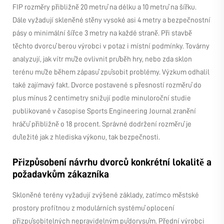
FIP rozměry přibližně 20 metrů na délku a 10 metrů na šířku.
Dále vyžadují skleněné stěny vysoké asi 4 metry a bezpečnostní
pásy o minimální šířce 3 metry na každé straně. Při stavbě
těchto dvorců berou výrobci v potaz i místní podmínky. Továrny
analyzují, jak vítr může ovlivnit průběh hry, nebo zda sklon
terénu může během zápasů způsobit problémy. Výzkum odhalil
také zajímavý fakt. Dvorce postavené s přesností rozměrů do
plus mínus 2 centimetry snižují podle minuloroční studie
publikované v časopise Sports Engineering Journal zranění
hráčů přibližně o 18 procent. Správné dodržení rozměrů je
důležité jak z hlediska výkonu, tak bezpečnosti.
Přizpůsobení návrhu dvorců konkrétní lokalitě a
požadavkům zákazníka
Skloněné terény vyžadují zvýšené základy, zatímco městské
prostory profítnou z modulárních systémů oplocení
přizpůsobitelných nepravidelným půdorysům. Přední výrobci