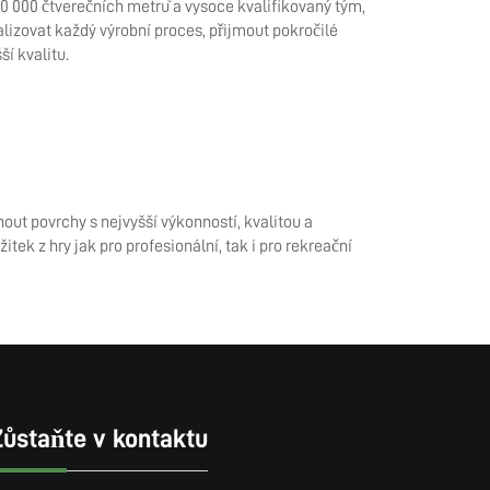
0 000 čtverečních metrů a vysoce kvalifikovaný tým,
izovat každý výrobní proces, přijmout pokročilé
ší kvalitu.
ut povrchy s nejvyšší výkonností, kvalitou a
žitek z hry jak pro profesionální, tak i pro rekreační
Zůstaňte v kontaktu