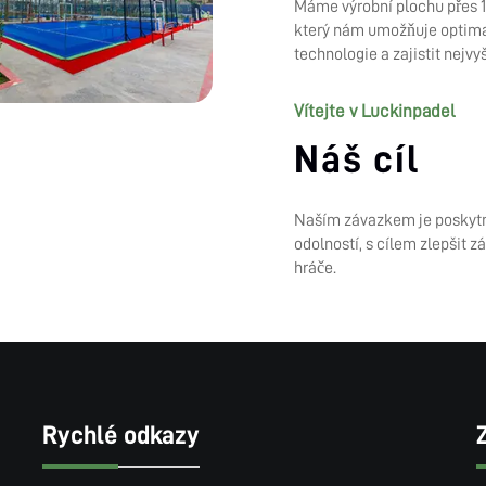
Máme výrobní plochu přes 1
který nám umožňuje optimal
technologie a zajistit nejvyš
Vítejte v Luckinpadel
Náš cíl
Naším závazkem je poskytno
odolností, s cílem zlepšit zá
hráče.
Rychlé odkazy