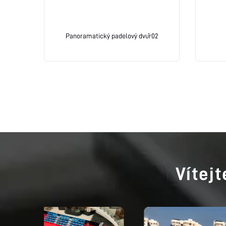
Panoramatický padelový dvůr02
Vítej