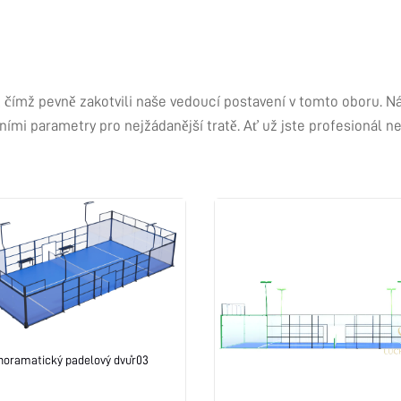
, čímž pevně zakotvili naše vedoucí postavení v tomto oboru. N
ními parametry pro nejžádanější tratě. Ať už jste profesionál ne
noramatický padelový dvůr03