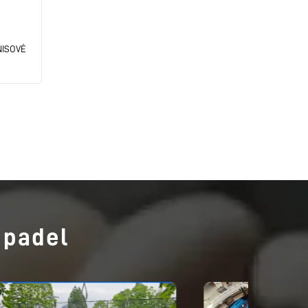
NISOVÉ
 padel