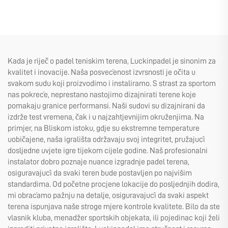
Kada je riječ o padel teniskim terena, Luckinpadel je sinonim za
kvalitet i inovacije. Naša posvećenost izvrsnosti je očita u
svakom sudu koji proizvodimo i instaliramo. S strast za sportom
nas pokreće, neprestano nastojimo dizajnirati terene koje
pomakaju granice performansi. Naši sudovi su dizajnirani da
izdrže test vremena, čak i u najzahtjevnijim okruženjima. Na
primjer, na Bliskom istoku, gdje su ekstremne temperature
uobičajene, naša igrališta održavaju svoj integritet, pružajući
dosljedne uvjete igre tijekom cijele godine. Naš profesionalni
instalator dobro poznaje nuance izgradnje padel terena,
osiguravajući da svaki teren bude postavljen po najvišim
standardima. Od početne procjene lokacije do posljednjih dodira,
mi obraćamo pažnju na detalje, osiguravajući da svaki aspekt
terena ispunjava naše stroge mjere kontrole kvalitete. Bilo da ste
vlasnik kluba, menadžer sportskih objekata, ili pojedinac koji želi