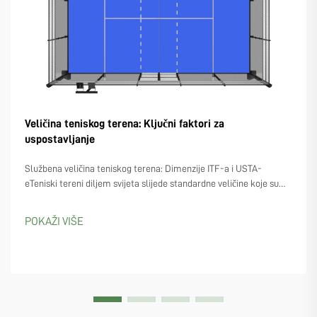
Veličina teniskog terena: Ključni faktori za
uspostavljanje
Službena veličina teniskog terena: Dimenzije ITF-a i USTA-
eTeniski tereni diljem svijeta slijede standardne veličine koje su
postavile skupine poput Međunarodne teniske federacije (ITF) i
USTA-e u SAD-u. Ove organizacije se slažu na gotovo iste mjere...
POKAŽI VIŠE