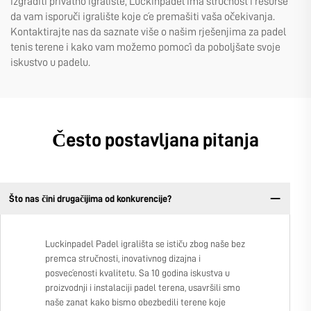
izgraditi privatno igralište, Luckinpadel ima stručnost i resurse
da vam isporuči igralište koje će premašiti vaša očekivanja.
Kontaktirajte nas da saznate više o našim rješenjima za padel
tenis terene i kako vam možemo pomoći da poboljšate svoje
iskustvo u padelu.
Često postavljana pitanja
Što nas čini drugačijima od konkurencije?
Luckinpadel Padel igrališta se ističu zbog naše bez
premca stručnosti, inovativnog dizajna i
posvećenosti kvalitetu. Sa 10 godina iskustva u
proizvodnji i instalaciji padel terena, usavršili smo
naše zanat kako bismo obezbedili terene koje