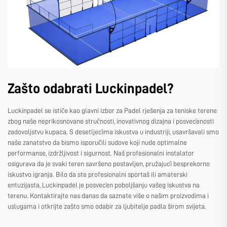
Zašto odabrati Luckinpadel?
Luckinpadel se ističe kao glavni izbor za Padel rješenja za teniske terene
zbog naše neprikosnovane stručnosti, inovativnog dizajna i posvećenosti
zadovoljstvu kupaca. S desetljećima iskustva u industriji, usavršavali smo
naše zanatstvo da bismo isporučili sudove koji nude optimalne
performanse, izdržljivost i sigurnost. Naš profesionalni instalator
osigurava da je svaki teren savršeno postavljen, pružajući besprekorno
iskustvo igranja. Bilo da ste profesionalni sportaš ili amaterski
entuzijasta, Luckinpadel je posvećen poboljšanju vašeg iskustva na
terenu. Kontaktirajte nas danas da saznate više o našim proizvodima i
uslugama i otkrijte zašto smo odabir za ljubitelje padla širom svijeta.