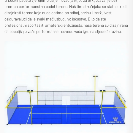
U Luckinpadelu vjerujemo da je inovacija ključ za otključavanje bez
premca performansi na padel terenu. Naš tim stručnjaka se stalno trudi
dizajnirati terene koje nude optimalan odboj, brzinu i izdržljivost,
osiguravajući da je svaki meč uzbudljivo iskustvo. Bilo da ste
profesionalni sportaš ili amaterski entuzijasta, naša terena su dizajnirana
da poboljšaju vaše performanse i odvedu vašu igru na sljedeću razinu.