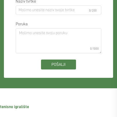
Naziv tvrtke
0/200
Poruka
0/1000
POŠALJI
tenisno igralište