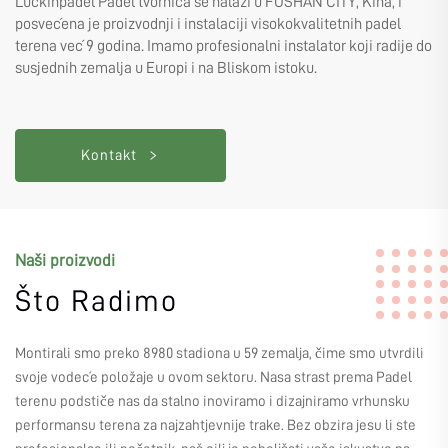
Luckinpadel Padel tvornica se nalazi u FOSHAN CITY, Kina, i
posvećena je proizvodnji i instalaciji visokokvalitetnih padel
terena već 9 godina. Imamo profesionalni instalator koji radije do
susjednih zemalja u Europi i na Bliskom istoku.
Kontakt
Naši proizvodi
Što Radimo
Montirali smo preko 8980 stadiona u 59 zemalja, čime smo utvrdili
svoje vodeće položaje u ovom sektoru. Nasa strast prema Padel
terenu podstiče nas da stalno inoviramo i dizajniramo vrhunsku
performansu terena za najzahtjevnije trake. Bez obzira jesu li ste