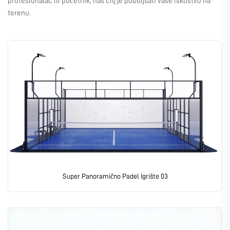
profesionalac ili početnik, naš cilj je poboljšati vaše iskustvo na
terenu.
Super Panoramično Padel Igrište 03