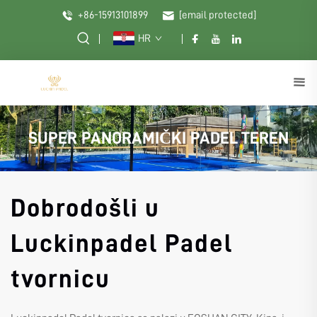
+86-15913101899
[email protected]
HR
SUPER PANORAMIČKI PADEL TEREN
Dobrodošli u
Luckinpadel Padel
tvornicu