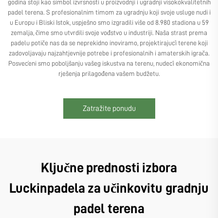
godina stoji kao simbol izvrsnosti u proizvodnji i ugradnji visokokvalitetnih
padel terena. S profesionalnim timom za ugradnju koji svoje usluge nudi i
u Europu i Bliski Istok, uspješno smo izgradili više od 8.980 stadiona u 59
zemalja, čime smo utvrdili svoje vođstvo u industriji. Naša strast prema
padelu potiče nas da se neprekidno inoviramo, projektirajući terene koji
zadovoljavaju najzahtjevnije potrebe i profesionalnih i amaterskih igrača.
Posvećeni smo poboljšanju vašeg iskustva na terenu, nudeći ekonomična
rješenja prilagođena vašem budžetu.
Zatražite ponudu
Ključne prednosti izbora
Luckinpadela za učinkovitu gradnju
padel terena