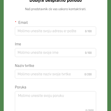
Dobijte besplatnu ponudu
Naš predstavnik će vas uskoro kontaktirati.
Email
0/100
Ime
0/100
Naziv tvrtke
0/200
Poruka
0/1000