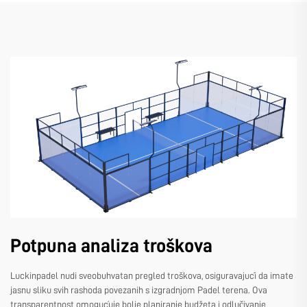
Potpuna analiza troškova
Luckinpadel nudi sveobuhvatan pregled troškova, osiguravajući da imate
jasnu sliku svih rashoda povezanih s izgradnjom Padel terena. Ova
transparentnost omogućuje bolje planiranje budžeta i odlučivanje