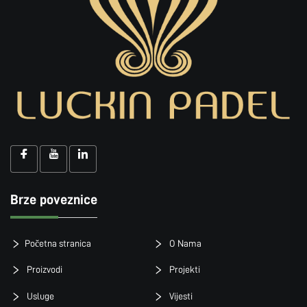
Brze poveznice
Početna stranica
O Nama
Proizvodi
Projekti
Usluge
Vijesti