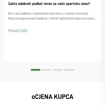
Zašto odabrati padbol teren za vašu sportsku zonu?
Brzi rast padbola i loptičarskih sportova u urbanoj rekreaciji.
Rastuća popularnost padbola i sličnih loptičarskih sportova poput
padela i piklebola. Sve više urbanističkih planera počinje uzimati u
obzir izgradnju padbol terena, posebno s obzirom na to da ljudi sve
POKAŽI VIŠE
više...
oCJENA KUPCA