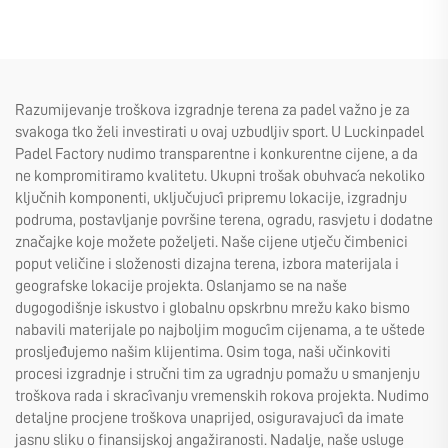
Razumijevanje troškova izgradnje terena za padel važno je za
svakoga tko želi investirati u ovaj uzbudljiv sport. U Luckinpadel
Padel Factory nudimo transparentne i konkurentne cijene, a da
ne kompromitiramo kvalitetu. Ukupni trošak obuhvaća nekoliko
ključnih komponenti, uključujući pripremu lokacije, izgradnju
podruma, postavljanje površine terena, ogradu, rasvjetu i dodatne
značajke koje možete poželjeti. Naše cijene utječu čimbenici
poput veličine i složenosti dizajna terena, izbora materijala i
geografske lokacije projekta. Oslanjamo se na naše
dugogodišnje iskustvo i globalnu opskrbnu mrežu kako bismo
nabavili materijale po najboljim mogućim cijenama, a te uštede
prosljeđujemo našim klijentima. Osim toga, naši učinkoviti
procesi izgradnje i stručni tim za ugradnju pomažu u smanjenju
troškova rada i skraćivanju vremenskih rokova projekta. Nudimo
detaljne procjene troškova unaprijed, osiguravajući da imate
jasnu sliku o finansijskoj angažiranosti. Nadalje, naše usluge