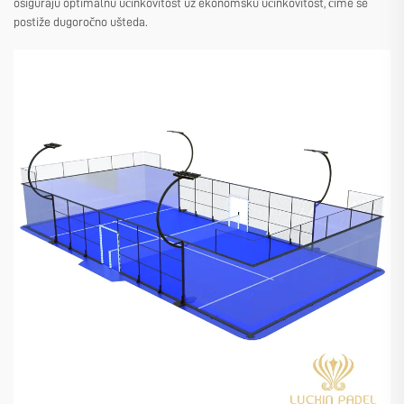
osiguraju optimalnu učinkovitost uz ekonomsku učinkovitost, čime se
postiže dugoročno ušteda.