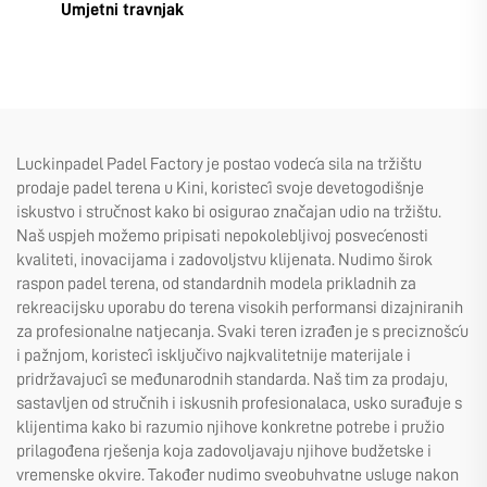
Umjetni travnjak
Luckinpadel Padel Factory je postao vodeća sila na tržištu
prodaje padel terena u Kini, koristeći svoje devetogodišnje
iskustvo i stručnost kako bi osigurao značajan udio na tržištu.
Naš uspjeh možemo pripisati nepokolebljivoj posvećenosti
kvaliteti, inovacijama i zadovoljstvu klijenata. Nudimo širok
raspon padel terena, od standardnih modela prikladnih za
rekreacijsku uporabu do terena visokih performansi dizajniranih
za profesionalne natjecanja. Svaki teren izrađen je s preciznošću
i pažnjom, koristeći isključivo najkvalitetnije materijale i
pridržavajući se međunarodnih standarda. Naš tim za prodaju,
sastavljen od stručnih i iskusnih profesionalaca, usko surađuje s
klijentima kako bi razumio njihove konkretne potrebe i pružio
prilagođena rješenja koja zadovoljavaju njihove budžetske i
vremenske okvire. Također nudimo sveobuhvatne usluge nakon