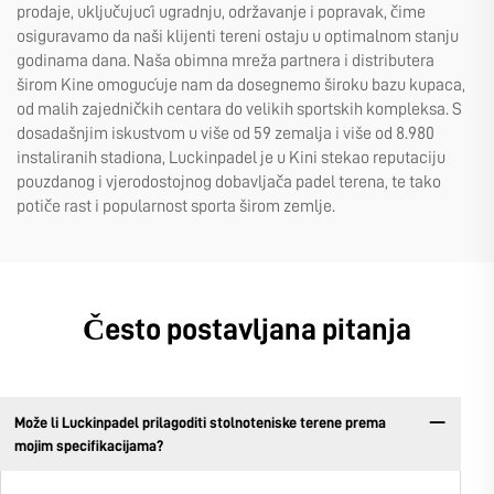
prodaje, uključujući ugradnju, održavanje i popravak, čime
osiguravamo da naši klijenti tereni ostaju u optimalnom stanju
godinama dana. Naša obimna mreža partnera i distributera
širom Kine omogućuje nam da dosegnemo široku bazu kupaca,
od malih zajedničkih centara do velikih sportskih kompleksa. S
dosadašnjim iskustvom u više od 59 zemalja i više od 8.980
instaliranih stadiona, Luckinpadel je u Kini stekao reputaciju
pouzdanog i vjerodostojnog dobavljača padel terena, te tako
potiče rast i popularnost sporta širom zemlje.
Često postavljana pitanja
Može li Luckinpadel prilagoditi stolnoteniske terene prema
mojim specifikacijama?