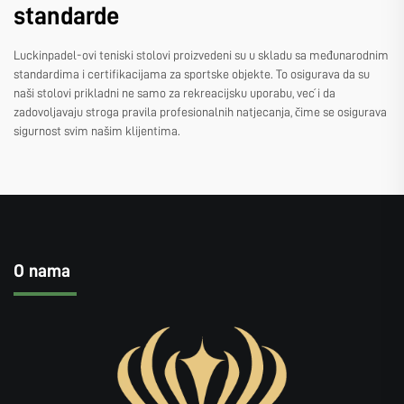
standarde
Luckinpadel-ovi teniski stolovi proizvedeni su u skladu sa međunarodnim
standardima i certifikacijama za sportske objekte. To osigurava da su
naši stolovi prikladni ne samo za rekreacijsku uporabu, već i da
zadovoljavaju stroga pravila profesionalnih natjecanja, čime se osigurava
sigurnost svim našim klijentima.
O nama