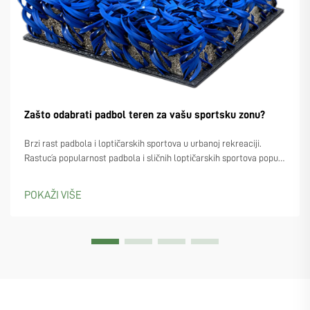
Zašto odabrati padbol teren za vašu sportsku zonu?
Brzi rast padbola i loptičarskih sportova u urbanoj rekreaciji.
Rastuća popularnost padbola i sličnih loptičarskih sportova poput
padela i piklebola. Sve više urbanističkih planera počinje uzimati u
obzir izgradnju padbol terena, posebno s obzirom na to da ljudi sve
POKAŽI VIŠE
više...