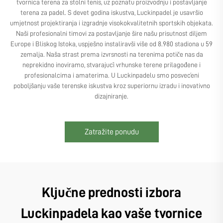
tvornica terena za stolni tenis, uz poznatu proizvodnju i postavljanje
terena za padel. S devet godina iskustva, Luckinpadel je usavršio
umjetnost projektiranja i izgradnje visokokvalitetnih sportskih objekata.
Naši profesionalni timovi za postavljanje šire našu prisutnost diljem
Europe i Bliskog Istoka, uspješno instaliravši više od 8.980 stadiona u 59
zemalja. Naša strast prema izvrsnosti na terenima potiče nas da
neprekidno inoviramo, stvarajući vrhunske terene prilagođene i
profesionalcima i amaterima. U Luckinpadelu smo posvećeni
poboljšanju vaše terenske iskustva kroz superiornu izradu i inovativno
dizajniranje.
Zatražite ponudu
Ključne prednosti izbora
Luckinpadela kao vaše tvornice