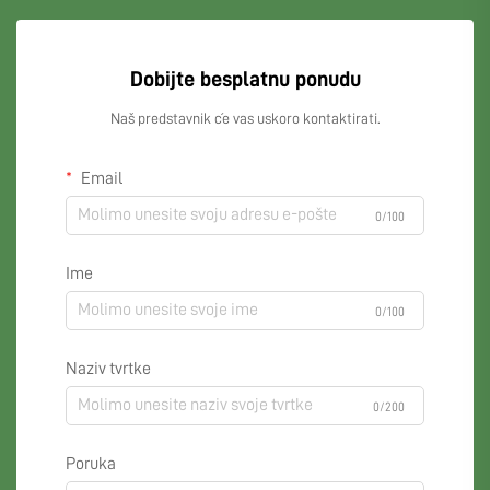
Dobijte besplatnu ponudu
Naš predstavnik će vas uskoro kontaktirati.
Email
0/100
Ime
0/100
Naziv tvrtke
0/200
Poruka