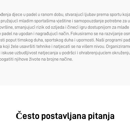
enja djece u padel u ranom dobu, stvarajući ljubav prema sportu koja m
ni, pružajući mladim sportašima vještine i samopouzdanje potrebne za
vršine, smanjujući rizik od ozljeda i čineći igru dostupnijom za mlađe
uče padel na ugodan i nagrađujući način. Fokusiramo se na razvijanje os
ti poput timskog duha, sportskog duha i upornosti. Naši programi pade
ča koji žele usavršiti tehnike i natjecati se na višem nivou. Organizira
e i iskuse uzbudljivost natjecanja u podršci i ohrabrenjujućem okruženj
bogatiti njihove živote na brojne načine.
Često postavljana pitanja