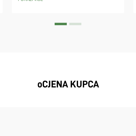
pločice Vrsta materijala površine čini svu
razliku kada se gledaju specifikacije padel
terena i kako igra deluje...
oCJENA KUPCA