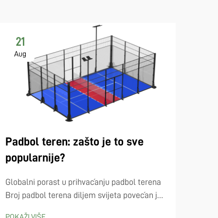
21
2
Aug
Se
Mre
Padbol teren: zašto je to sve
jed
popularnije?
Kada 
Globalni porast u prihvaćanju padbol terena
igral
Broj padbol terena diljem svijeta povećan je
tradi
otprilike tri i pol puta od 2021. Ljudi u
POKA
POKAŽI VIŠE