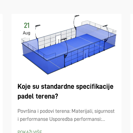
21
Aug
Koje su standardne specifikacije
padel terena?
Površina i podovi terena: Materijali, sigurnost
i performanse Usporedba performansi:
Porozni asfalt, akrilni premazi i modulne
POKAŽI VIŠE