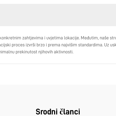
o konkretnim zahtjevima i uvjetima lokacije. Međutim, naše str
lacijski proces izvrši brzo i prema najvišim standardima. Uz us
imalnu prekinutost njihovih aktivnosti.
Srodni članci