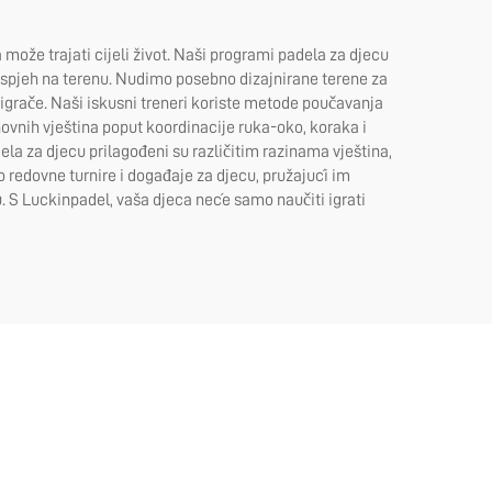
ože trajati cijeli život. Naši programi padela za djecu
 uspjeh na terenu. Nudimo posebno dizajnirane terene za
 igrače. Naši iskusni treneri koriste metode poučavanja
novnih vještina poput koordinacije ruka-oko, koraka i
la za djecu prilagođeni su različitim razinama vještina,
mo redovne turnire i događaje za djecu, pružajući im
u. S Luckinpadel, vaša djeca neće samo naučiti igrati