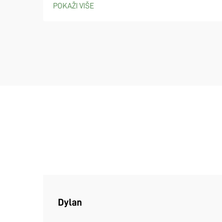
POKAŽI VIŠE
padela i piklebola. Sve više urbanističkih
planera počinje uzimati u obzir izgradnju
padbol terena, posebno s obzirom na to da
ljudi sve više...
Dylan