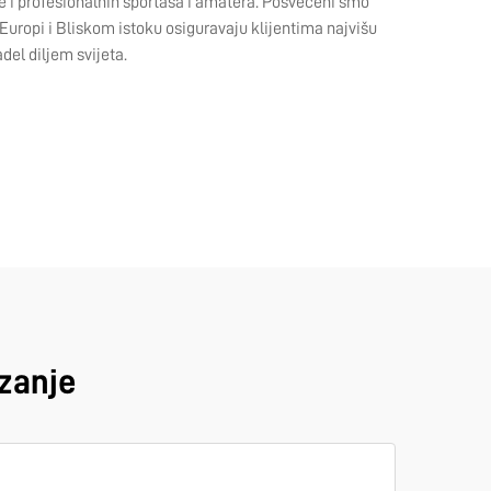
be i profesionalnih sportaša i amatera. Posvećeni smo
u Europi i Bliskom istoku osiguravaju klijentima najvišu
del diljem svijeta.
izanje