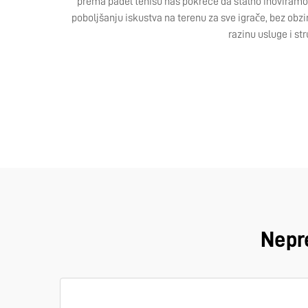
prema padel tenisu nas pokreće da stalno inoviramo, 
poboljšanju iskustva na terenu za sve igrače, bez obzir
razinu usluge i st
Nepre