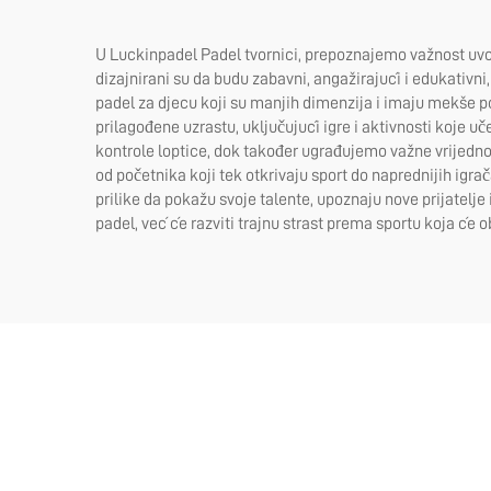
U Luckinpadel Padel tvornici, prepoznajemo važnost uvođ
dizajnirani su da budu zabavni, angažirajući i edukativ
padel za djecu koji su manjih dimenzija i imaju mekše po
prilagođene uzrastu, uključujući igre i aktivnosti koje 
kontrole loptice, dok također ugrađujemo važne vrijednos
od početnika koji tek otkrivaju sport do naprednijih igra
prilike da pokažu svoje talente, upoznaju nove prijatelj
padel, već će razviti trajnu strast prema sportu koja će o