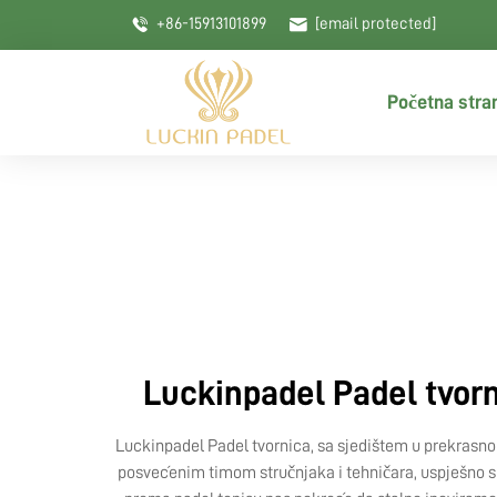
+86-15913101899
[email protected]
Početna stra
Luckinpadel Padel tvorn
Luckinpadel Padel tvornica, sa sjedištem u prekrasnom
posvećenim timom stručnjaka i tehničara, uspješno smo 