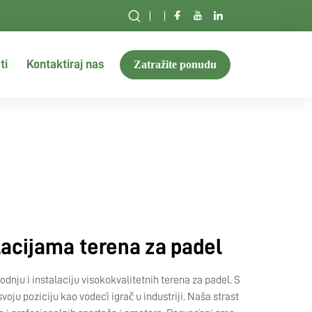
ti
Kontaktiraj nas
Zatražite ponudu
lacijama terena za padel
nju i instalaciju visokokvalitetnih terena za padel. S
oju poziciju kao vodeći igrač u industriji. Naša strast