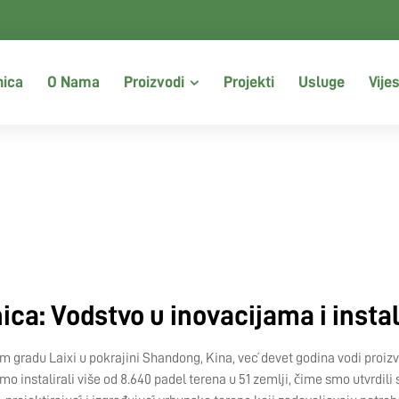
nica
O Nama
Proizvodi
Projekti
Usluge
Vijes
ica: Vodstvo u inovacijama i insta
 gradu Laixi u pokrajini Shandong, Kina, već devet godina vodi proizvod
instalirali više od 8.640 padel terena u 51 zemlji, čime smo utvrdili sv