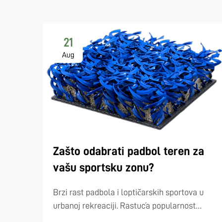
21
Aug
Zašto odabrati padbol teren za
vašu sportsku zonu?
Brzi rast padbola i loptičarskih sportova u
urbanoj rekreaciji. Rastuća popularnost
padbola i sličnih loptičarskih sportova poput