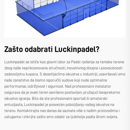
Zašto odabrati Luckinpadel?
Luckinpadel se ističe kao glavni izbor za Padel rješenja za teniske terene
zbog naše neprikosnovane stručnosti, inovativnog dizajna i posvećenosti
zadovoljstvu kupaca. S desetljećima iskustva u industriji, usavršavali smo
naše zanatstvo da bismo isporučili sudove koji nude optimalne
performanse, izdržljivost i sigurnost. Naš profesionalni instalator
osigurava da je svaki teren savršeno postavljen, pružajući besprekorno
iskustvo igranja. Bilo da ste profesionalni sportaš ili amaterski
entuzijasta, Luckinpadel je posvećen poboljšanju vašeg iskustva na
terenu. Kontaktirajte nas danas da saznate više o našim proizvodima i
uslugama i otkrijte zašto smo odabir za ljubitelje padla širom svijeta.