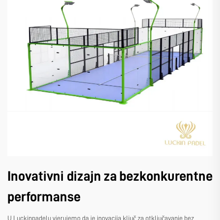
Inovativni dizajn za bezkonkurentne
performanse
U Luckinpadelu vjerujemo da je inovacija ključ za otključavanje bez