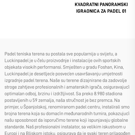
KVADRATNI PANORAMSKI
IGRAONICA ZA PADEL 01
Padel teniska terena su postala sve popularnija u svijetu, a
Luckinpadel je u čelu proizvodnje i instalacije ovih sportskih
objekata visokih performansi. Smješten u gradu Foshan, Kina,
Luckinpadel je desetljeće posvećen usavršavanju umjetnosti
izgradnje padel terena. Naše su terene dizajnirane da zadovolje
stroge zahtjeve profesionalnih i amaterskih igrača, osiguravajući
optimalan odboj, brzinu i izdržljivost. Sa preko 8.980 stadiona
postavljenih u 59 zemalja, naša stručnost je bez premca. Na
primjer, u Španjolskoj, renomiranom padel centru, instalirali smo
brojna terena koja su domaćin međunarodnih turnira, pokazujući
našu sposobnost da isporučimo terene koji ispunjavaju globalne
standarde. Naš profesionalni instalator, sa velikim iskustvom u
Europi i na Bliskom istoku, osigurava da je svaki teren prilagođen