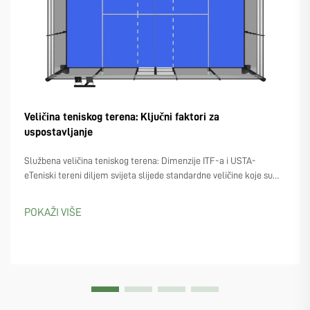
Veličina teniskog terena: Ključni faktori za
uspostavljanje
Službena veličina teniskog terena: Dimenzije ITF-a i USTA-
eTeniski tereni diljem svijeta slijede standardne veličine koje su
postavile skupine poput Međunarodne teniske federacije (ITF) i
USTA-e u SAD-u. Ove organizacije se slažu na gotovo iste mjere...
POKAŽI VIŠE