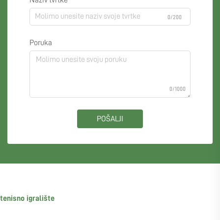
0/200
Poruka
0/1000
POŠALJI
tenisno igralište