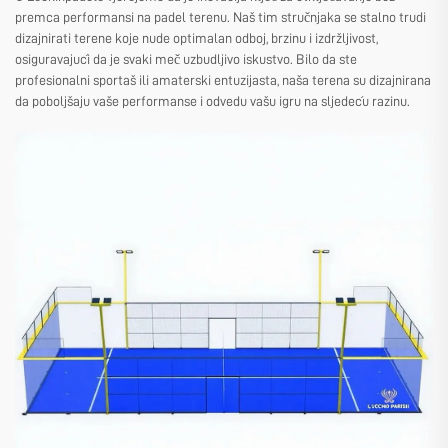
premca performansi na padel terenu. Naš tim stručnjaka se stalno trudi
dizajnirati terene koje nude optimalan odboj, brzinu i izdržljivost,
osiguravajući da je svaki meč uzbudljivo iskustvo. Bilo da ste
profesionalni sportaš ili amaterski entuzijasta, naša terena su dizajnirana
da poboljšaju vaše performanse i odvedu vašu igru na sljedeću razinu.