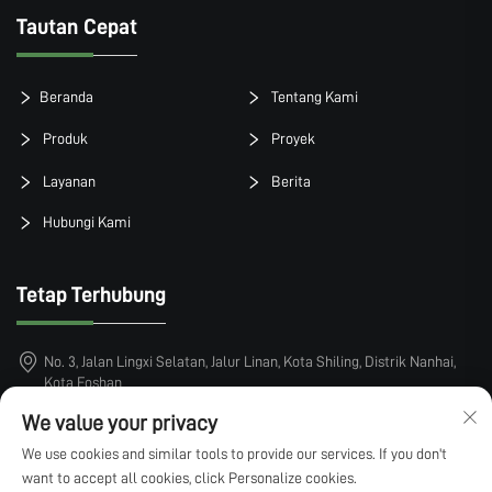
Tautan Cepat
Beranda
Tentang Kami
Produk
Proyek
Layanan
Berita
Hubungi Kami
Tetap Terhubung
No. 3, Jalan Lingxi Selatan, Jalur Linan, Kota Shiling, Distrik Nanhai,
Kota Foshan
+86-15913101899
We value your privacy
We use cookies and similar tools to provide our services. If you don't
[email protected]
want to accept all cookies, click Personalize cookies.