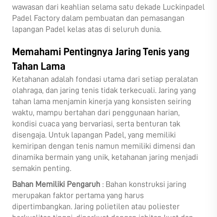
wawasan dari keahlian selama satu dekade Luckinpadel
Padel Factory dalam pembuatan dan pemasangan
lapangan Padel kelas atas di seluruh dunia.
Memahami Pentingnya Jaring Tenis yang
Tahan Lama
Ketahanan adalah fondasi utama dari setiap peralatan
olahraga, dan jaring tenis tidak terkecuali. Jaring yang
tahan lama menjamin kinerja yang konsisten seiring
waktu, mampu bertahan dari penggunaan harian,
kondisi cuaca yang bervariasi, serta benturan tak
disengaja. Untuk lapangan Padel, yang memiliki
kemiripan dengan tenis namun memiliki dimensi dan
dinamika bermain yang unik, ketahanan jaring menjadi
semakin penting.
Bahan Memiliki Pengaruh
: Bahan konstruksi jaring
merupakan faktor pertama yang harus
dipertimbangkan. Jaring polietilen atau poliester