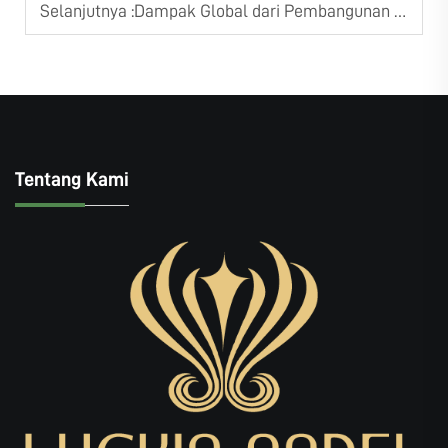
Selanjutnya :
Dampak Global dari Pembangunan Lapangan Padel Tiongkok
Tentang Kami