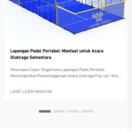
Lapangan Padel Portabel: Manfaat untuk Acara
Olahraga Sementara
Penerapan Cepat: Bagaimana Lapangan Padel Portabel
Memungkinkan Penyelenggaraan Acara Olahraga Pop-Up—Mulai
dari Lokasi Festival Hingga Atap Gedung: Instalasi Pop-Up di
Dunia Nyata. Lapangan padel portabel mengubah lokasi yang
LIHAT LEBIH BANYAK
terlupakan menjadi area olahraga instan, di mana saja—mulai
dari pantai ramai selama musim wisata...