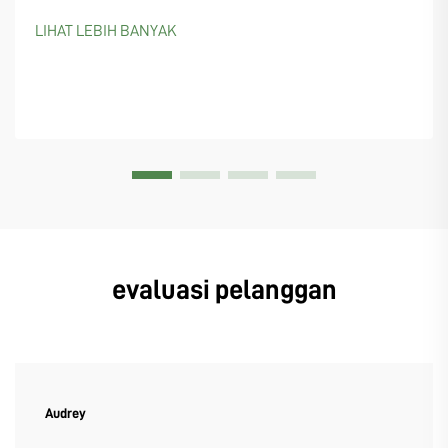
kota yang mulai memperhatikan lapangan padbol, terutama
LIHAT LEBIH BANYAK
karena semakin banyak orang yang...
evaluasi pelanggan
Audrey