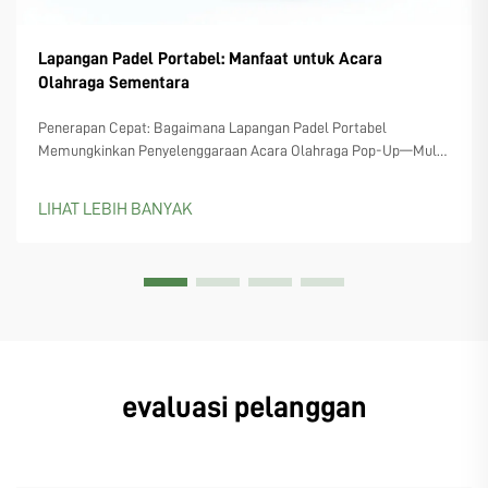
Lapangan Padel Portabel: Manfaat untuk Acara
Olahraga Sementara
Penerapan Cepat: Bagaimana Lapangan Padel Portabel
Memungkinkan Penyelenggaraan Acara Olahraga Pop-Up—Mulai
dari Lokasi Festival Hingga Atap Gedung: Instalasi Pop-Up di
Dunia Nyata. Lapangan padel portabel mengubah lokasi yang
LIHAT LEBIH BANYAK
terlupakan menjadi area olahraga instan, di mana saja—mulai
dari pantai ramai selama musim wisata...
evaluasi pelanggan