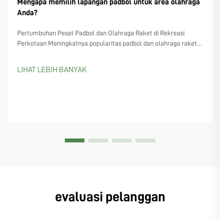
Mengapa memilih lapangan padbol untuk area olahraga
Anda?
Pertumbuhan Pesat Padbol dan Olahraga Raket di Rekreasi
Perkotaan Meningkatnya popularitas padbol dan olahraga raket
serupa seperti padel dan pickleball Semakin banyak perencana
kota yang mulai memperhatikan lapangan padbol, terutama
LIHAT LEBIH BANYAK
karena semakin banyak orang yang...
evaluasi pelanggan