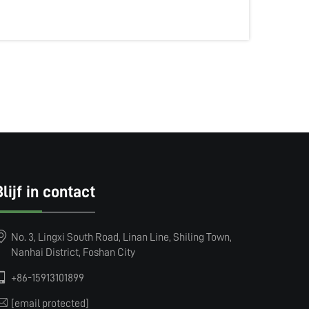
Blijf in contact
No. 3, Lingxi South Road, Linan Line, Shiling Town,
Nanhai District, Foshan City
+86-15913101899
[email protected]