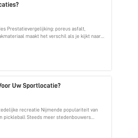
caties?
es Prestatievergelijking: poreus asfalt,
materiaal maakt het verschil als je kijkt naar
tu...
Voor Uw Sportlocatie?
tedelijke recreatie Nijmende populariteit van
 en pickleball Steeds meer stedenbouwers
ooral omdat mensen...