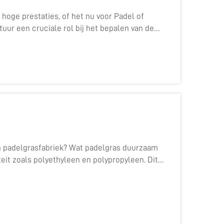
 hoge prestaties, of het nu voor Padel of
tuur een cruciale rol bij het bepalen van de
t het tennistennisnet op als een kritiek com...
n padelgrasfabriek? Wat padelgras duurzaam
eit zoals polyethyleen en polypropyleen. Dit