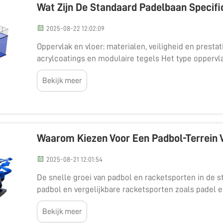
Wat Zijn De Standaard Padelbaan Specifi
2025-08-22 12:02:09
Oppervlak en vloer: materialen, veiligheid en prestati
acrylcoatings en modulaire tegels Het type oppervlak
de specificaties van de padelbaan en hoe het spel ac
Bekijk meer
Waarom Kiezen Voor Een Padbol-Terrein 
2025-08-21 12:01:54
De snelle groei van padbol en racketsporten in de s
padbol en vergelijkbare racketsporten zoals padel
beginnen padbolterreinen op hun radar te zetten, v
Bekijk meer