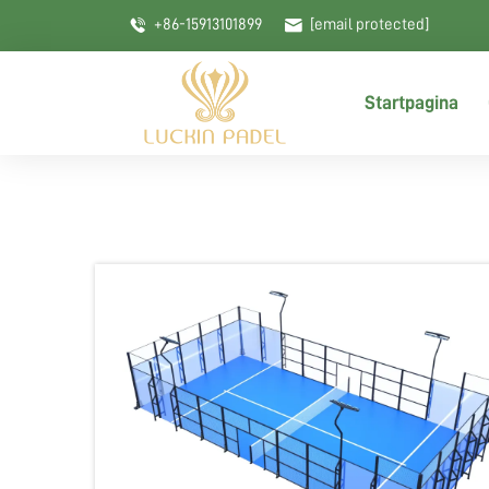
+86-15913101899
[email protected]
Startpagina