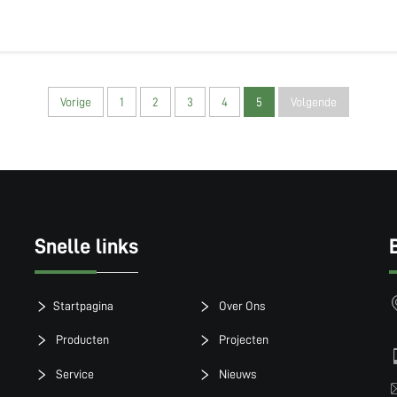
Vorige
1
2
3
4
5
Volgende
Snelle links
Startpagina
Over Ons
Producten
Projecten
Service
Nieuws