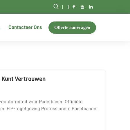
s
Contacteer Ons
Offerte aanvragen
p Kunt Vertrouwen
-conformiteit voor Padelbanen Officiële
 en FIP-regelgeving Professionele Padelbanen
 door regelgevende instanties zoals FIP en...