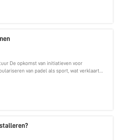
anen
tuur De opkomst van initiatieven voor
pulariseren van padel als sport, wat verklaart
iten zien ontstaan in grote...
stalleren?