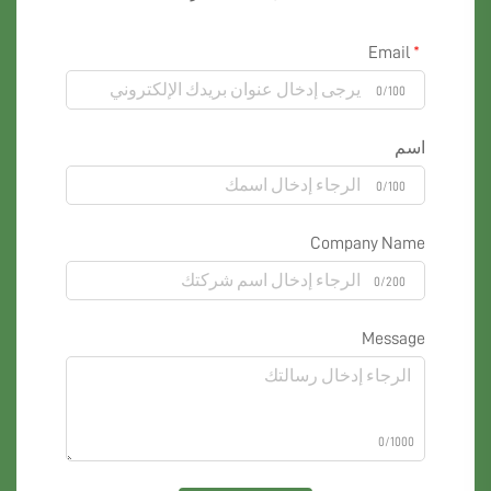
Email
0/100
اسم
0/100
Company Name
0/200
Message
0/1000