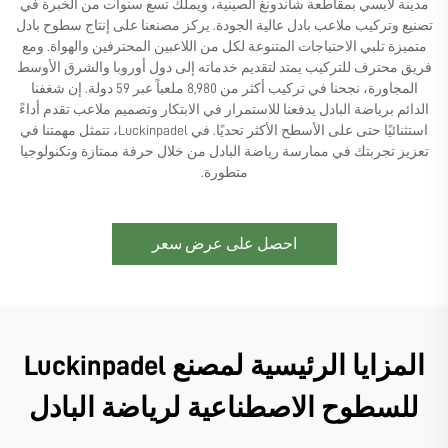
مدينة لايسي بمقاطعة شاندونغ الصينية، ويملك تسع سنوات من الخبرة في
تصنيع وتركيب ملاعب بادل عالية الجودة. يركز مصنعنا على إنتاج سطوح بادل
متميزة تلبي الاحتياجات المتنوعة لكل من اللاعبين المحترفين والهواة. ومع
فريق محترف للتركيب يمتد لتقديم خدماته إلى دول أوروبا والشرق الأوسط
المجاورة، نجحنا في تركيب أكثر من 8,980 ملعباً عبر 59 دولة. إن شغفنا
الدائم برياضة البادل يدفعنا للاستمرار في الابتكار وتصميم ملاعب تقدم أداءً
استثنائيًا حتى على الأسطح الأكثر تحديًا. في Luckinpadel، تتمثل مهمتنا في
تعزيز تجربتك في ممارسة رياضة البادل من خلال حرفة ممتازة وتكنولوجيا
متطورة.
احصل على عرض سعر
المزايا الرئيسية لمصنع Luckinpadel
للسطوح الاصطناعية لرياضة البادل