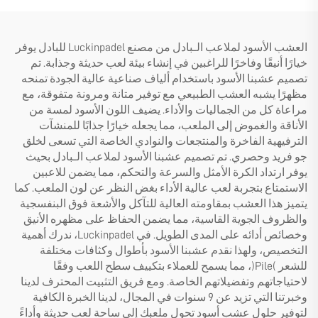
العشب الأسود لملاعب الـبادل من مصنع Luckinpadel للبادل يوفر
خيارًا أنيقًا وفاخرًا للراغبين في إنشاء بيئة لعب حديثة وجذابة. تم
تصميم عشبنا الأسود باستخدام ألياف صناعية عالية الجودة تمنحه
مظهرًا يشبه العشب الطبيعي مع توفير متانة ومرونة متفوقة، مع
مراعاة كل من الجماليات والأداء. يضيف اللون الأسود لمسة من
الأناقة والغموض إلى الملعب، مما يجعله خيارًا جذابًا للمنشآت
الترفيهية الفاخرة والمنتجعات والنوادي الخاصة التي تسعى لخلق
جو فريد وحصري. تم تصميم عشبنا الأسود لملاعب الـبادل بحيث
يوفر ارتداد الكرة الأمثل والسرعة والتحكم، مما يضمن للاعبين
الاستمتاع بتجربة لعب عالية الأداء بغض النظر عن لون الملعب. كما
يتميز هذا العشب بمقاومته العالية للتآكل والأشعة فوق البنفسجية
والظروف الجوية القاسية، مما يضمن الحفاظ على مظهره الأنيق
وخصائص أدائه على المدى الطويل. في Luckinpadel، ندرك أهمية
التخصيص، ولهذا نقدم عشبنا الأسود بأطوال وكثافات مختلفة
للشعر (Pile)، مما يسمح للعملاء بتكييف سطح اللعب وفقًا
لاحتياجاتهم وتفضيلاتهم الخاصة. ومع فريق التثبيت المحترف لدينا
وخبرتنا التي تزيد عن 9 سنوات في المجال، لدينا الخبرة الكافية
لتوفير حلول عشب أسود تحول ملعبك إلى ساحة لعب حديثة وأداءً