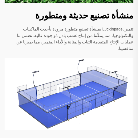
منشأة تصنيع حديثة ومتطورة
تتميز Luckinpadel بمنشأة تصنيع متطورة مزودة بأحدث الماكينات
والتكنولوجيا، مما يمكّننا من إنتاج عشب بادل ذو جودة عالية. تضمن لنا
عمليات الإنتاج المتقدمة الثبات والمتانة والأداء المتميز، مما يميزنا عن
منافسينا.