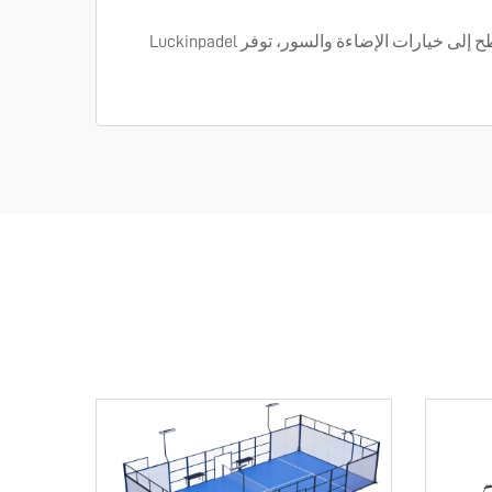
نقدم مجموعة واسعة من المواصفات القابلة للتخصيص لتلبية الاحتياجات الفريدة لكل مشروع. من أبعاد الملعب ومواد السطح إلى خيارات الإضاءة والسور، توفر Luckinpadel