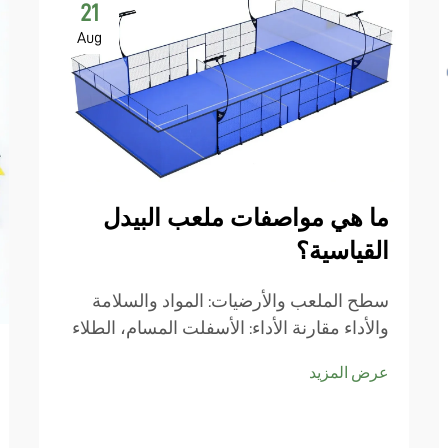
21
Aug
ما هي مواصفات ملعب البيدل
القياسية؟
سطح الملعب والأرضيات: المواد والسلامة
والأداء مقارنة الأداء: الأسفلت المسام، الطلاء
الأكريليك، والبلاط المكونات الطراز من مواد
عرض المزيد
السطح يجعل كل الفرق عند النظر في
مواصفات ملعب الباديل وكيفية اللعبة actua...