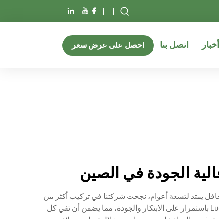
أخبار
اتصل بنا
احصل على عرض سعر
هي شركة رائدة في تصنيع وتركيب ملاعب الـ Padel الممتازة. وبفضل سجل حافل يمتد لتسعة أعوام، نجحت شركتنا في تركيب أكثر من
8,980 ملعباً للـ Padel في 59 دولة، حيث وصلت إلى أوروبا والشرق الأوسط بفرق التثبيت الاحترافية الخاصة بها. وتحرص Luckinpadel باستمرار على الابتكار والجودة، مما يضمن أن تفي كل