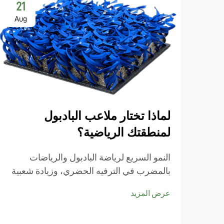
21
Aug
لماذا تختار ملاعب البادبول
لمنطقتك الرياضية؟
النمو السريع لرياضة البادبول والرياضات
بالمضرب في الترفيه الحضري، وزيادة شعبية
البادبول ورياضات مشابهة مثل الباديل والبيكل
عرض المزيد
بول، يبدأ المزيد من مخططي المدن بوضع
ملاعب البادبول ضمن أولوياتهم، خاصةً مع