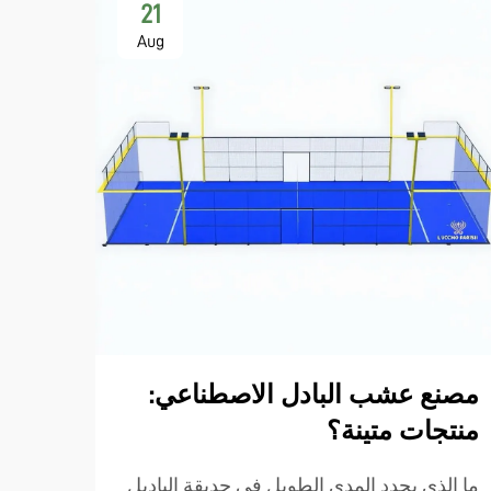
21
Aug
شبكة
التر
عند إ
لرياضة
المعد
مصنع عشب البادل الاصطناعي:
عرض ا
اللعب
منتجات متينة؟
شبكة 
ما الذي يحدد المدى الطويل في حديقة الباديل