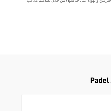
 وبفضل شغفها بالرياضة، تلتزم Luckinpadel بتحسين تجربة اللاعبين المحترفين والهواة على حد سواء من خلال تصاميم ملاعب