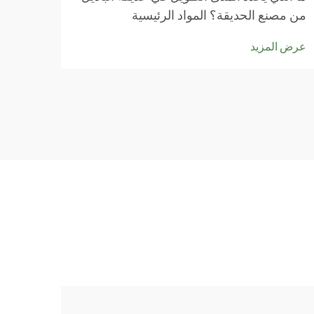
من مصنع الحديقة؟ المواد الرئيسية
والخصائص الهيكلية التي تضمن طول العمر ما
عرض المزيد
يجعل العشب الصلبة دائمة يبدأ بأعمال الألياف
الاصطناعية عالية الجودة مثل البولي إيثيلين
والبولي بروبيلين. هذه المواد...