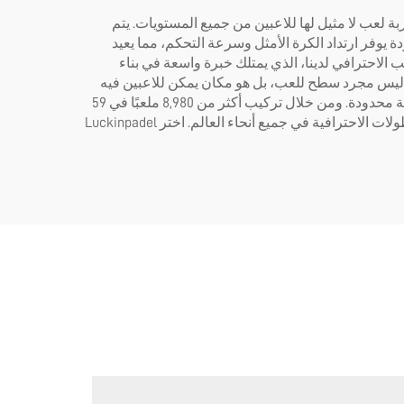
 تجربة لعب لا مثيل لها للاعبين من جميع المستويات. يتم
دة يوفر ارتداد الكرة الأمثل وسرعة التحكم، مما يعيد
الاحترافي لدينا، الذي يمتلك خبرة واسعة في بناء
ي ليس مجرد سطح للعب، بل هو مكان يمكن للاعبين فيه
دفع حدودهم، وتحسين مهاراتهم، والاستمتاع بإثارة المنافسة. ولهذا صُمّمت ملاعبنا لتوفير تجربة لعب مثالية، مع ظروف ثابتة وصيانة محدودة. ومن خلال تركيب أكثر من 8,980 ملعبًا في 59
دولة، فقد أكدت Luckinpadel مكانتها كمزود رئيسي لملاعب البادل التنافسية، ويتم الاعتماد عليها من قبل الأندية والأكاديميات والبطولات الاحترافية في جميع أنحاء العالم. اختر Luckinpadel