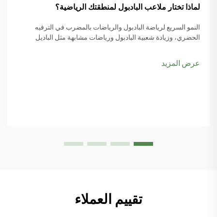
لماذا تختار ملاعب البادبول لمنطقتك الرياضية؟
النمو السريع لرياضة البادبول والرياضات بالمضرب في الترفيه
الحضري، وزيادة شعبية البادبول ورياضات مشابهة مثل الباديل
والبيكل بول، يبدأ المزيد من مخططي المدن بوضع ملاعب البادبول
ضمن أولوياتهم، خاصةً مع تصاعد اهتمام الناس بها...
عرض المزيد
تقييم العملاء