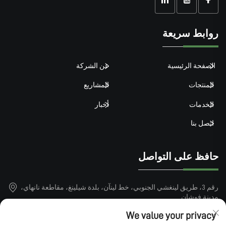
روابط سريعة
الصفحة الرئيسية
عن الشركة
المنتجات
المشاريع
الخدمات
أخبار
اتصل بنا
حافظ على التواصل
رقم 3، طريق لينغشي الجنوبي، خط لينآن، بلدة شيلينغ، مقاطعة نانهاي،
مدينة فوشان
+86-15913101899
We value your privacy