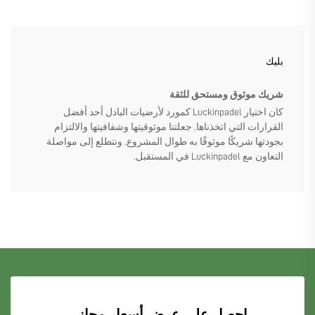
بليك
شريك موثوق ومستحق للثقة
كان اختيار Luckinpadel كمورد لأرضيات البادل أحد أفضل
القرارات التي اتخذناها. جعلتنا موثوقيتها وشفافيتها والالتزام
بجودتها شريكًا موثوقًا به طوال المشروع. ونتطلع إلى مواصلة
التعاون مع Luckinpadel في المستقبل.
احصل على عرض أسعار مجاني