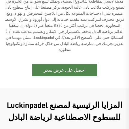
مدينة لايسي بمقاطعة شاندونغ الصينية، ويملك تسع سنوات من الخبرة في
تصنيع وتركيب ملاعب بادل عالية الجودة. يركز مصنعنا على إنتاج سطوح بادل
متميزة تلبي الاحتياجات المتنوعة لكل من اللاعبين المحترفين والهواة. ومع
فريق محترف للتركيب يمتد لتقديم خدماته إلى دول أوروبا والشرق الأوسط
المجاورة، نجحنا في تركيب أكثر من 8,980 ملعباً عبر 59 دولة. إن شغفنا
الدائم برياضة البادل يدفعنا للاستمرار في الابتكار وتصميم ملاعب تقدم أداءً
استثنائيًا حتى على الأسطح الأكثر تحديًا. في Luckinpadel، تتمثل مهمتنا في
تعزيز تجربتك في ممارسة رياضة البادل من خلال حرفة ممتازة وتكنولوجيا
متطورة.
احصل على عرض سعر
المزايا الرئيسية لمصنع Luckinpadel
للسطوح الاصطناعية لرياضة البادل