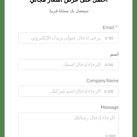
سيتصل بك ممثلنا قريبا.
Email
0/100
اسم
0/100
Company Name
0/200
Message
0/1000