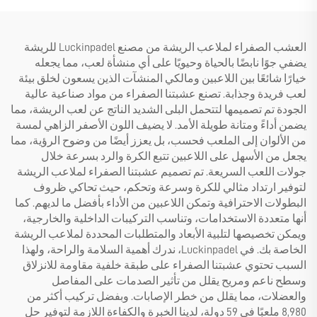
العشب الصفراء لملاعب الريشة من مصنع Luckinpadel للريشة
يضفي جوًا نابضًا بالحياة وحيويًا على أي منشأة لعب، مما يجعله
خيارًا شائعًا بين اللاعبين ومالكي المنشآت الذين يسعون لخلق بيئة
لعب فريدة وجذابة. تصنع عشبتنا الصفراء من مواد صناعية عالية
الجودة تم تصميمها لتتحمل البلى الشديد الناتج عن لعب الريشة، مما
يضمن أداءً ومتانة طويلة الأمد. لا يضيف اللون الأصفر الزاهي لمسة
من الألوان إلى الملعب فحسب، بل يعزز أيضًا من وضوح الرؤية، مما
يجعل من الأسهل على اللاعبين تتبع الكرة والرد بسرعة خلال
جولات اللعب السريعة. تم تصميم عشبتنا الصفراء لملاعب الريشة
لتوفير ارتداد مثالي للكرة وسرعة وتحكم، حيث تحاكي ظروف
البطولات الاحترافية وتمكن اللاعبين من الأداء بأفضل ما لديهم. كما
أنها متعددة الاستخدامات، وتناسب التركيبات الداخلية والخارجية،
ويمكن تخصيصها لتلبية الأبعاد والمتطلبات المحددة لملاعب الريشة
الخاصة بك. في Luckinpadel، ندرك أهمية السلامة والراحة، ولهذا
السبب تحتوي عشبتنا الصفراء على طبقة خلفية مقاومة للانزلاق
وسطح ناعم ومريح يقلل من تأثير الصدمات على المفاصل
والعضلات، مما يقلل من خطر الإصابات. وبفضل تركيب أكثر من
8,980 ملعبًا في 59 دولة، لدينا الخبرة والكفاءة اللازمة لتوفير حل