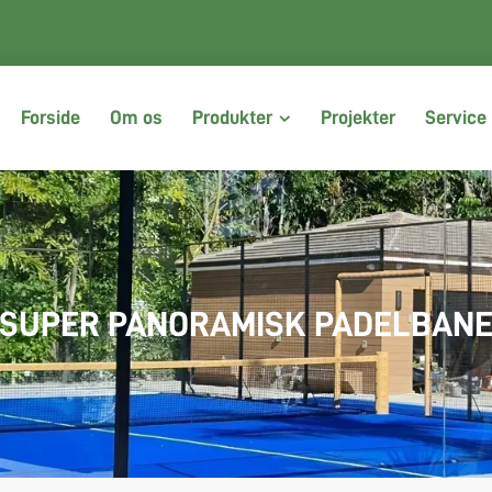
Forside
Om os
Produkter
Projekter
Service
SUPER PANORAMISK PADELBAN