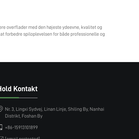
ere overflader med den højeste ydeevne, kvalitet og
t forbedre spiloplevelsen for både professionelle og
Hold Kontakt
Nr. 3, Lingxi Sydvej, Linan Linje, Shiling By, Nanhai
Distrikt, Foshan By
+86-15913101899
[email protected]