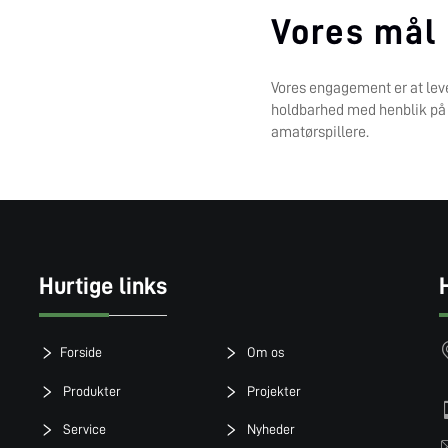
Vores mål
Vores engagement er at lev
holdbarhed med henblik på a
amatørspillere.
Hurtige links
Forside
Om os
Produkter
Projekter
Service
Nyheder