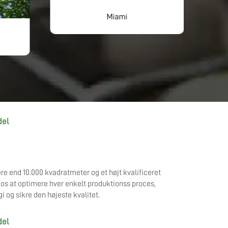
Miami
del
re end 10.000 kvadratmeter og et højt kvalificeret
r os at optimere hver enkelt produktionss proces,
 og sikre den højeste kvalitet.
del