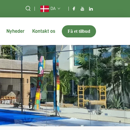
DA
Nyheder
Kontakt os
Få et tilbud
E