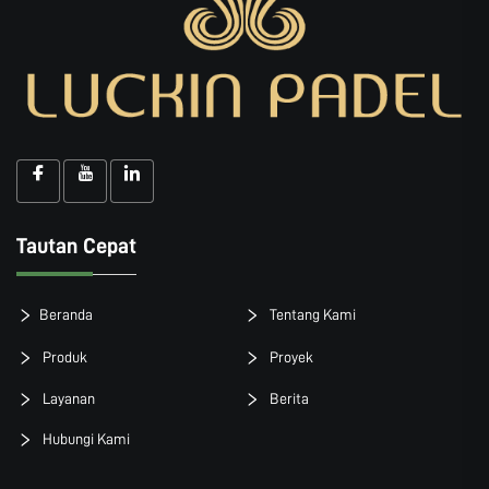
Tautan Cepat
Beranda
Tentang Kami
Produk
Proyek
Layanan
Berita
Hubungi Kami