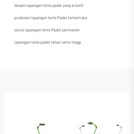
desain lapangan tenis padel yang kreatif
produsen lapangan tenis Padel terkemuka
solusi lapangan tenis Padel permanen
lapangan tenis padel tahan lama tinggi