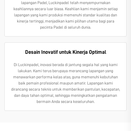
lapangan Padel, Luckinpadel telah menyempurnakan
keahliannya secara luar biasa. Keahlian kami menjamin setiap
lapangan yang kami produksi memenuhi standar kualitas dan
kinerja tertinggi, menjadikan kami pilihan utama bagi para
pecinta Padel di seluruh dunia.
Desain Inovatif untuk Kinerja Optimal
Di Luckinpadel, inovasi berada di jantung segala hal yang kami
lakukan. Kami terus berupaya merancang lapangan yang
menawarkan performa kelas atas, guna memenuhi kebutuhan
baik pemain profesional maupun amatir. Lapangan kami
dirancang secara teknis untuk memberikan pantulan, kecepatan,
dan daya tahan optimal, sehingga meningkatkan pengalaman
bermain Anda secara keseluruhan.