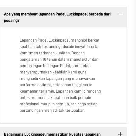
Apa yang membuat lapangan Padel Luckinpadel berbeda dari
pesaing?
Lapangan Padel Luckinpadel menonjol berkat
keahlian tak tertandingi, desain inovatif, serta
komitmen terhadap kualitas. Dengan
pengalaman 10 tahun dalam manufaktur dan
pemasangan lapangan Padel, kami telah
menyempurnakan keahlian kami guna
menghadirkan lapangan yang menawarkan
performa optimal, ketahanan tinggi, serta
keamanan terjamin. Lapangan kami dirancang
untuk memenuhi kebutuhan baik pemain
profesional maupun pemula, sehingga setiap
pertandingan menjadi tak terlupakan.
Bagaimana Luckinpadel memastikan kualitas lapangan