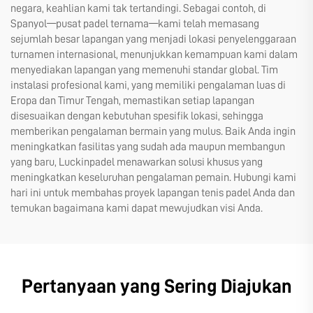
negara, keahlian kami tak tertandingi. Sebagai contoh, di
Spanyol—pusat padel ternama—kami telah memasang
sejumlah besar lapangan yang menjadi lokasi penyelenggaraan
turnamen internasional, menunjukkan kemampuan kami dalam
menyediakan lapangan yang memenuhi standar global. Tim
instalasi profesional kami, yang memiliki pengalaman luas di
Eropa dan Timur Tengah, memastikan setiap lapangan
disesuaikan dengan kebutuhan spesifik lokasi, sehingga
memberikan pengalaman bermain yang mulus. Baik Anda ingin
meningkatkan fasilitas yang sudah ada maupun membangun
yang baru, Luckinpadel menawarkan solusi khusus yang
meningkatkan keseluruhan pengalaman pemain. Hubungi kami
hari ini untuk membahas proyek lapangan tenis padel Anda dan
temukan bagaimana kami dapat mewujudkan visi Anda.
Pertanyaan yang Sering Diajukan