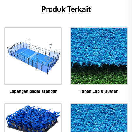
Produk Terkait
Lapangan padel standar
Tanah Lapis Buatan