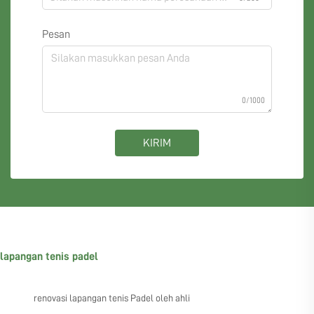
Pesan
0/1000
KIRIM
lapangan tenis padel
renovasi lapangan tenis Padel oleh ahli