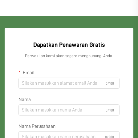
Dapatkan Penawaran Gratis
Perwakilan kami akan segera menghubungi Anda.
Email
0/100
Nama
0/100
Nama Perusahaan
0/200