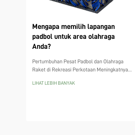
Mengapa memilih lapangan
padbol untuk area olahraga
Anda?
Pertumbuhan Pesat Padbol dan Olahraga
Raket di Rekreasi Perkotaan Meningkatnya
popularitas padbol dan olahraga raket
LIHAT LEBIH BANYAK
serupa seperti padel dan pickleball Semakin
banyak perencana kota yang mulai
memperhatikan lapangan padbol, terutama
karena semakin banyak orang yang...