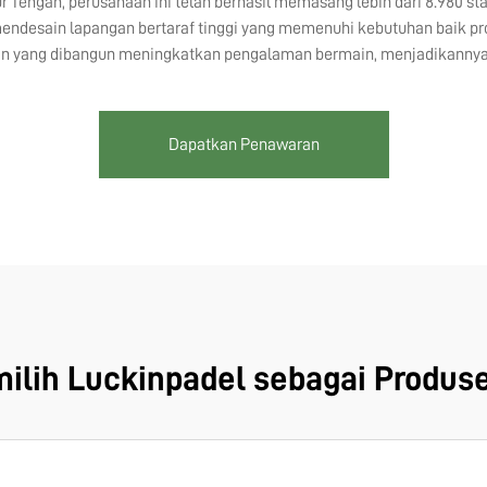
 Tengah, perusahaan ini telah berhasil memasang lebih dari 8.980 st
 mendesain lapangan bertaraf tinggi yang memenuhi kebutuhan baik 
n yang dibangun meningkatkan pengalaman bermain, menjadikannya p
Dapatkan Penawaran
lih Luckinpadel sebagai Produs