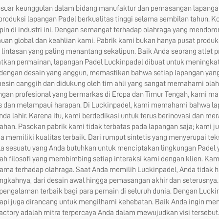
usuar keunggulan dalam bidang manufaktur dan pemasangan lapangan te
produksi lapangan Padel berkualitas tinggi selama sembilan tahun. 
in di industri ini. Dengan semangat terhadap olahraga yang mendoro
kauan global dan keahlian kami. Pabrik kami bukan hanya pusat produks
 lintasan yang paling menantang sekalipun. Baik Anda seorang atlet
kan permainan, lapangan Padel Luckinpadel dibuat untuk meningka
gan desain yang anggun, memastikan bahwa setiap lapangan yang ka
esin canggih dan didukung oleh tim ahli yang sangat memahami olahra
gan profesional yang bermarkas di Eropa dan Timur Tengah, kami m
 dan melampaui harapan. Di Luckinpadel, kami memahami bahwa lapa
nda lahir. Karena itu, kami berdedikasi untuk terus berinovasi dan 
ahan. Pasokan pabrik kami tidak terbatas pada lapangan saja; kami
memiliki kualitas terbaik. Dari rumput sintetis yang menyerupai te
ala sesuatu yang Anda butuhkan untuk menciptakan lingkungan Pade
dalah filosofi yang membimbing setiap interaksi kami dengan klien.
sama terhadap olahraga. Saat Anda memilih Luckinpadel, Anda tidak 
gkahnya, dari desain awal hingga pemasangan akhir dan seterusnya. 
ngalaman terbaik bagi para pemain di seluruh dunia. Dengan Lucki
api juga dirancang untuk mengilhami kehebatan. Baik Anda ingin men
Factory adalah mitra terpercaya Anda dalam mewujudkan visi tersebut