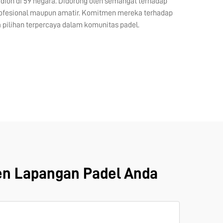
adion di 59 negara. Didorong oleh semangat terhadap
profesional maupun amatir. Komitmen mereka terhadap
ilihan terpercaya dalam komunitas padel.
en Lapangan Padel Anda