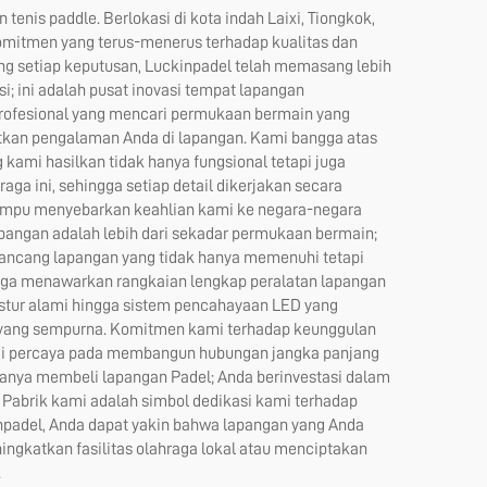
nis paddle. Berlokasi di kota indah Laixi, Tiongkok,
Komitmen yang terus-menerus terhadap kualitas dan
ng setiap keputusan, Luckinpadel telah memasang lebih
i; ini adalah pusat inovasi tempat lapangan
 profesional yang mencari permukaan bermain yang
tkan pengalaman Anda di lapangan. Kami bangga atas
mi hasilkan tidak hanya fungsional tetapi juga
ga ini, sehingga setiap detail dikerjakan secara
ampu menyebarkan keahlian kami ke negara-negara
ngan adalah lebih dari sekadar permukaan bermain;
merancang lapangan yang tidak hanya memenuhi tetapi
 juga menawarkan rangkaian lengkap peralatan lapangan
kstur alami hingga sistem pencahayaan LED yang
l yang sempurna. Komitmen kami terhadap keunggulan
 Kami percaya pada membangun hubungan jangka panjang
hanya membeli lapangan Padel; Anda berinvestasi dalam
Pabrik kami adalah simbol dedikasi kami terhadap
npadel, Anda dapat yakin bahwa lapangan yang Anda
ingkatkan fasilitas olahraga lokal atau menciptakan
.