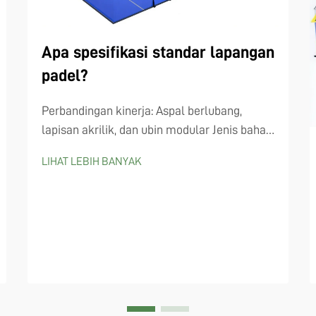
Apa spesifikasi standar lapangan
padel?
Perbandingan kinerja: Aspal berlubang,
lapisan akrilik, dan ubin modular Jenis bahan
permukaan membuat semua perbedaan
LIHAT LEBIH BANYAK
ketika melihat spesifikasi lapangan padel
dan bagaimana permainan...