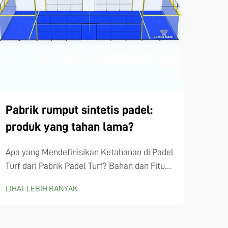
Jar
mud
Keti
lapa
untu
Pabrik rumput sintetis padel:
LIHA
pemi
produk yang tahan lama?
pent
berm
Apa yang Mendefinisikan Ketahanan di Padel
jari
Turf dari Pabrik Padel Turf? Bahan dan Fitur
krit
Struktural Utama Yang Memastikan Umur
LIHAT LEBIH BANYAK
penti
Panjang Apa yang membuat rumput padel
tahan lama dimulai dengan serat sintetis
berkualitas tinggi seperti polietilen dan