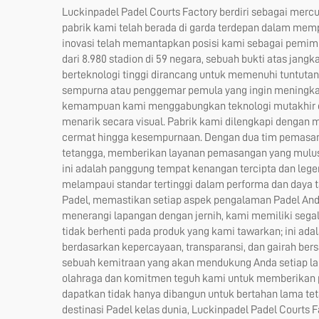
Luckinpadel Padel Courts Factory berdiri sebagai merc
pabrik kami telah berada di garda terdepan dalam mem
inovasi telah memantapkan posisi kami sebagai pemimp
dari 8.980 stadion di 59 negara, sebuah bukti atas jang
berteknologi tinggi dirancang untuk memenuhi tuntutan
sempurna atau penggemar pemula yang ingin meningkat
kemampuan kami menggabungkan teknologi mutakhir den
menarik secara visual. Pabrik kami dilengkapi dengan m
cermat hingga kesempurnaan. Dengan dua tim pemasan
tetangga, memberikan layanan pemasangan yang mulus
ini adalah panggung tempat kenangan tercipta dan lege
melampaui standar tertinggi dalam performa dan daya t
Padel, memastikan setiap aspek pengalaman Padel Anda 
menerangi lapangan dengan jernih, kami memiliki seg
tidak berhenti pada produk yang kami tawarkan; ini a
berdasarkan kepercayaan, transparansi, dan gairah ber
sebuah kemitraan yang akan mendukung Anda setiap lan
olahraga dan komitmen teguh kami untuk memberikan pe
dapatkan tidak hanya dibangun untuk bertahan lama tet
destinasi Padel kelas dunia, Luckinpadel Padel Courts 