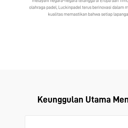
melayani negara-negara tetangga di Eropa dan Timur
olahraga padel, Luckinpadel terus berinovasi dalam
kualitas memastikan bahwa setiap lapanga
Keunggulan Utama Memi