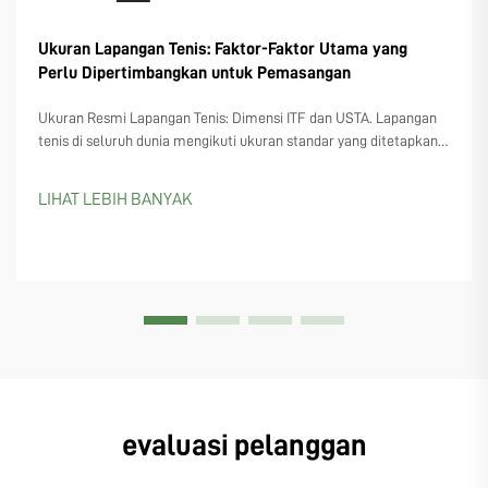
Ukuran Lapangan Tenis: Faktor-Faktor Utama yang
Perlu Dipertimbangkan untuk Pemasangan
Ukuran Resmi Lapangan Tenis: Dimensi ITF dan USTA. Lapangan
tenis di seluruh dunia mengikuti ukuran standar yang ditetapkan
oleh organisasi seperti International Tennis Federation (ITF) dan
USTA di Amerika Serikat. Organisasi-organisasi ini sepakat pada
LIHAT LEBIH BANYAK
pengukuran yang hampir sama...
evaluasi pelanggan